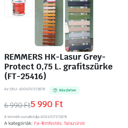
REMMERS HK-Lasur Grey-
Protect 0,75 L. grafitszürke
(FT-25416)
Az SKU:
4004707171878
Készleten
5 990
Ft
6 990
Ft
Original
Current
A termék vonalkódja:
4004707171878
price
price
A kategóriák:
Fa-fémfestés, falazúrok