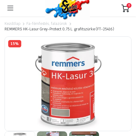
0
Kezdőlap
Fa-fémfestés, falazúrok
REMMERS HK-Lasur Grey-Protect 0,75 L. grafitszürke (FT-25416)
15%