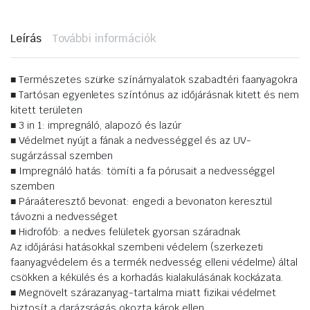
L.
grafitszürke
(FT-
Leírás
További információk
25416)
mennyiség
■ Természetes szürke színárnyalatok szabadtéri faanyagokra
■ Tartósan egyenletes színtónus az időjárásnak kitett és nem
kitett területen
■ 3 in 1: impregnáló, alapozó és lazúr
■ Védelmet nyújt a fának a nedvességgel és az UV-
sugárzással szemben
■ Impregnáló hatás: tömíti a fa pórusait a nedvességgel
szemben
■ Páraáteresztő bevonat: engedi a bevonaton keresztül
távozni a nedvességet
■ Hidrofób: a nedves felületek gyorsan száradnak
Az időjárási hatásokkal szembeni védelem (szerkezeti
faanyagvédelem és a termék nedvesség elleni védelme) által
csökken a kékülés és a korhadás kialakulásának kockázata.
■ Megnövelt szárazanyag-tartalma miatt fizikai védelmet
biztosít a darázsrágás okozta károk ellen.