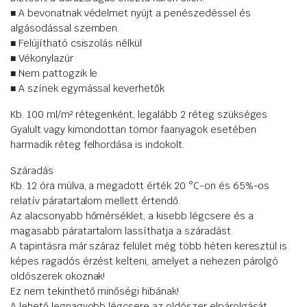
■ A bevonatnak védelmet nyújt a penészedéssel és
algásodással szemben.
■ Felújítható csiszolás nélkül
■ Vékonylazúr
■ Nem pattogzik le
■ A színek egymással keverhetők
Kb. 100 ml/m² rétegenként, legalább 2 réteg szükséges
Gyalult vagy kimondottan tömör faanyagok esetében
harmadik réteg felhordása is indokolt.
Száradás
Kb. 12 óra múlva, a megadott érték 20 °C-on és 65%-os
relatív páratartalom mellett értendő.
Az alacsonyabb hőmérséklet, a kisebb légcsere és a
magasabb páratartalom lassíthatja a száradást.
A tapintásra már száraz felület még több héten keresztül is
képes ragadós érzést kelteni, amelyet a nehezen párolgó
oldószerek okoznak!
Ez nem tekinthető minőségi hibának!
A lehető legnagyobb légcsere az oldószer elpárolgását