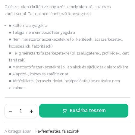
was:
is:
Oldószer alapú kültéri vékonylazúr, amely alapozó- köztes és
záróbevonat. Talajjal nem érintkező faanyagokra
6
5
■ Kültéri faanyagokra
990 Ft.
990 Ft.
■ Talajjal nem érintkező faanyagokra
■ Nem mérettartó faszerkezetekre (pl. kerítések, ácsszerkezetek,
kocsibeállók, faborítások)
■ Félig mérettartó faszerkezetekre (pl. zsalugáterek, profillécek, kerti
faházak)
■ Mérettartó faszerkezetekre (pl. ablakok és ajtók) csak alapozóként
■ Alapozó-, köztes és záróbevonat
■ Járófelületek (teraszburkolat, hajópadló stb.) bevonására nem
alkalmas
REMMERS
Kosárba teszem
HK-
Lasur
Grey-
Protect
A kategóriában:
Fa-fémfestés, falazúrok
0,75