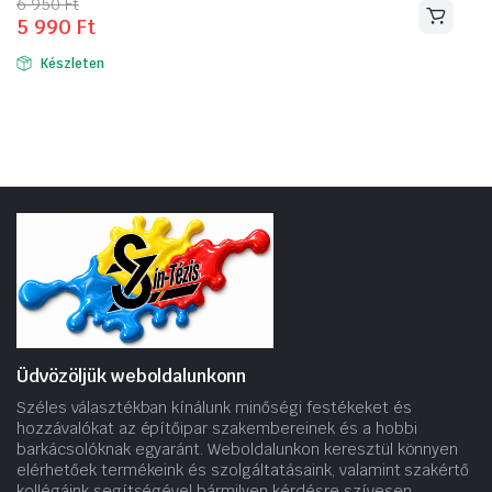
Original
Current
6 950
Ft
5 990
Ft
price
price
was:
is:
Készleten
6
5
950 Ft.
990 Ft.
Üdvözöljük weboldalunkonn
Széles választékban kínálunk minőségi festékeket és
hozzávalókat az építőipar szakembereinek és a hobbi
barkácsolóknak egyaránt. Weboldalunkon keresztül könnyen
elérhetőek termékeink és szolgáltatásaink, valamint szakértő
kollégáink segítségével bármilyen kérdésre szívesen