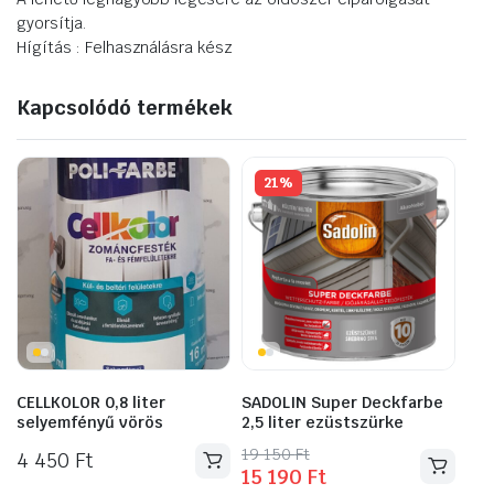
gyorsítja.
Hígítás : Felhasználásra kész
Kapcsolódó termékek
21%
CELLKOLOR 0,8 liter
SADOLIN Super Deckfarbe
selyemfényű vörös
2,5 liter ezüstszürke
Original
Current
19 150
Ft
4 450
Ft
15 190
Ft
price
price