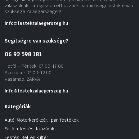
válaszolunk. Látogasson el hozzánk, ha minőségi festékre van
szüksége Zalaegerszegen!.
info@festekzalaegerszeg.hu
Segítségre van szüksége?
06 92 598 181
Hétfő – Péntek: 07:00-17:00
Szombat: 07:00-12:00
Vasárnap: ZÁRVA
info@festekzalaegerszeg.hu
Kategóriák
Autó, Motorkerékpár, Ipari festékek
Fa-fémfestés, falazúrok
Festés, Bel. és kültér