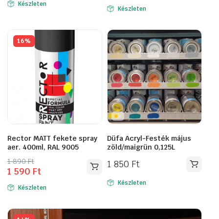
was:
is:
Készleten
Készleten
19
15
150 Ft.
190 Ft.
16%
Rector MATT fekete spray
Düfa Acryl-Festék május
aer. 400ml, RAL 9005
zöld/maigrün 0,125L
Original
Current
1 890
Ft
1 850
Ft
1 590
Ft
price
price
was:
is:
Készleten
Készleten
1
1
890 Ft.
590 Ft.