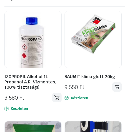
IZOPROPIL Alkohol 1L
BAUMIT klíma glett 20kg
Propanol A.R. Vízmentes,
9 550
Ft
100% tisztaságú
3 580
Ft
Készleten
Készleten