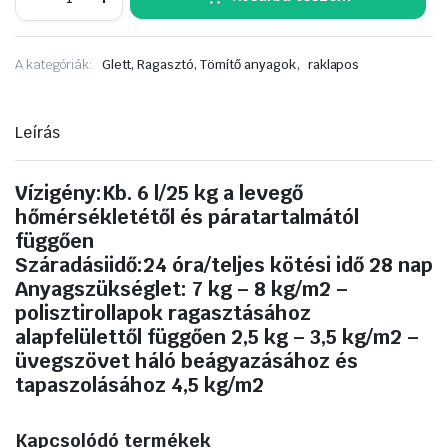
Flex
EPS
polisztirol
,
A kategóriák:
Glett, Ragasztó, Tömítő anyagok
raklapos
ragasztó-
és
ágyazótapasz
25kg.
Leírás
,raklapos,
48db
mennyiség
Vízigény:Kb. 6 l/25 kg a levegő
hőmérsékletétől és páratartalmától
függően
Száradásiidő:24 óra/teljes kötési idő 28 nap
Anyagszükséglet: 7 kg – 8 kg/m2 –
polisztirollapok ragasztásához
alapfelülettől függően 2,5 kg – 3,5 kg/m2 –
üvegszövet háló beágyazásához és
tapaszolásához 4,5 kg/m2
Kapcsolódó termékek