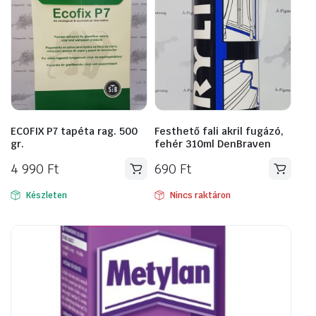
ECOFIX P7 tapéta rag. 500
Festhető fali akril fugázó,
gr.
fehér 310ml DenBraven
4 990
Ft
690
Ft
Készleten
Nincs raktáron