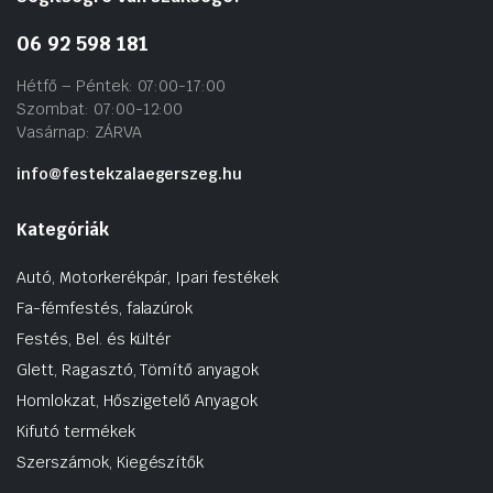
06 92 598 181
Hétfő – Péntek: 07:00-17:00
Szombat: 07:00-12:00
Vasárnap: ZÁRVA
info@festekzalaegerszeg.hu
Kategóriák
Autó, Motorkerékpár, Ipari festékek
Fa-fémfestés, falazúrok
Festés, Bel. és kültér
Glett, Ragasztó, Tömítő anyagok
Homlokzat, Hőszigetelő Anyagok
Kifutó termékek
Szerszámok, Kiegészítők