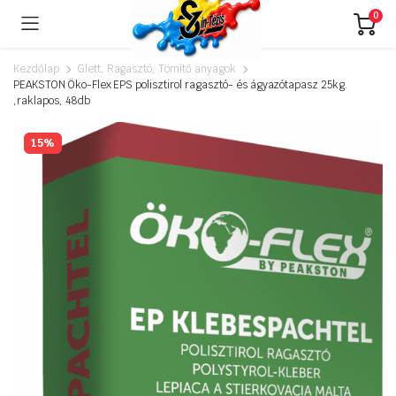
0
Kezdőlap
Glett, Ragasztó, Tömítő anyagok
PEAKSTON Öko-Flex EPS polisztirol ragasztó- és ágyazótapasz 25kg.
,raklapos, 48db
15%