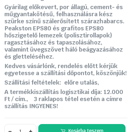
Gyárilag előkevert, por állagú, cement- és
műgyantakötésű, felhasználásra kész
szürke színű szálerősített szárazhabarcs.
Peakston EPS80 és grafitos EPS80
hőszigetelő lemezek (polisztirollapok)
ragasztásához és tapaszolásához,
valamint üvegszövet háló beágyazásához
és gletteléséhez.
Kedves vásárlónk, rendelés előtt kérjük
egyetesse a szállítási dőpontot, köszönjük!
Szállítási feltételek: előre utalás,
A termékkiszállítás logisztikai díja: 12.000
Ft / cím., 3 raklapos tétel esetén a címre
szállítás INGYENES!
PEAKSTON
Kosárba teszem
Öko-