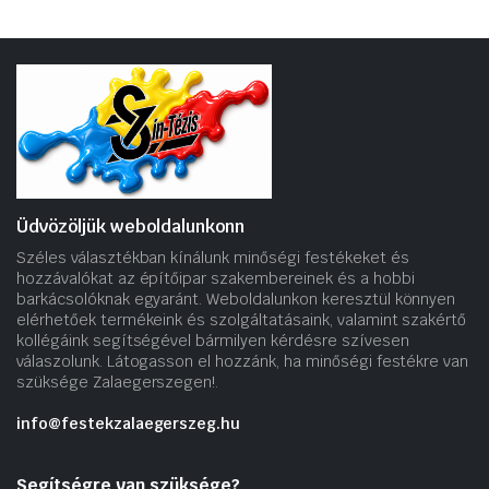
Üdvözöljük weboldalunkonn
Széles választékban kínálunk minőségi festékeket és
hozzávalókat az építőipar szakembereinek és a hobbi
barkácsolóknak egyaránt. Weboldalunkon keresztül könnyen
elérhetőek termékeink és szolgáltatásaink, valamint szakértő
kollégáink segítségével bármilyen kérdésre szívesen
válaszolunk. Látogasson el hozzánk, ha minőségi festékre van
szüksége Zalaegerszegen!.
info@festekzalaegerszeg.hu
Segítségre van szüksége?