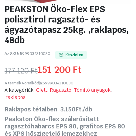
PEAKSTON Öko-Flex EPS
polisztirol ragasztó- és
ágyazótapasz 25kg. ,raklapos,
48db
Az SKU:
5999034310030
Készleten
151 200
Ft
177 120
Ft
Original
Current
A termék vonalkódja:
5999034310030
price
price
A kategóriák:
Glett, Ragasztó, Tömítő anyagok
,
raklapos
was:
is:
Raklapos tétalben 3.150Ft./db
177
151
Peakston Öko-flex szálerősített
120 Ft.
200 Ft.
ragasztóhabarcs EPS 80, grafitos EPS 80
és XPS hőszigetelő lemezekhez