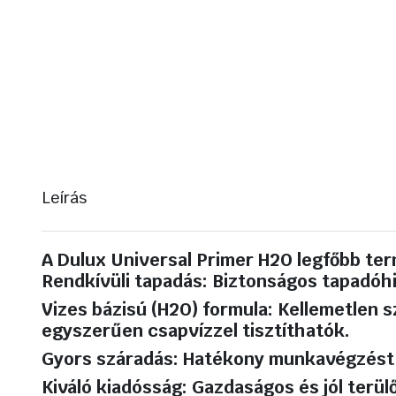
Leírás
A Dulux Universal Primer H2O legfőbb ter
Rendkívüli tapadás: Biztonságos tapadóhid
Vizes bázisú (H2O) formula: Kellemetlen s
egyszerűen csapvízzel tisztíthatók.
Gyors száradás: Hatékony munkavégzést te
Kiváló kiadósság: Gazdaságos és jól terül