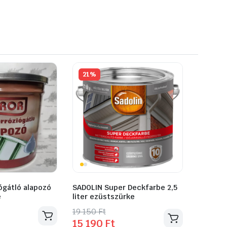
21%
ógátló alapozó
SADOLIN Super Deckfarbe 2,5
e
liter ezüstszürke
Original
Current
19 150
Ft
15 190
Ft
price
price