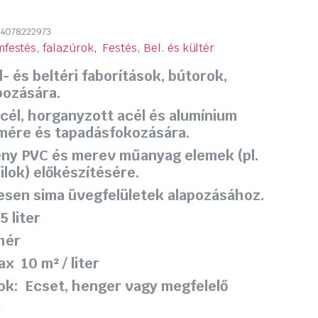
4078222973
mfestés, falazúrok
,
Festés, Bel. és kültér
l- és beltéri faborítások, bútorok,
pozására.
cél, horganyzott acél és alumínium
lmére és tapadásfokozására.
ny PVC és merev műanyag elemek (pl.
ilok) előkészítésére.
esen sima üvegfelületek alapozásához.
5 liter
hér
x 10 m² / liter
ok: Ecset, henger vagy megfelelő
a