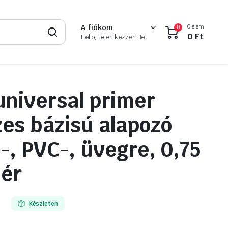
0 elem
A fiókom
0
0
Ft
Hello, Jelentkezzen Be
niversal primer
zes bázisú alapozó
m-, PVC-, üvegre, 0,75
hér
Készleten