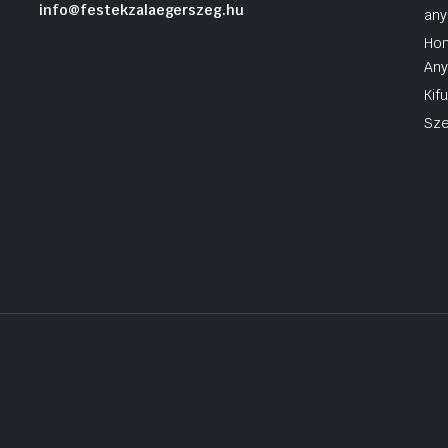
info@festekzalaegerszeg.hu
any
Hom
An
Kif
Sze