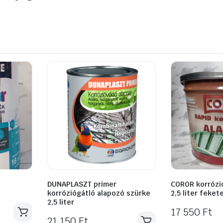
DUNAPLASZT primer
COROR korrózi
korróziógátló alapozó szürke
2,5 liter feket
2,5 liter
17 550
Ft
21 150
Ft