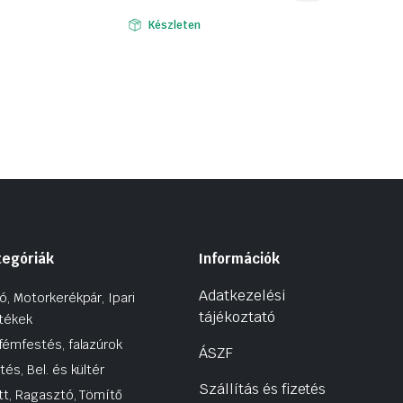
was:
is:
Készleten
19
15
150 Ft.
190 Ft.
tegóriák
Információk
Adatkezelési
ó, Motorkerékpár, Ipari
tájékoztató
tékek
fémfestés, falazúrok
ÁSZF
tés, Bel. és kültér
Szállítás és fizetés
tt, Ragasztó, Tömítő