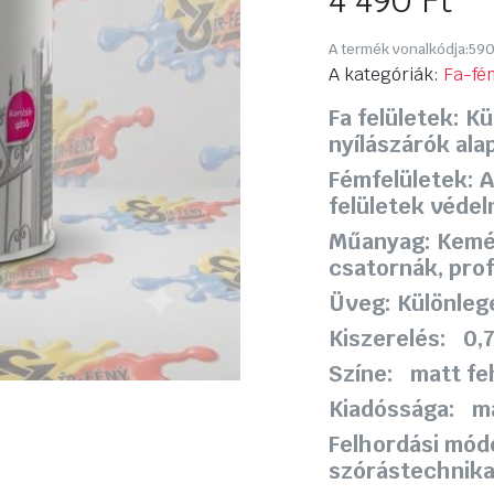
4 490
Ft
A termék vonalkódja:
590
A kategóriák:
Fa-fé
Fa felületek: Kü
nyílászárók ala
Fémfelületek: A
felületek véde
Műanyag: Kemé
csatornák, prof
Üveg: Különleg
Kiszerelés: 0,7
Színe: matt fe
Kiadóssága: ma
Felhordási mód
szórástechnik