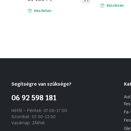
Készleten
Készleten
Segítségre van szüksége?
Ka
06 92 598 181
Aut
fes
Hétfő – Péntek: 07:00-17:00
Fa-
Szombat: 07:00-12:00
Fes
Vasárnap: ZÁRVA
Gle