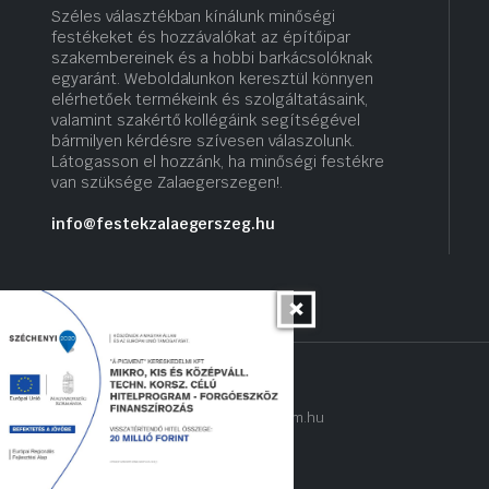
Széles választékban kínálunk minőségi
festékeket és hozzávalókat az építőipar
szakembereinek és a hobbi barkácsolóknak
egyaránt. Weboldalunkon keresztül könnyen
elérhetőek termékeink és szolgáltatásaink,
valamint szakértő kollégáink segítségével
bármilyen kérdésre szívesen válaszolunk.
Látogasson el hozzánk, ha minőségi festékre
van szüksége Zalaegerszegen!.
info@festekzalaegerszeg.hu
Copyright 2022 © hogyantalaljanakram.hu