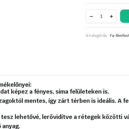
DULUX
universal
primer
H2O,
vizes
A kategóriák:
Fa-fémfest
bázisú
alapozó
fa-,
fém-,
PVC-,
üvegre,
0,75
liter
fehér
mennyiség
mékelőnyei:
at képez a fényes, sima felületeken is.
zagoktól mentes, így zárt térben is ideális. A
sz lehetővé, lerövidítve a rétegek közötti vá
ő anyag.