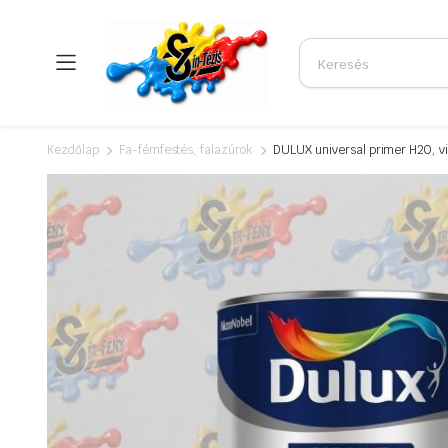
Kezdőlap
Fa-fémfestés, falazúrok
DULUX universal primer H2O, viz