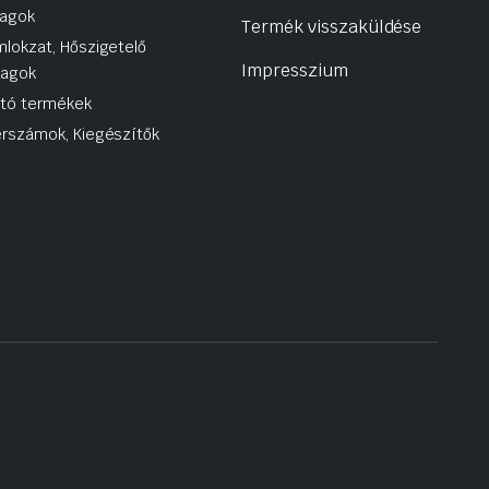
agok
Termék visszaküldése
lokzat, Hőszigetelő
Impresszium
yagok
utó termékek
rszámok, Kiegészítők