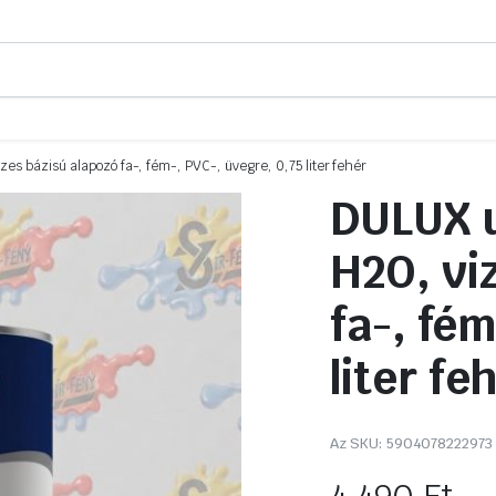
es bázisú alapozó fa-, fém-, PVC-, üvegre, 0,75 liter fehér
DULUX u
H2O, vi
fa-, fé
liter fe
Az SKU:
5904078222973