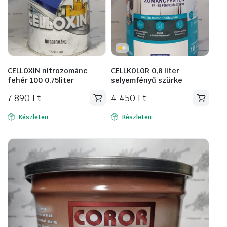
CELLOXIN nitrozománc
CELLKOLOR 0,8 liter
fehér 100 0,75liter
selyemfényű szürke
7 890
Ft
4 450
Ft
Készleten
Készleten