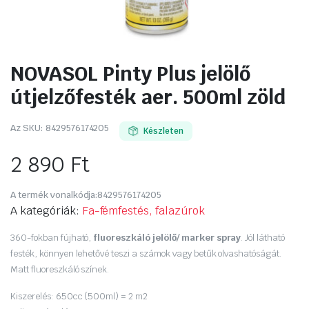
NOVASOL Pinty Plus jelölő
útjelzőfesték aer. 500ml zöld
Az SKU:
8429576174205
Készleten
2 890
Ft
A termék vonalkódja:
8429576174205
A kategóriák:
Fa-fémfestés, falazúrok
360-fokban fújható,
fluoreszkáló jelölő/ marker spray
. Jól látható
festék, könnyen lehetővé teszi a számok vagy betűk olvashatóságát.
Matt fluoreszkáló színek.
Kiszerelés: 650cc (500ml) = 2 m2