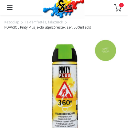
0
Kezdőlap
Fa-fémfestés, falazúrok
NOVASOL Pinty Plus jelölő útjelzőfesték aer. 500ml zöld