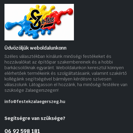
Üdvözöljük weboldalunkonn
Széles választékban kínálunk minőségi festékeket és
hozzávalókat az építőipar szakembereinek és a hobbi
barkácsolóknak egyaránt. Weboldalunkon keresztül könnyen
elérhetőek termékeink és szolgáltatásaink, valamint szakértő
kollégáink segítségével bármilyen kérdésre szívesen
válaszolunk. Látogasson el hozzánk, ha minőségi festékre van
szüksége Zalaegerszegen!.
info@festekzalaegerszeg.hu
Segítségre van szüksége?
06 92 598 181