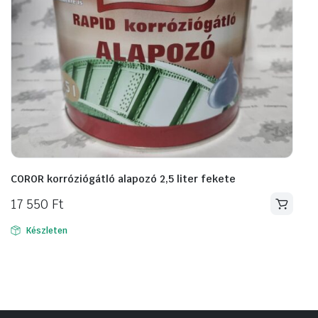
COROR korróziógátló alapozó 2,5 liter fekete
17 550
Ft
Készleten