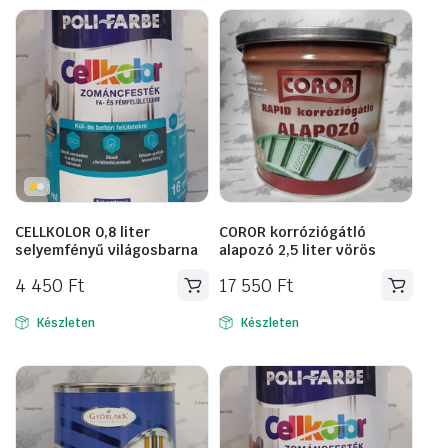
CELLKOLOR 0,8 liter
COROR korróziógátló
selyemfényű világosbarna
alapozó 2,5 liter vörös
4 450
Ft
17 550
Ft
Készleten
Készleten