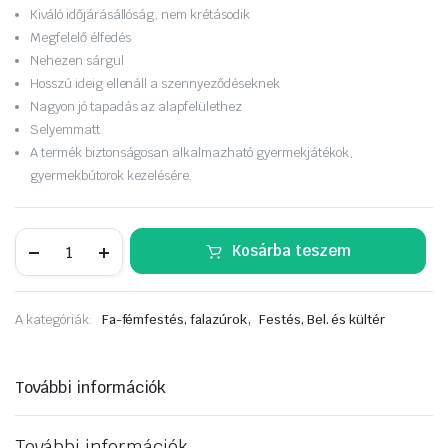
Kiváló időjárásállóság, nem krétásodik
Megfelelő élfedés
Nehezen sárgul
Hosszú ideig ellenáll a szennyeződéseknek
Nagyon jó tapadás az alapfelülethez
Selyemmatt
A termék biztonságosan alkalmazható gyermekjátékok,
gyermekbútorok kezelésére.
Remmers
Kosárba teszem
Metalprotect
fémfesték
közvetlenül
rozsdára
,
A kategóriák:
Fa-fémfestés, falazúrok
Festés, Bel. és kültér
0,75L
fekete
RAL9005
mennyiség
További információk
További információk