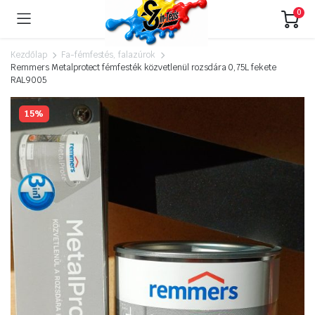
0
Kezdőlap
Fa-fémfestés, falazúrok
Remmers Metalprotect fémfesték közvetlenül rozsdára 0,75L fekete
RAL9005
15%