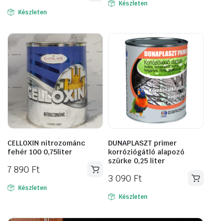
Készleten
Készleten
CELLOXIN nitrozománc
DUNAPLASZT primer
fehér 100 0,75liter
korróziógátló alapozó
szürke 0,25 liter
7 890
Ft
3 090
Ft
Készleten
Készleten