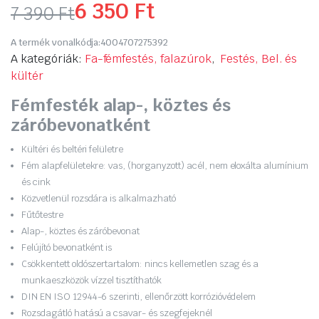
6 350
Ft
7 390
Ft
Original
Current
A termék vonalkódja:
4004707275392
price
price
A kategóriák:
Fa-fémfestés, falazúrok
,
Festés, Bel. és
kültér
was:
is:
Fémfesték alap-, köztes és
7
6
záróbevonatként
390 Ft.
350 Ft.
Kültéri és beltéri felületre
Fém alapfelületekre: vas, (horganyzott) acél, nem eloxálta alumínium
és cink
Közvetlenül rozsdára is alkalmazható
Fűtőtestre
Alap-, köztes és záróbevonat
Felújító bevonatként is
Csökkentett oldószertartalom: nincs kellemetlen szag és a
munkaeszközök vízzel tisztíthatók
DIN EN ISO 12944-6 szerinti, ellenőrzött korrózióvédelem
Rozsdagátló hatású a csavar- és szegfejeknél