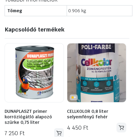
Tömeg
0.906 kg
Kapcsolódó termékek
DUNAPLASZT primer
CELLKOLOR 0,8 liter
korróziógátló alapozó
selyemfényű fehér
szürke 0,75 liter
4 450
Ft
7 250
Ft