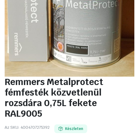
Remmers Metalprotect
fémfesték közvetlenül
rozsdára 0,75L fekete
RAL9005
Az SKU:
4004707275392
Készleten