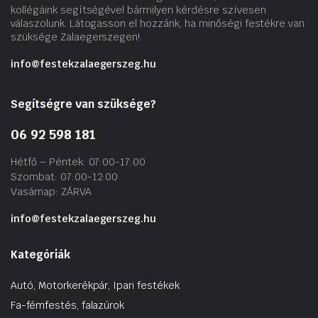
kollégáink segítségével bármilyen kérdésre szívesen
válaszolunk. Látogasson el hozzánk, ha minőségi festékre van
szüksége Zalaegerszegen!.
info@festekzalaegerszeg.hu
Segítségre van szüksége?
06 92 598 181
Hétfő – Péntek: 07:00-17:00
Szombat: 07:00-12:00
Vasárnap: ZÁRVA
info@festekzalaegerszeg.hu
Kategóriák
Autó, Motorkerékpár, Ipari festékek
Fa-fémfestés, falazúrok