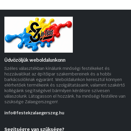
Üdvözöljük weboldalunkonn
Széles választékban kínálunk minőségi festékeket és
hozzávalókat az építőipar szakembereinek és a hobbi
barkácsolóknak egyaránt. Weboldalunkon keresztül könnyen
elérhetőek termékeink és szolgáltatásaink, valamint szakértő
kollégáink segítségével bármilyen kérdésre szívesen
válaszolunk. Látogasson el hozzánk, ha minőségi festékre van
szüksége Zalaegerszegen!.
info@festekzalaegerszeg.hu
Segítségre van szüksége?