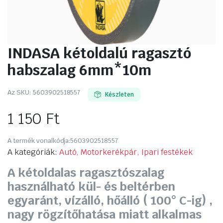
INDASA kétoldalú ragasztó
habszalag 6mm*10m
Az SKU:
5603902518557
Készleten
1 150
Ft
A termék vonalkódja:
5603902518557
A kategóriák:
Autó, Motorkerékpár, Ipari festékek
A kétoldalas ragasztószalag
használható kül- és beltérben
egyaránt, vízálló, hőálló ( 100° C-ig) ,
nagy rögzítőhatása miatt alkalmas