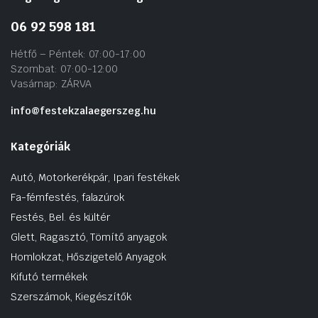
06 92 598 181
Hétfő – Péntek: 07:00-17:00
Szombat: 07:00-12:00
Vasárnap: ZÁRVA
info@festekzalaegerszeg.hu
Kategóriák
Autó, Motorkerékpár, Ipari festékek
Fa-fémfestés, falazúrok
Festés, Bel. és kültér
Glett, Ragasztó, Tömítő anyagok
Homlokzat, Hőszigetelő Anyagok
Kifutó termékek
Szerszámok, Kiegészítők