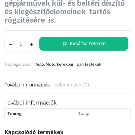
gépjárművek kül- és beltéri díszítő
és kiegészítőelemeinek tartós
rögzítésére is.
INDASA
Kosárba teszem
kétoldalú
ragasztó
habszalag
6mm*10m
A kategóriában:
Autó, Motorkerékpár, Ipari festékek
mennyiség
További információk
Vélemények (0)
További információk
Tömeg
0.4 kg
Kapcsolódó termékek