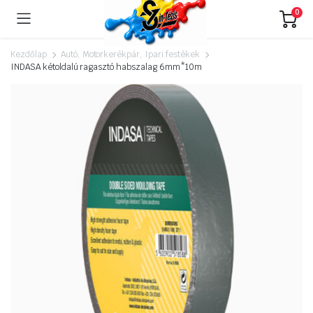
0
Kezdőlap
Autó, Motorkerékpár, Ipari festékek
INDASA kétoldalú ragasztó habszalag 6mm*10m