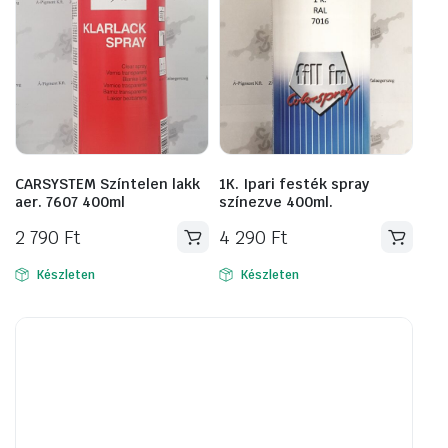
CARSYSTEM Színtelen lakk
1K. Ipari festék spray
aer. 7607 400ml
színezve 400ml.
2 790
Ft
4 290
Ft
Készleten
Készleten