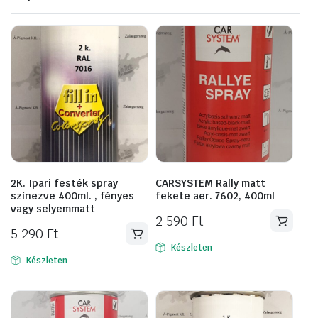
2K. Ipari festék spray
CARSYSTEM Rally matt
színezve 400ml. , fényes
fekete aer. 7602, 400ml
vagy selyemmatt
2 590
Ft
5 290
Ft
Készleten
Készleten