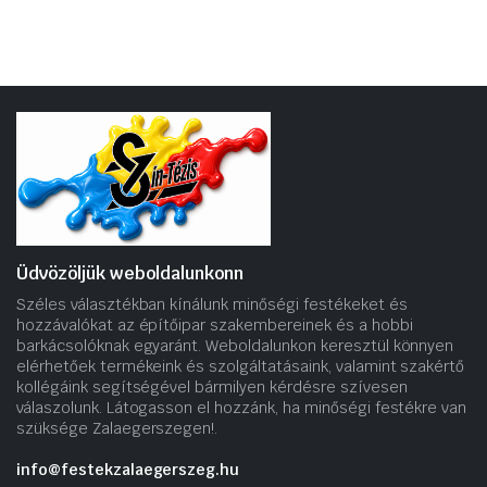
Üdvözöljük weboldalunkonn
Széles választékban kínálunk minőségi festékeket és
hozzávalókat az építőipar szakembereinek és a hobbi
barkácsolóknak egyaránt. Weboldalunkon keresztül könnyen
elérhetőek termékeink és szolgáltatásaink, valamint szakértő
kollégáink segítségével bármilyen kérdésre szívesen
válaszolunk. Látogasson el hozzánk, ha minőségi festékre van
szüksége Zalaegerszegen!.
info@festekzalaegerszeg.hu