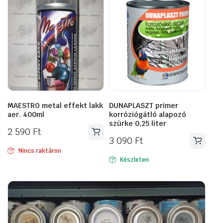
MAESTRO metal effekt lakk
DUNAPLASZT primer
aer. 400ml
korróziógátló alapozó
szürke 0,25 liter
2 590
Ft
3 090
Ft
Nincs raktáron
Készleten