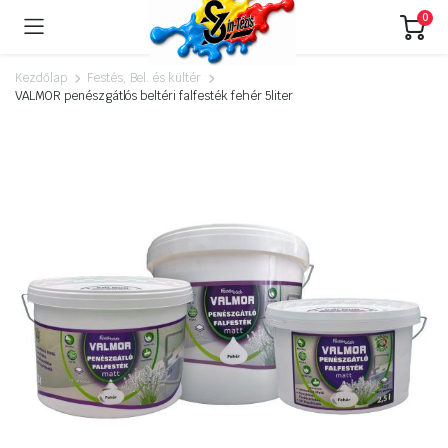
0
Kezdőlap
Festés, Bel. és kültér
VALMOR penészgátlós beltéri falfesték fehér 5liter