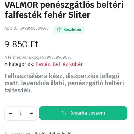
VALMOR penészgátlós beltéri
falfesték fehér 5liter
Az SKU:
5999558569075
Készleten
9 850
Ft
A termék vonalkódja:
5999558569075
A kategóriák:
Festés, Bel. és kültér
Felhasználásra kész, diszperziós jellegű
matt, levendula illatú, penészgátló beltéri
falfesték.
VALMOR
Kosárba teszem
penészgátlós
beltéri
falfesték
fehér
A kategóriában:
Festés, Bel. és kültér