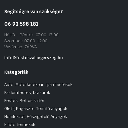
Segítségre van szüksége?
06 92 598 181
Hétfő – Péntek: 07:00-17:00
Szombat: 07:00-12:00
Vasárnap: ZÁRVA
info@festekzalaegerszeg.hu
Kategóriák
Autó, Motorkerékpár, Ipari festékek
Fa-fémfestés, falazúrok
Festés, Bel. és kültér
Glett, Ragasztó, Tömítő anyagok
Homlokzat, Hőszigetelő Anyagok
Kifutó termékek