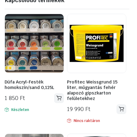
Kapcsolódó termékek
Düfa Acryl-Festék
Profitec Weissgrund 15
homokszín/sand 0,125L
liter, műgyantás fehér
alapozó gipszkarton
1 850
Ft
felületekhez
19 990
Ft
Készleten
Nincs raktáron