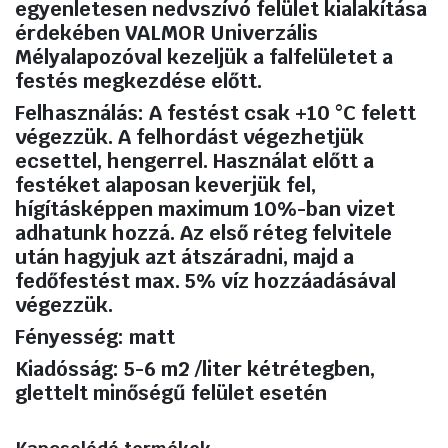
egyenletesen nedvszívó felület kialakítása
érdekében VALMOR Univerzális
Mélyalapozóval kezeljük a falfelületet a
festés megkezdése előtt.
Felhasználás:
A festést csak +10 °C felett
végezzük. A felhordást végezhetjük
ecsettel, hengerrel. Használat előtt a
festéket alaposan keverjük fel,
hígításképpen maximum 10%-ban vizet
adhatunk hozzá. Az első réteg felvitele
után hagyjuk azt átszáradni, majd a
fedőfestést max. 5% víz hozzáadásával
végezzük.
Fényesség:
matt
Kiadósság: 5-6 m2 /liter kétrétegben,
glettelt minőségű felület esetén