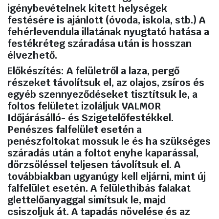
igénybevételnek kitett helységek
festésére is ajánlott (óvoda, iskola, stb.) A
fehérlevendula illatának nyugtató hatása a
festékréteg száradása után is hosszan
élvezhető.
Előkészítés:
A felületről a laza, pergő
részeket távolítsuk el, az olajos, zsíros és
egyéb szennyeződéseket tisztítsuk le, a
foltos felületet izoláljuk VALMOR
Időjárásálló- és Szigetelőfestékkel.
Penészes falfelület esetén a
penészfoltokat mossuk le és ha szükséges
száradás után a foltot enyhe kaparással,
dörzsöléssel teljesen távolítsuk el. A
továbbiakban ugyanúgy kell eljárni, mint új
falfelület esetén. A felülethibás falakat
glettelőanyaggal simítsuk le, majd
csiszoljuk át. A tapadás növelése és az