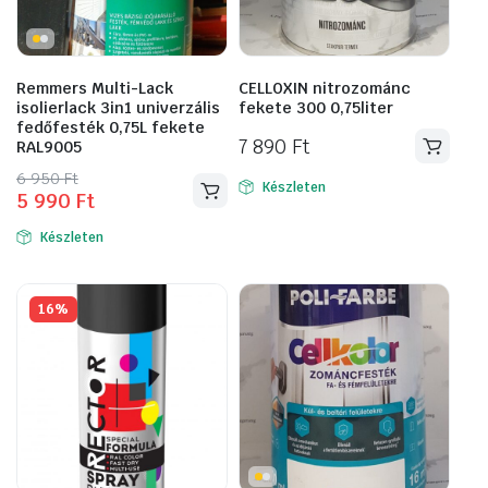
Remmers Multi-Lack
CELLOXIN nitrozománc
isolierlack 3in1 univerzális
fekete 300 0,75liter
fedőfesték 0,75L fekete
7 890
Ft
RAL9005
Original
Current
6 950
Ft
Készleten
5 990
Ft
price
price
was:
is:
Készleten
6
5
950 Ft.
990 Ft.
16%