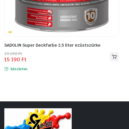
SADOLIN Super Deckfarbe 2,5 liter ezüstszürke
Original
Current
19 150
Ft
15 190
Ft
price
price
was:
is:
Készleten
19
15
150 Ft.
190 Ft.