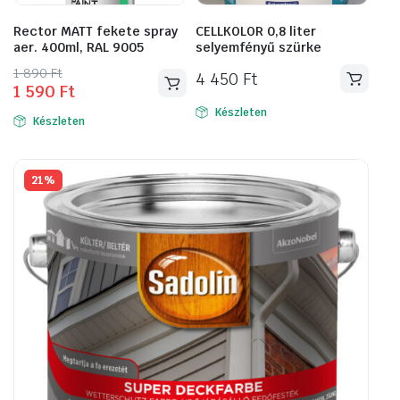
Rector MATT fekete spray
CELLKOLOR 0,8 liter
aer. 400ml, RAL 9005
selyemfényű szürke
Original
Current
1 890
Ft
4 450
Ft
1 590
Ft
price
price
was:
is:
Készleten
Készleten
1
1
890 Ft.
590 Ft.
21%