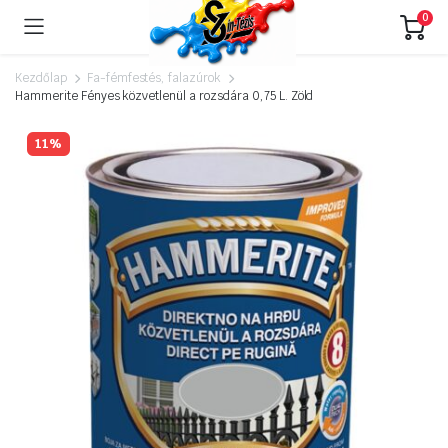
0
Kezdőlap
Fa-fémfestés, falazúrok
Hammerite Fényes közvetlenül a rozsdára 0,75 L. Zöld
11%