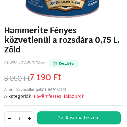
Hammerite Fényes
közvetlenül a rozsdára 0,75 L.
Zöld
Az SKU:
5011867042145
Készleten
7 190
Ft
8 050
Ft
Original
Current
A termék vonalkódja:
5011867042145
price
price
A kategóriák:
Fa-fémfestés, falazúrok
was:
is:
Hammerite
Kosárba teszem
8
7
Fényes
közvetlenül