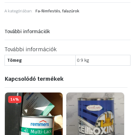
a
050 Ft.
190 Ft.
rozsdára
A kategóriában:
Fa-fémfestés, falazúrok
0,75
L.
Zöld
mennyiség
További információk
További információk
Tömeg
0.9 kg
Kapcsolódó termékek
14%