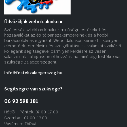
Üdvözöljük weboldalunkonn
Széles választékban kínálunk minőségi festékeket és
hozzávalókat az építőipar szakembereinek és a hobbi
barkácsolóknak egyaránt. Weboldalunkon keresztül könnyen
elérhetőek termékeink és szolgáltatásaink, valamint szakértő
kollégáink segítségével bármilyen kérdésre szívesen
válaszolunk. Látogasson el hozzánk, ha minőségi festékre van
szüksége Zalaegerszegen!.
info@festekzalaegerszeg.hu
Segítségre van szüksége?
06 92 598 181
Hétfő – Péntek: 07:00-17:00
Szombat: 07:00-12:00
Vasárnap: ZÁRVA