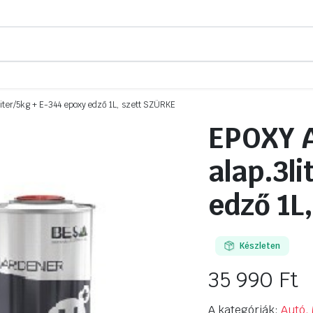
iter/5kg + E-344 epoxy edző 1L, szett SZÜRKE
EPOXY 
alap.3l
edző 1L
Készleten
35 990
Ft
A kategóriák:
Autó, 