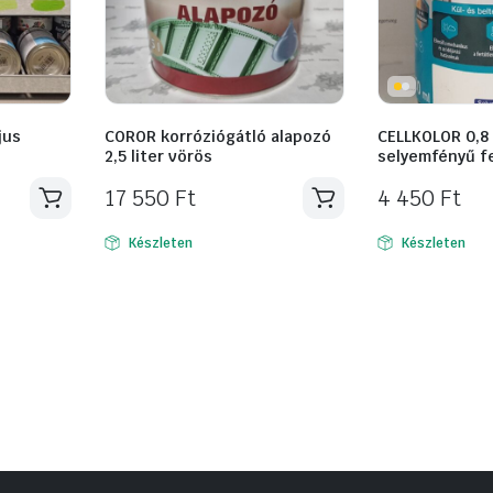
jus
COROR korróziógátló alapozó
CELLKOLOR 0,8 
2,5 liter vörös
selyemfényű f
17 550
Ft
4 450
Ft
Készleten
Készleten