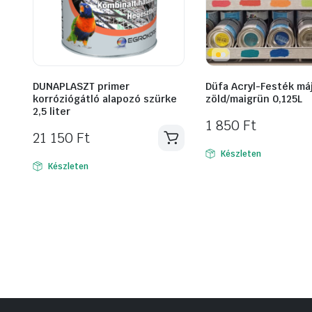
DUNAPLASZT primer
Düfa Acryl-Festék má
korróziógátló alapozó szürke
zöld/maigrün 0,125L
2,5 liter
1 850
Ft
21 150
Ft
Készleten
Készleten