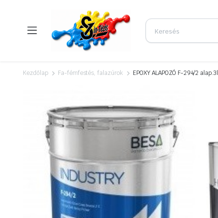
Kezdőlap
Fa-fémfestés, falazúrok
EPOXY ALAPOZÓ F-294/2 alap.3l