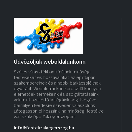
Üdvözöljük weboldalunkonn
Széles választékban kínálunk minőségi
festékeket és hozzávalókat az építőipar
szakembereinek és a hobbi barkácsolóknak
egyaránt. Weboldalunkon keresztül könnyen
elérhetőek termékeink és szolgáltatásaink,
valamint szakértő kollégáink segítségével
bármilyen kérdésre szívesen válaszolunk.
Látogasson el hozzánk, ha minőségi festékre
van szüksége Zalaegerszegen!.
info@festekzalaegerszeg.hu