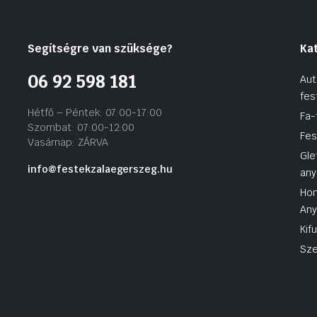
Segítségre van szüksége?
Ka
06 92 598 181
Aut
fes
Hétfő – Péntek: 07:00-17:00
Fa-
Szombat: 07:00-12:00
Fes
Vasárnap: ZÁRVA
Gle
info@festekzalaegerszeg.hu
any
Hom
An
Kif
Sze