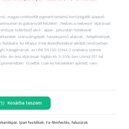
isú, magas cinkfoszfát pigment tartalmú korróziógátló alapozó.
umíniumon és galvanizált felületen. „Nedves a nedvesre” eljárással
endszer különböző akril-, epoxi-, poliuretán festékeivel.
zerkezetek, szerszámgépek, haszonjármű alvázak, -felépítmények,
festésére. Az Alfapur 3748 átvonófestékkel alkotott rendszerben
high) kategóriának, az UNE EN ISO 12944-2 szabvány szerinti
dás: Air-less eljárással: hígítás kb. 5-10%-ban Urkisol 357-tel.
újásmenetben . Ecsettel: csak kis felületeken ajánlott, nem
Kosárba teszem
,
rkerékpár, Ipari festékek
Fa-fémfestés, falazúrok