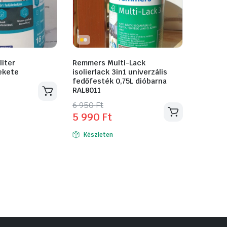
liter
Remmers Multi-Lack
ekete
isolierlack 3in1 univerzális
fedőfesték 0,75L dióbarna
RAL8011
Original
Current
6 950
Ft
5 990
Ft
price
price
was:
is:
Készleten
6
5
950 Ft.
990 Ft.