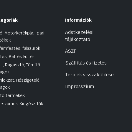
tegóriák
Információk
Adatkezelési
ó, Motorkerékpár, Ipari
tájékoztató
tékek
fémfestés, falazúrok
ÁSZF
tés, Bel. és kültér
Szállítás és fizetés
tt, Ragasztó, Tömítő
agok
Termék visszaküldése
lokzat, Hőszigetelő
Impresszium
yagok
utó termékek
rszámok, Kiegészítők