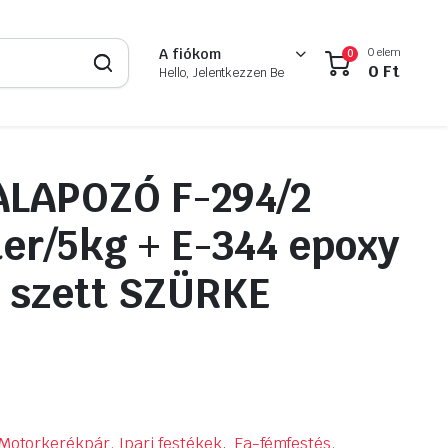
0 elem
A fiókom
0
0
Ft
Hello, Jelentkezzen Be
ALAPOZÓ F-294/2
iter/5kg + E-344 epoxy
, szett SZÜRKE
Motorkerékpár, Ipari festékek
,
Fa-fémfestés,