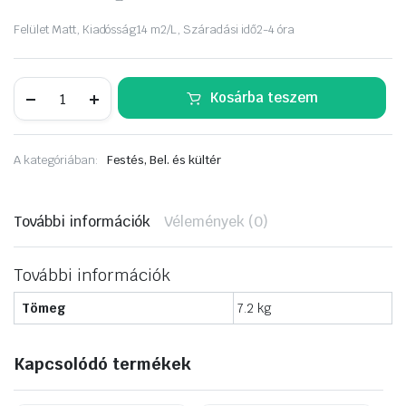
Felület
Matt,
Kiadósság
14 m2/L,
Száradási idő
2-4 óra
Dulux
Kosárba teszem
Nagyvilág
Színei
5L
Üveghegy
A kategóriában:
Festés, Bel. és kültér
mennyiség
További információk
Vélemények (0)
További információk
Tömeg
7.2 kg
Kapcsolódó termékek