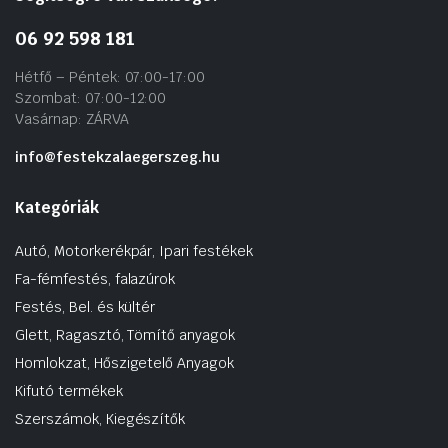
06 92 598 181
Hétfő – Péntek: 07:00-17:00
Szombat: 07:00-12:00
Vasárnap: ZÁRVA
info@festekzalaegerszeg.hu
Kategóriák
Autó, Motorkerékpár, Ipari festékek
Fa-fémfestés, falazúrok
Festés, Bel. és kültér
Glett, Ragasztó, Tömítő anyagok
Homlokzat, Hőszigetelő Anyagok
Kifutó termékek
Szerszámok, Kiegészítők