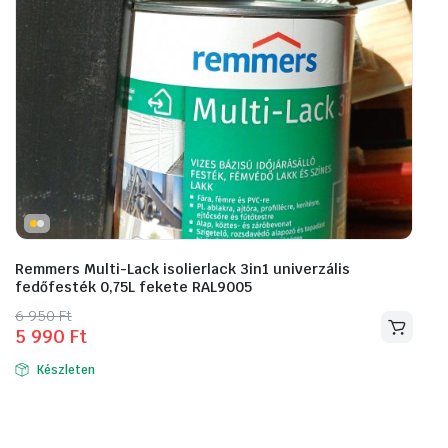
Remmers Multi-Lack isolierlack 3in1 univerzális
fedőfesték 0,75L fekete RAL9005
Original
Current
6 950
Ft
5 990
Ft
price
price
was:
is:
Készleten
6
5
950 Ft.
990 Ft.