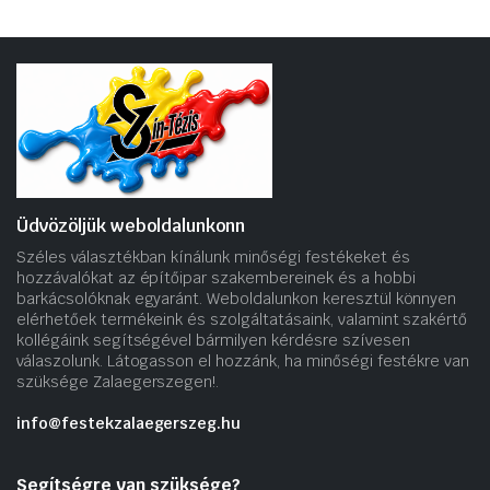
Üdvözöljük weboldalunkonn
Széles választékban kínálunk minőségi festékeket és
hozzávalókat az építőipar szakembereinek és a hobbi
barkácsolóknak egyaránt. Weboldalunkon keresztül könnyen
elérhetőek termékeink és szolgáltatásaink, valamint szakértő
kollégáink segítségével bármilyen kérdésre szívesen
válaszolunk. Látogasson el hozzánk, ha minőségi festékre van
szüksége Zalaegerszegen!.
info@festekzalaegerszeg.hu
Segítségre van szüksége?