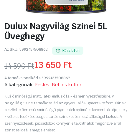
Dulux Nagyvilág Színei 5L
Üveghegy
Az SKU:
5992457508862
Készleten
13 650
Ft
14 590
Ft
Original
Current
A termék vonalkódja:
5992457508862
price
price
A kategóriák:
Festés, Bel. és kültér
was:
is:
Kiváló minőségű matt, latex emluzió fal- és mennyezetfestésre. A
Nagyvilág Színei termékcsalád az egyedülálló Pigment Pro formulának
14
13
köszönhetően csúcsminőségű pigmentek optimális koncentrációja, mely
kivételes fedőképességet, tartós színeket és mosásállóságot biztosít. A
590 Ft.
650 Ft.
szennyeződések, pecsétfoltok könnyen eltávolíthatók megőrizve a fal
színét és ideális megjelenését.