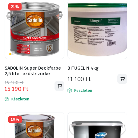
21%
SADOLIN Super Deckfarbe
BITUGÉL N 4kg
2,5 liter ezüstszürke
11 100
Ft
Original
Current
19 150
Ft
15 190
Ft
price
price
Készleten
was:
is:
Készleten
19
15
150 Ft.
190 Ft.
19%