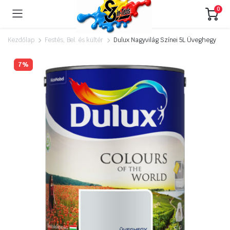
0
Kezdőlap
Festés, Bel. és kültér
Dulux Nagyvilág Színei 5L Üveghegy
7%