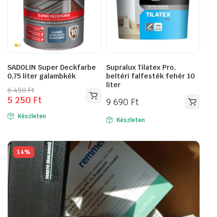
SADOLIN Super Deckfarbe
Supralux Tilatex Pro,
0,75 liter galambkék
beltéri falfesték fehér 10
liter
Original
Current
6 450
Ft
5 250
Ft
price
price
9 690
Ft
was:
is:
Készleten
Készleten
6
5
450 Ft.
250 Ft.
14%