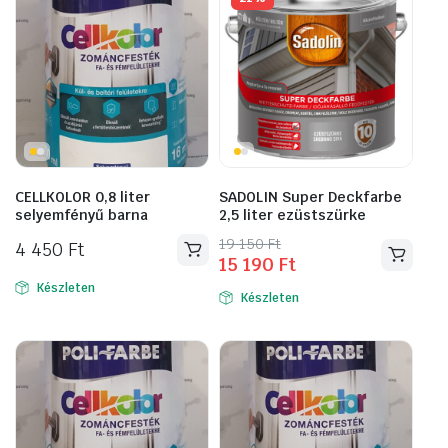
CELLKOLOR 0,8 liter
SADOLIN Super Deckfarbe
selyemfényű barna
2,5 liter ezüstszürke
Original
Current
19 150
Ft
4 450
Ft
15 190
Ft
price
price
was:
is:
Készleten
Készleten
19
15
150 Ft.
190 Ft.