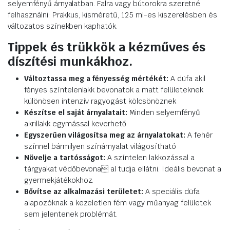
selyemfényű árnyalatban. Falra vagy bútorokra szeretné
felhasználni: Prakkus, kisméretű, 125 ml-es kiszerelésben és
változatos színekben kaphatók.
Tippek és trükkök a kézműves és
díszítési munkákhoz.
Változtassa meg a fényesség mértékét:
A düfa akil
fényes színtelenlakk bevonatok a matt felületeknek
különösen intenzív ragyogást kölcsönöznek
Készítse el saját árnyalatait:
Minden selyemfényű
akrillakk egymással keverhető.
Egyszerűen világosítsa meg az árnyalatokat:
A fehér
színnel bármilyen színárnyalat világosítható
Növelje a tartósságot:
A színtelen lakkozással a
tárgyakat védőbevona al tudja ellátni. Ideális bevonat a
gyermekjátékokhoz.
Bővítse az alkalmazási területet:
A speciális düfa
alapozóknak a kezeletlen fém vagy műanyag felületek
sem jelentenek problémát.