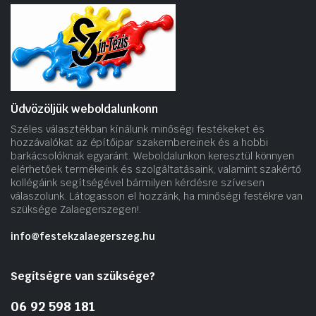
Üdvözöljük weboldalunkonn
Széles választékban kínálunk minőségi festékeket és
hozzávalókat az építőipar szakembereinek és a hobbi
barkácsolóknak egyaránt. Weboldalunkon keresztül könnyen
elérhetőek termékeink és szolgáltatásaink, valamint szakértő
kollégáink segítségével bármilyen kérdésre szívesen
válaszolunk. Látogasson el hozzánk, ha minőségi festékre van
szüksége Zalaegerszegen!.
info@festekzalaegerszeg.hu
Segítségre van szüksége?
06 92 598 181