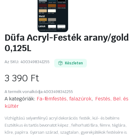
Düfa Acryl-Festék arany/gold
0,125L
Az SKU:
4003498341255
Készleten
3 390
Ft
A termék vonalkódja:
4003498341255
A kategóriák:
Fa-fémfestés, falazúrok
,
Festés, Bel. és
kültér
Vízhígítású selyemfényű acryl dekorációs festék, kül- és beltérre.
Esztétikus és tartós bevonatot képez , felhorható fára, fémre, téglára,
kőre, papírra. Gyorsan szárad, szagtalan, gyerekjátékok festésére is.