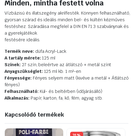
Minden, mintha festett volna
Vízbázisú és illatszegény akrilfesték. Könnyen felhasználható,
gyorsan szárad és ideális minden bel- és kültéri kézműves
festéshez. Száradása megfelel a DIN EN 71.3 szabványnak és
a gyerekjátékok
festésére ideális.
Termék neve:
düfa Acryl-Lack
A tartály mérete:
125 ml
Színek:
27 szín, beleértve az átlátszó + metál színt
Anyagszükséglet:
125 ml kb. 1 m²-en
Fényessége:
Fényes selyem matt (kivéve a metál + Átlátszó
fényes)
Felhasználható:
Kül- és beltérben (időjárásálló)
Alkalmazás:
Papír, karton, fa, kő, fém, agyag stb.
Kapcsolódó termékek
21%