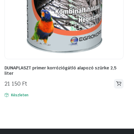
DUNAPLASZT primer korróziógátló alapozó szürke 2,5
liter
21 150
Ft
Készleten