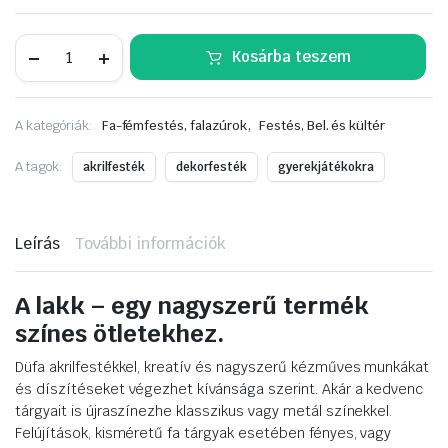
Düfa
Kosárba teszem
Acryl-
Festék
arany/gold
0,125L
,
A kategóriák:
Fa-fémfestés, falazúrok
Festés, Bel. és kültér
mennyiség
A tagok:
akrilfesték
dekorfesték
gyerekjátékokra
Leírás
További információk
A lakk – egy nagyszerű termék
színes ötletekhez.
Düfa akrilfestékkel, kreatív és nagyszerű kézműves munkákat
és díszítéseket végezhet kívánsága szerint. Akár a kedvenc
tárgyait is újraszínezhe klasszikus vagy metál színekkel.
Felújítások, kisméretű fa tárgyak esetében fényes, vagy