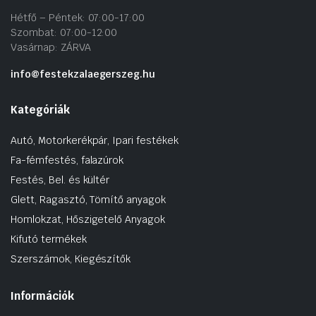
Hétfő – Péntek: 07:00-17:00
Szombat: 07:00-12:00
Vasárnap: ZÁRVA
info@festekzalaegerszeg.hu
Kategóriák
Autó, Motorkerékpár, Ipari festékek
Fa-fémfestés, falazúrok
Festés, Bel. és kültér
Glett, Ragasztó, Tömítő anyagok
Homlokzat, Hőszigetelő Anyagok
Kifutó termékek
Szerszámok, Kiegészítők
Információk