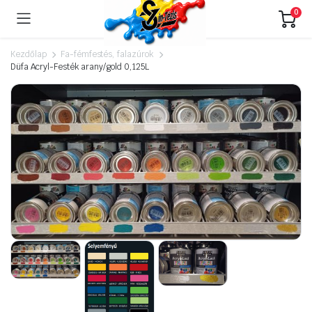
0
Kezdőlap
Fa-fémfestés, falazúrok
Düfa Acryl-Festék arany/gold 0,125L