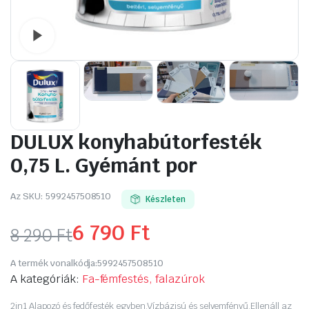
Watch video
DULUX konyhabútorfesték
0,75 L. Gyémánt por
Az SKU:
5992457508510
Készleten
6 790
Ft
8 290
Ft
Original
Current
A termék vonalkódja:
5992457508510
price
price
A kategóriák:
Fa-fémfestés, falazúrok
2in1 Alapozó és fedőfesték egyben.Vízbázisú és selyemfényű.Ellenáll az