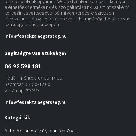
barkácsolóknak egyaránt. Weboldalunkon keresztül könnyen
elérhetőek termékeink és szolgáltatásaink, valamint szakértő
kollégáink segítségével bármilyen kérdésre szívesen
válaszolunk. Látogasson el hozzánk, ha minőségi festékre van
szüksége Zalaegerszegen!.
info@festekzalaegerszeg.hu
Segítségre van szüksége?
06 92 598 181
Hétfő – Péntek: 07:00-17:00
Szombat: 07:00-12:00
Vasárnap: ZÁRVA
info@festekzalaegerszeg.hu
Kategóriák
Autó, Motorkerékpár, Ipari festékek