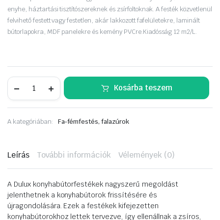
was:
is:
enyhe, háztartási tisztítószereknek és zsírfoltoknak. A festék közvetlenül
8
6
felvihető festett vagy festetlen, akár lakkozott fafelü­letekre, laminált
bútorlapokra, MDF panelekre és kemény PVC­re.
Kiadósság
12 m2/L.
290 Ft.
790 Ft.
DULUX
Kosárba teszem
konyhabútorfesték
0,75
L.
Gyémánt
A kategóriában:
Fa-fémfestés, falazúrok
por
mennyiség
Leírás
További információk
Vélemények (0)
A Dulux konyhabútorfestékek nagyszerű megoldást
jelenthetnek a konyhabútorok frissítésére és
újragondolására. Ezek a festékek kifejezetten
konyhabútorokhoz lettek tervezve, így ellenállnak a zsíros,