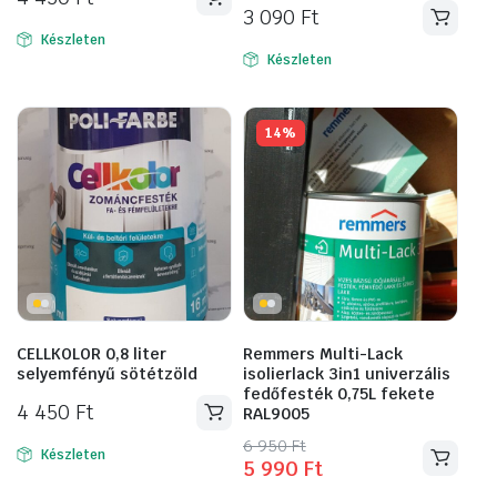
3 090
Ft
Készleten
Készleten
14%
CELLKOLOR 0,8 liter
Remmers Multi-Lack
selyemfényű sötétzöld
isolierlack 3in1 univerzális
fedőfesték 0,75L fekete
4 450
Ft
RAL9005
Original
Current
6 950
Ft
Készleten
5 990
Ft
price
price