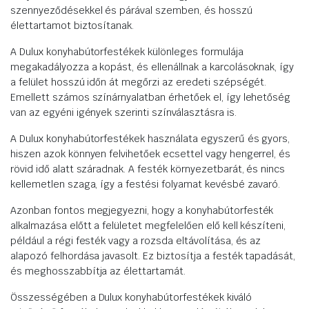
szennyeződésekkel és párával szemben, és hosszú
élettartamot biztosítanak.
A Dulux konyhabútorfestékek különleges formulája
megakadályozza a kopást, és ellenállnak a karcolásoknak, így
a felület hosszú időn át megőrzi az eredeti szépségét.
Emellett számos színárnyalatban érhetőek el, így lehetőség
van az egyéni igények szerinti színválasztásra is.
A Dulux konyhabútorfestékek használata egyszerű és gyors,
hiszen azok könnyen felvihetőek ecsettel vagy hengerrel, és
rövid idő alatt száradnak. A festék környezetbarát, és nincs
kellemetlen szaga, így a festési folyamat kevésbé zavaró.
Azonban fontos megjegyezni, hogy a konyhabútorfesték
alkalmazása előtt a felületet megfelelően elő kell készíteni,
például a régi festék vagy a rozsda eltávolítása, és az
alapozó felhordása javasolt. Ez biztosítja a festék tapadását,
és meghosszabbítja az élettartamát.
Összességében a Dulux konyhabútorfestékek kiváló