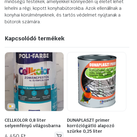
minőségű festékek, amelyekkel könnyedén új életet lehet
lehelni a régi, kopott konyhabútorokba. Azok ellenállnak a
konyhai körülményeknek, és tartós védelmet nyújtanak a
bútorok számára.
Kapcsolódó termékek
CELLKOLOR 0,8 liter
DUNAPLASZT primer
selyemfényű világosbarna
korróziógátló alapozó
szürke 0,25 liter
4 450
Ft