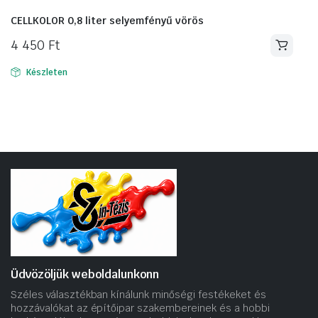
CELLKOLOR 0,8 liter selyemfényű vörös
4 450
Ft
Készleten
Üdvözöljük weboldalunkonn
Széles választékban kínálunk minőségi festékeket és
hozzávalókat az építőipar szakembereinek és a hobbi