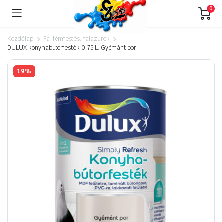
0
Kezdőlap
Fa-fémfestés, falazúrok
DULUX konyhabútorfesték 0,75 L. Gyémánt por
19%