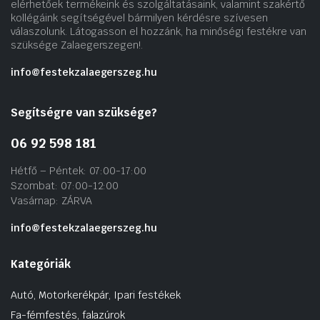
elérhetőek termékeink és szolgáltatásaink, valamint szakértő
kollégáink segítségével bármilyen kérdésre szívesen
válaszolunk. Látogasson el hozzánk, ha minőségi festékre van
szüksége Zalaegerszegen!.
info@festekzalaegerszeg.hu
Segítségre van szüksége?
06 92 598 181
Hétfő – Péntek: 07:00-17:00
Szombat: 07:00-12:00
Vasárnap: ZÁRVA
info@festekzalaegerszeg.hu
Kategóriák
Autó, Motorkerékpár, Ipari festékek
Fa-fémfestés, falazúrok