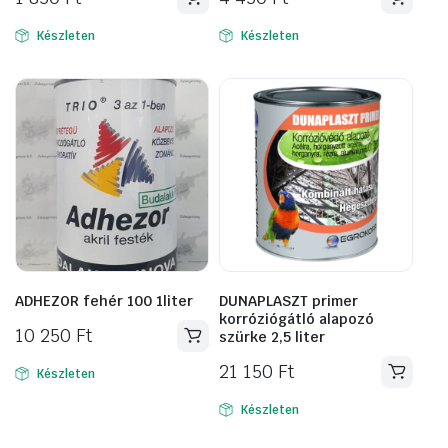
Készleten
Készleten
ADHEZOR fehér 100 1liter
DUNAPLASZT primer
korróziógátló alapozó
10 250
Ft
szürke 2,5 liter
21 150
Ft
Készleten
Készleten