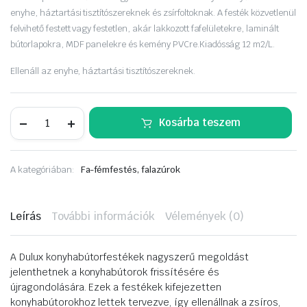
was:
is:
enyhe, háztartási tisztítószereknek és zsírfoltoknak. A festék közvetlenül
8
6
felvihető festett vagy festetlen, akár lakkozott fafelü­letekre, laminált
bútorlapokra, MDF panelekre és kemény PVC­re.
Kiadósság
12 m2/L.
290 Ft.
790 Ft.
Ellenáll az enyhe, háztartási tisztítószereknek.
DULUX
Kosárba teszem
konyhabútorfesték
0,75
L.
Varázslatos
A kategóriában:
Fa-fémfestés, falazúrok
porcelán
mennyiség
Leírás
További információk
Vélemények (0)
A Dulux konyhabútorfestékek nagyszerű megoldást
jelenthetnek a konyhabútorok frissítésére és
újragondolására. Ezek a festékek kifejezetten
konyhabútorokhoz lettek tervezve, így ellenállnak a zsíros,