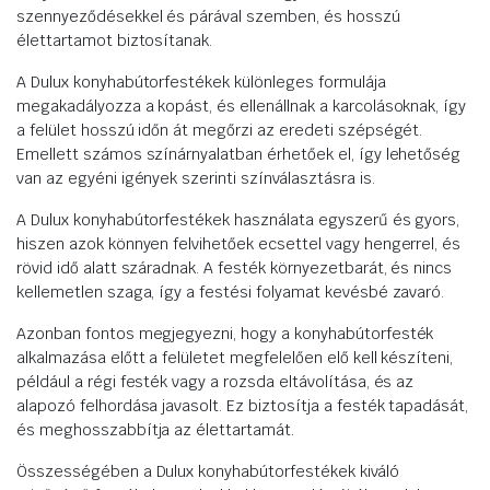
szennyeződésekkel és párával szemben, és hosszú
élettartamot biztosítanak.
A Dulux konyhabútorfestékek különleges formulája
megakadályozza a kopást, és ellenállnak a karcolásoknak, így
a felület hosszú időn át megőrzi az eredeti szépségét.
Emellett számos színárnyalatban érhetőek el, így lehetőség
van az egyéni igények szerinti színválasztásra is.
A Dulux konyhabútorfestékek használata egyszerű és gyors,
hiszen azok könnyen felvihetőek ecsettel vagy hengerrel, és
rövid idő alatt száradnak. A festék környezetbarát, és nincs
kellemetlen szaga, így a festési folyamat kevésbé zavaró.
Azonban fontos megjegyezni, hogy a konyhabútorfesték
alkalmazása előtt a felületet megfelelően elő kell készíteni,
például a régi festék vagy a rozsda eltávolítása, és az
alapozó felhordása javasolt. Ez biztosítja a festék tapadását,
és meghosszabbítja az élettartamát.
Összességében a Dulux konyhabútorfestékek kiváló