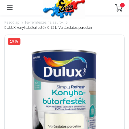
0
Kezdőlap
Fa-fémfestés, falazúrok
DULUX konyhabútorfesték 0,75 L. Varázslatos porcelán
19%