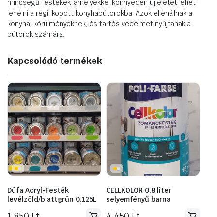
minőségű festékek, amelyekkel könnyedén új életet lehet
lehelni a régi, kopott konyhabútorokba. Azok ellenállnak a
konyhai körülményeknek, és tartós védelmet nyújtanak a
bútorok számára.
Kapcsolódó termékek
Düfa Acryl-Festék
CELLKOLOR 0,8 liter
levélzöld/blattgrün 0,125L
selyemfényű barna
1 850
Ft
4 450
Ft