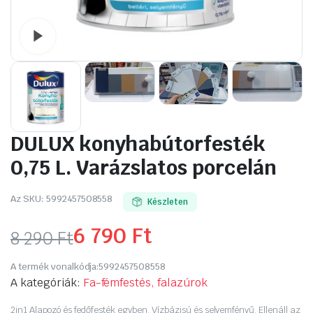
Watch video
DULUX konyhabútorfesték
0,75 L. Varázslatos porcelán
Az SKU:
5992457508558
Készleten
6 790
Ft
8 290
Ft
Original
Current
A termék vonalkódja:
5992457508558
price
price
A kategóriák:
Fa-fémfestés, falazúrok
2in1 Alapozó és fedőfesték egyben. Vízbázisú és selyemfényű. Ellenáll az