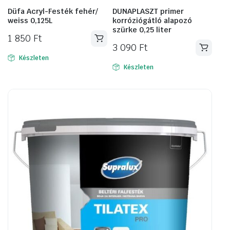
Düfa Acryl-Festék fehér/
DUNAPLASZT primer
weiss 0,125L
korróziógátló alapozó
szürke 0,25 liter
1 850
Ft
3 090
Ft
Készleten
Készleten