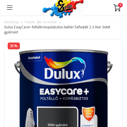
0
Kezdőlap
Festés, Bel. és kültér
Dulux EasyCare+ Foltálló+kopásbiztos beltéri falfesték 2,5 liter Sötét
gyémánt
21%