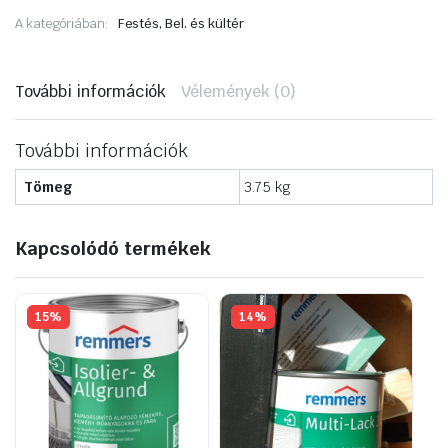
falfesték
A kategóriában:
Festés, Bel. és kültér
2,5
liter
Sötét
gyémánt
További információk
Vélemények (0)
mennyiség
További információk
Tömeg
3.75 kg
Kapcsolódó termékek
15%
14%