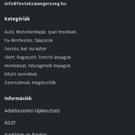
info@festekzalaegerszeg.hu
Kategóriák
Autó, Motorkerékpár, Ipari festékek
Fa-fémfestés, falazúrok
Festés, Bel. és kültér
Glett, Ragasztó, Tömítő anyagok
Homlokzat, Hőszigetelő Anyagok
Kifutó termékek
Szerszámok, Kiegészítők
Információk
Adatkezelési tájékoztató
ÁSZF
Szállítás és fizetés