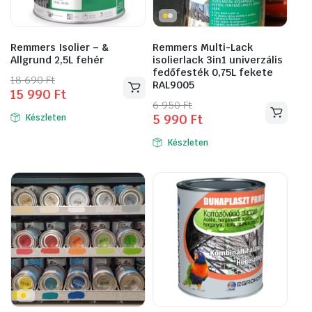
Remmers Isolier – &
Remmers Multi-Lack
Allgrund 2,5L fehér
isolierlack 3in1 univerzális
fedőfesték 0,75L fekete
Original
Current
18 690
Ft
RAL9005
15 990
Ft
price
price
Original
Current
6 950
Ft
was:
is:
5 990
Ft
Készleten
price
price
18
15
was:
is:
690 Ft.
990 Ft.
Készleten
6
5
950 Ft.
990 Ft.