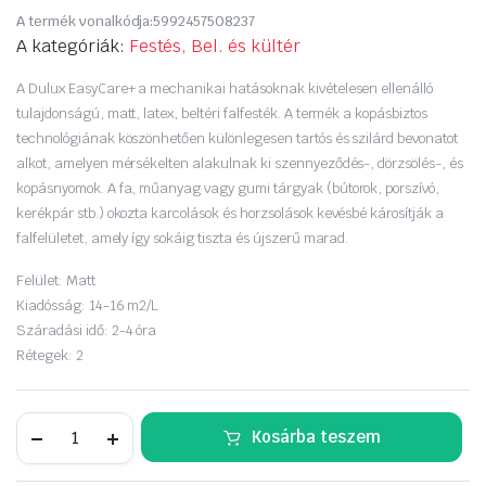
Original
Current
A termék vonalkódja:
5992457508237
price
price
A kategóriák:
Festés, Bel. és kültér
was:
is:
A Dulux EasyCare+ a mechanikai hatásoknak kivételesen ellenálló
tulajdonságú, matt, latex, beltéri falfesték. A termék a kopásbiztos
10
8
technológiának köszönhetően különlegesen tartós és szilárd bevonatot
alkot, amelyen mérsékelten alakulnak ki szennyeződés-, dörzsölés-, és
990 Ft.
790 Ft.
kopásnyomok. A fa, műanyag vagy gumi tárgyak (bútorok, porszívó,
kerékpár stb.) okozta karcolások és horzsolások kevésbé károsítják a
falfelületet, amely így sokáig tiszta és újszerű marad.
Felület:
Matt
Kiadósság:
14-16 m2/L
Száradási idő:
2-4 óra
Rétegek:
2
Dulux
Kosárba teszem
EasyCare+
Foltálló+kopásbiztos
beltéri