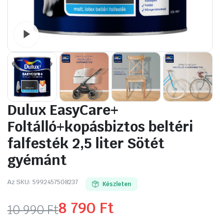
Watch video
Dulux EasyCare+
Foltálló+kopásbiztos beltéri
falfesték 2,5 liter Sötét
gyémánt
Az SKU:
5992457508237
Készleten
8 790
Ft
10 990
Ft