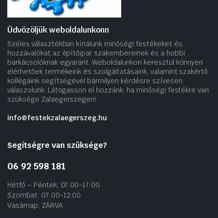
Üdvözöljük weboldalunkonn
Széles választékban kínálunk minőségi festékeket és
hozzávalókat az építőipar szakembereinek és a hobbi
barkácsolóknak egyaránt. Weboldalunkon keresztül könnyen
elérhetőek termékeink és szolgáltatásaink, valamint szakértő
kollégáink segítségével bármilyen kérdésre szívesen
válaszolunk. Látogasson el hozzánk, ha minőségi festékre van
szüksége Zalaegerszegen!.
info@festekzalaegerszeg.hu
Segítségre van szüksége?
06 92 598 181
Hétfő – Péntek: 07:00-17:00
Szombat: 07:00-12:00
Vasárnap: ZÁRVA