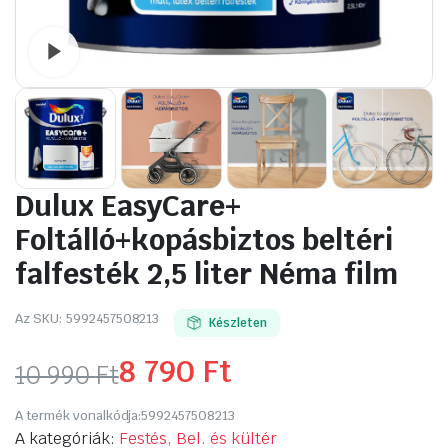
Watch video
Dulux EasyCare+
Foltálló+kopásbiztos beltéri
falfesték 2,5 liter Néma film
Az SKU:
5992457508213
Készleten
8 790
Ft
10 990
Ft
Original
Current
A termék vonalkódja:
5992457508213
price
price
A kategóriák:
Festés, Bel. és kültér