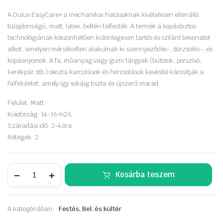
was:
is:
A Dulux EasyCare+ a mechanikai hatásoknak kivételesen ellenálló
tulajdonságú, matt, latex, beltéri falfesték. A termék a kopásbiztos
10
8
technológiának köszönhetően különlegesen tartós és szilárd bevonatot
alkot, amelyen mérsékelten alakulnak ki szennyeződés-, dörzsölés-, és
990 Ft.
790 Ft.
kopásnyomok. A fa, műanyag vagy gumi tárgyak (bútorok, porszívó,
kerékpár stb.) okozta karcolások és horzsolások kevésbé károsítják a
falfelületet, amely így sokáig tiszta és újszerű marad.
Felület:
Matt
Kiadósság:
14-16 m2/L
Száradási idő:
2-4 óra
Rétegek:
2
Dulux
Kosárba teszem
EasyCare+
Foltálló+kopásbiztos
beltéri
falfesték
A kategóriában:
Festés, Bel. és kültér
2,5
liter