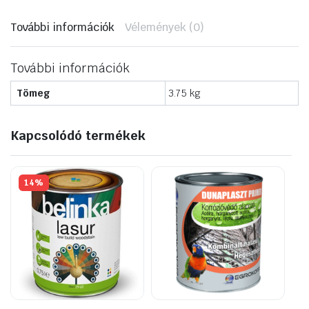
Néma
film
További információk
Vélemények (0)
mennyiség
További információk
Tömeg
3.75 kg
Kapcsolódó termékek
14%