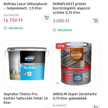
Belinka Lasur Vékonylazúr
DUNAPLASZT primer
– Selyemmatt, 2,5 liter
korróziógátló alapozó
szürke 0,25 liter
Original
Current
16 990
Ft
14 750
Ft
price
price
3 090
Ft
was:
is:
Készleten
Készleten
16
14
990 Ft.
750 Ft.
19%
Supralux Tilatex Pro,
SADOLIN Super Deckfarbe
beltéri falfesték fehér 10
0,75 liter galambkék
liter
Original
Current
6 450
Ft