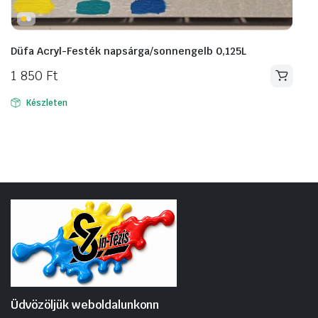
Düfa Acryl-Festék napsárga/sonnengelb 0,125L
1 850
Ft
Készleten
Üdvözöljük weboldalunkonn