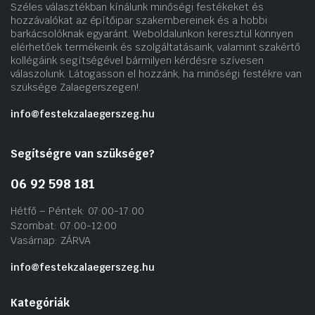
Széles választékban kínálunk minőségi festékeket és
hozzávalókat az építőipar szakembereinek és a hobbi
barkácsolóknak egyaránt. Weboldalunkon keresztül könnyen
elérhetőek termékeink és szolgáltatásaink, valamint szakértő
kollégáink segítségével bármilyen kérdésre szívesen
válaszolunk. Látogasson el hozzánk, ha minőségi festékre van
szüksége Zalaegerszegen!.
info@festekzalaegerszeg.hu
Segítségre van szüksége?
06 92 598 181
Hétfő – Péntek: 07:00-17:00
Szombat: 07:00-12:00
Vasárnap: ZÁRVA
info@festekzalaegerszeg.hu
Kategóriák