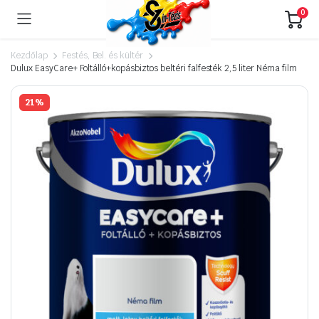
0
Kezdőlap
Festés, Bel. és kültér
Dulux EasyCare+ Foltálló+kopásbiztos beltéri falfesték 2,5 liter Néma film
21%