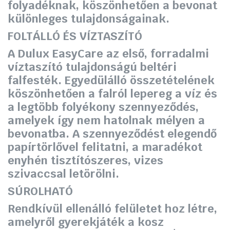
folyadéknak, köszönhetően a bevonat
különleges tulajdonságainak.
FOLTÁLLÓ ÉS VÍZTASZÍTÓ
A Dulux EasyCare az első, forradalmi
víztaszító tulajdonságú beltéri
falfesték. Egyedülálló összetételének
köszönhetően a falról lepereg a víz és
a legtöbb folyékony szennyeződés,
amelyek így nem hatolnak mélyen a
bevonatba. A szennyeződést elegendő
papírtörlővel felitatni, a maradékot
enyhén tisztítószeres, vizes
szivaccsal letörölni.
SÚROLHATÓ
Rendkívül ellenálló felületet hoz létre,
amelyről gyerekjáték a kosz