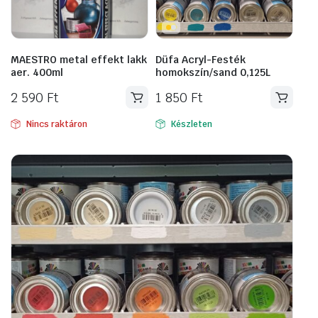
MAESTRO metal effekt lakk
Düfa Acryl-Festék
aer. 400ml
homokszín/sand 0,125L
2 590
Ft
1 850
Ft
Nincs raktáron
Készleten