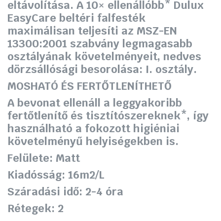
eltávolítása. A 10× ellenállóbb* Dulux
EasyCare beltéri falfesték
maximálisan teljesíti az MSZ-EN
13300:2001 szabvány legmagasabb
osztályának követelményeit, nedves
dörzsállósági besorolása: I. osztály.
MOSHATÓ ÉS FERTŐTLENÍTHETŐ
A bevonat ellenáll a leggyakoribb
fertőtlenítő és tisztítószereknek*, így
használható a fokozott higiéniai
követelményű helyiségekben is.
Felülete:
Matt
Kiadósság:
16m2/L
Száradási idő:
2-4 óra
Rétegek:
2