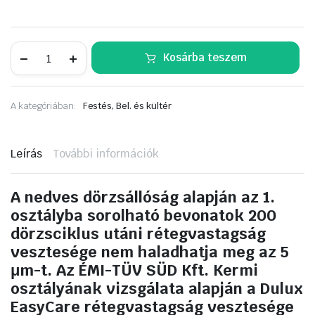
Dulux
Kosárba teszem
EasyCare
2,5
liter
Tiszta
A kategóriában:
Festés, Bel. és kültér
fehér
mennyiség
Leírás
További információk
A nedves dörzsállóság alapján az 1.
osztályba sorolható bevonatok 200
dörzsciklus utáni rétegvastagság
vesztesége nem haladhatja meg az 5
μm-t. Az ÉMI-TÜV SÜD Kft. Kermi
osztályának vizsgálata alapján a Dulux
EasyCare rétegvastagság vesztesége