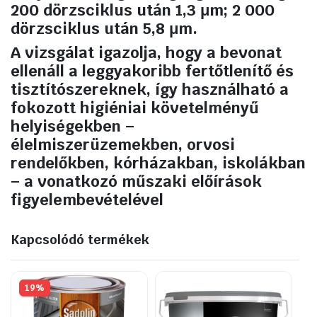
200 dörzsciklus után 1,3 μm; 2 000
dörzsciklus után 5,8 μm.
A vizsgálat igazolja, hogy a bevonat
ellenáll a leggyakoribb fertőtlenítő és
tisztítószereknek, így használható a
fokozott higiéniai követelményű
helyiségekben –
élelmiszerüzemekben, orvosi
rendelőkben, kórházakban, iskolákban
– a vonatkozó műszaki előírások
figyelembevételével
Kapcsolódó termékek
19%