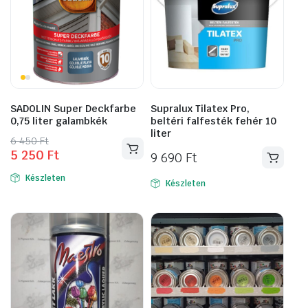
SADOLIN Super Deckfarbe
Supralux Tilatex Pro,
0,75 liter galambkék
beltéri falfesték fehér 10
liter
Original
Current
6 450
Ft
5 250
Ft
price
price
9 690
Ft
was:
is:
Készleten
Készleten
6
5
450 Ft.
250 Ft.