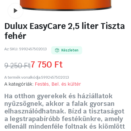
Watch video
Dulux EasyCare 2,5 liter Tiszta
fehér
Az SKU:
5992457502013
Készleten
7 750
Ft
9 250
Ft
Original
Current
A termék vonalkódja:
5992457502013
price
price
A kategóriák:
Festés, Bel. és kültér
Ha otthon gyerekek és háziállatok
was:
is:
nyüzsögnek, akkor a falak gyorsan
9
7
elhasználódhatnak. Bízd a tisztaságot
a legstrapabíróbb festékünkre, amely
250 Ft.
750 Ft.
ellenáll mindenféle foltnak és kiömlött