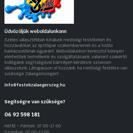
Üdvözöljük weboldalunkonn
Széles választékban kínálunk minőségi festékeket és
hozzávalókat az építőipar szakembereinek és a hobbi
barkácsolóknak egyaránt. Weboldalunkon keresztül könnyen
elérhetőek termékeink és szolgáltatásaink, valamint szakértő
kollégáink segítségével bármilyen kérdésre szívesen
válaszolunk. Látogasson el hozzánk, ha minőségi festékre van
szüksége Zalaegerszegen!.
info@festekzalaegerszeg.hu
Segítségre van szüksége?
06 92 598 181
Hétfő – Péntek: 07:00-17:00
Szombat: 07:00-12:00