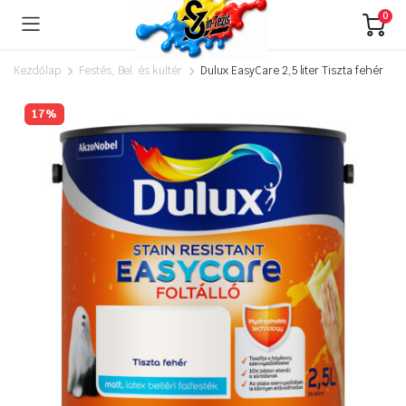
0
Kezdőlap
Festés, Bel. és kültér
Dulux EasyCare 2,5 liter Tiszta fehér
17%