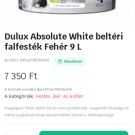
Dulux Absolute White beltéri
falfesték Fehér 9 L
Az SKU:
5904078196496
Készleten
7 350
Ft
A termék vonalkódja:
5904078196496
A kategóriák:
Festés, Bel. és kültér
Ragyogóan fehér beltéri fal és mennyezetfesték, megemelt fehésége és
kötőanyagtartalmának köszönhetően kitűnő a fedőképessége.
Dulux