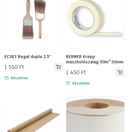
ECSET Regal dupla 2,5″
BERNER Krepp
maszkolószalag 50m*30mm
1 550
Ft
1 450
Ft
Készleten
Készleten