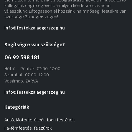
elérhetőek termékeink és szolgáltatásaink, valamint szakértő
kollégáink segítségével bármilyen kérdésre szívesen
válaszolunk. Látogasson el hozzánk, ha minőségi festékre van
szüksége Zalaegerszegen!.
info@festekzalaegerszeg.hu
Segítségre van szüksége?
06 92 598 181
Hétfő – Péntek: 07:00-17:00
Szombat: 07:00-12:00
Vasárnap: ZÁRVA
info@festekzalaegerszeg.hu
Kategóriák
Autó, Motorkerékpár, Ipari festékek
Fa-fémfestés, falazúrok