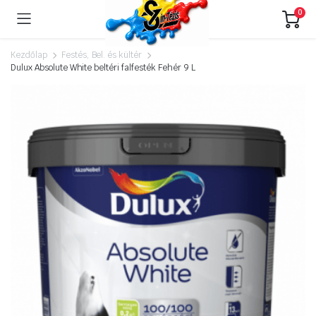
0
Kezdőlap
Festés, Bel. és kültér
Dulux Absolute White beltéri falfesték Fehér 9 L