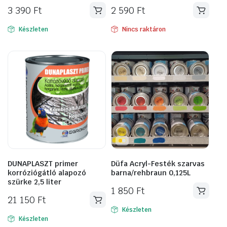
3 390
Ft
2 590
Ft
Készleten
Nincs raktáron
DUNAPLASZT primer
Düfa Acryl-Festék szarvas
korróziógátló alapozó
barna/rehbraun 0,125L
szürke 2,5 liter
1 850
Ft
21 150
Ft
Készleten
Készleten