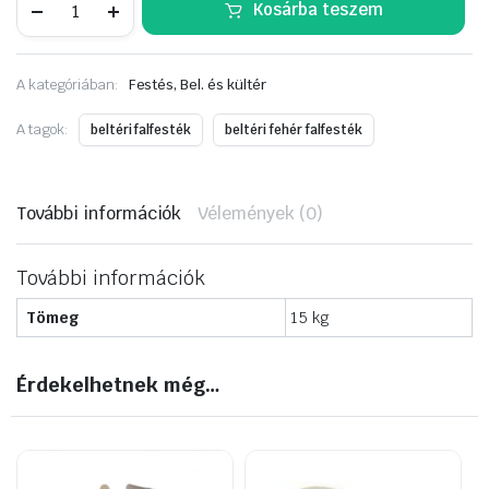
Kosárba teszem
Absolute
White
beltéri
falfesték
A kategóriában:
Festés, Bel. és kültér
Fehér
9
L
A tagok:
beltéri falfesték
beltéri fehér falfesték
mennyiség
További információk
Vélemények (0)
További információk
Tömeg
15 kg
Érdekelhetnek még…