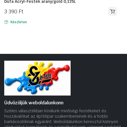
Düfa Acryl-Festék arany/gold 0,125L
3 390
Ft
Készleten
Üdvözöljük weboldalunkonn
Széles választékban kínálunk minőségi festékeket és
hozzávalókat az építőipar szakembereinek és a hobbi
barkácsolóknak egyaránt. Weboldalunkon keresztül könnyen