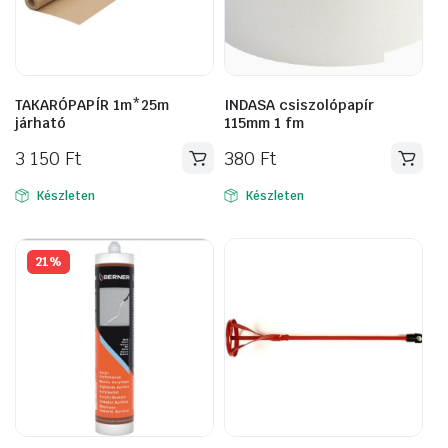
TAKARÓPAPÍR 1m*25m
INDASA csiszolópapír
járható
115mm 1 fm
3 150
Ft
380
Ft
Készleten
Készleten
21%