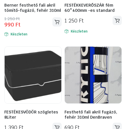
Berner festhető fali akril
FESTÉKKEVERŐSZÁR fém
tömítő-fugázó, fehér 310ml
60*400mm -es standard
Original
Current
1 250
Ft
1 250
Ft
990
Ft
price
price
was:
is:
Készleten
Készleten
1
990 Ft.
250 Ft.
FESTÉKESVÖDÖR szögletes
Festhető fali akril fugázó,
8Liter
fehér 310ml DenBraven
1 390
Ft
690
Ft