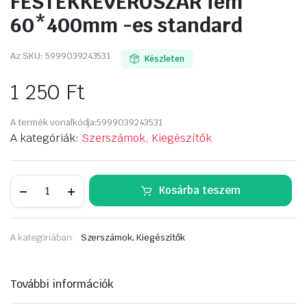
FESTÉKKEVERŐSZÁR fém
60*400mm -es standard
Az SKU:
5999039243531
Készleten
1 250
Ft
A termék vonalkódja:
5999039243531
A kategóriák:
Szerszámok, Kiegészítők
FESTÉKKEVERŐSZÁR
Kosárba teszem
fém
60*400mm
-
es
A kategóriában:
Szerszámok, Kiegészítők
standard
mennyiség
További információk