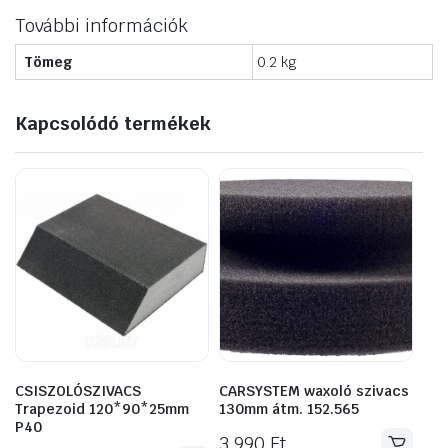
További információk
Tömeg
0.2 kg
Kapcsolódó termékek
CSISZOLÓSZIVACS
CARSYSTEM waxoló szivacs
Trapezoid 120*90*25mm
130mm átm. 152.565
P40
3 990
Ft