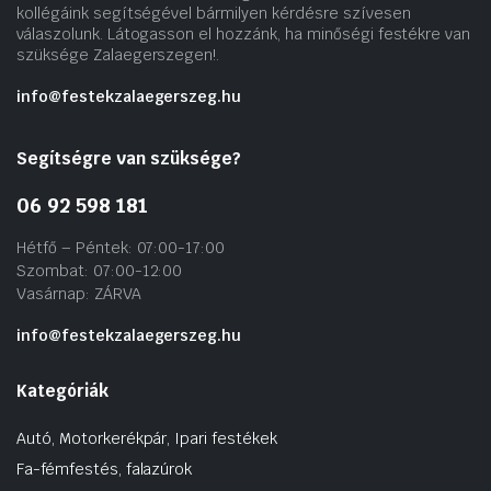
kollégáink segítségével bármilyen kérdésre szívesen
válaszolunk. Látogasson el hozzánk, ha minőségi festékre van
szüksége Zalaegerszegen!.
info@festekzalaegerszeg.hu
Segítségre van szüksége?
06 92 598 181
Hétfő – Péntek: 07:00-17:00
Szombat: 07:00-12:00
Vasárnap: ZÁRVA
info@festekzalaegerszeg.hu
Kategóriák
Autó, Motorkerékpár, Ipari festékek
Fa-fémfestés, falazúrok