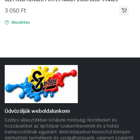
3 050
Ft
Készleten
Üdvözöljük weboldalunkonn
Széles választékban kínálunk minőségi festékeket és
hozzávalókat az építőipar szakembereinek és a hobbi
barkácsolóknak egyaránt. Weboldalunkon keresztül könnyen
elérhetőek termékeink és szolgáltatásaink, valamint szakértő