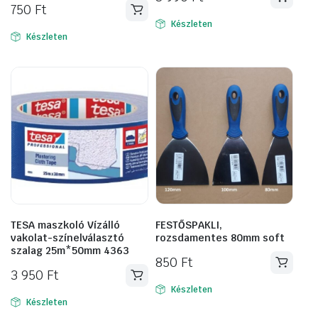
750
Ft
Készleten
Készleten
TESA maszkoló Vízálló
FESTŐSPAKLI,
vakolat-színelválasztó
rozsdamentes 80mm soft
szalag 25m*50mm 4363
850
Ft
3 950
Ft
Készleten
Készleten