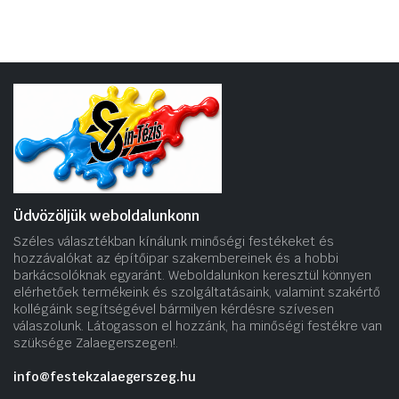
Üdvözöljük weboldalunkonn
Széles választékban kínálunk minőségi festékeket és
hozzávalókat az építőipar szakembereinek és a hobbi
barkácsolóknak egyaránt. Weboldalunkon keresztül könnyen
elérhetőek termékeink és szolgáltatásaink, valamint szakértő
kollégáink segítségével bármilyen kérdésre szívesen
válaszolunk. Látogasson el hozzánk, ha minőségi festékre van
szüksége Zalaegerszegen!.
info@festekzalaegerszeg.hu