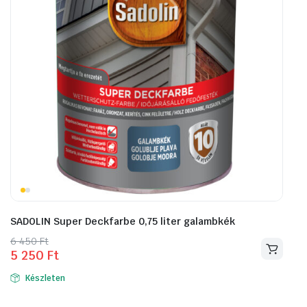
SADOLIN Super Deckfarbe 0,75 liter galambkék
Original
Current
6 450
Ft
5 250
Ft
price
price
was:
is:
Készleten
6
5
450 Ft.
250 Ft.