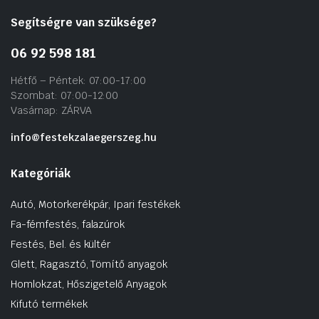
Segítségre van szüksége?
06 92 598 181
Hétfő – Péntek: 07:00-17:00
Szombat: 07:00-12:00
Vasárnap: ZÁRVA
info@festekzalaegerszeg.hu
Kategóriák
Autó, Motorkerékpár, Ipari festékek
Fa-fémfestés, falazúrok
Festés, Bel. és kültér
Glett, Ragasztó, Tömítő anyagok
Homlokzat, Hőszigetelő Anyagok
Kifutó termékek