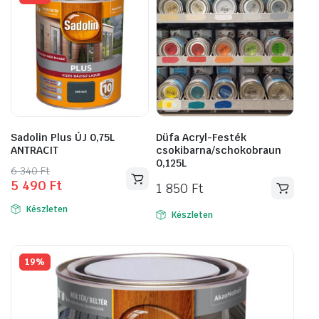
Sadolin Plus ÚJ 0,75L
Düfa Acryl-Festék
ANTRACIT
csokibarna/schokobraun
0,125L
Original
Current
6 340
Ft
5 490
Ft
price
price
1 850
Ft
was:
is:
Készleten
Készleten
6
5
340 Ft.
490 Ft.
19%