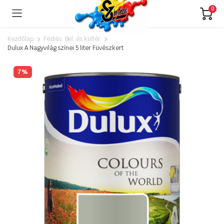
0
Kezdőlap
Festés, Bel. és kültér
Dulux A Nagyvilág színei 5 liter Füvészkert
7%