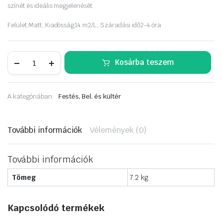
színét és ideális megjelenését.
Felület
Matt,
Kiadósság
14 m2/L,
Száradási idő
2-4 óra
Dulux
Kosárba teszem
A
Nagyvilág
színei
5
A kategóriában:
Festés, Bel. és kültér
liter
Füvészkert
mennyiség
További információk
Vélemények (0)
További információk
Tömeg
7.2 kg
Kapcsolódó termékek