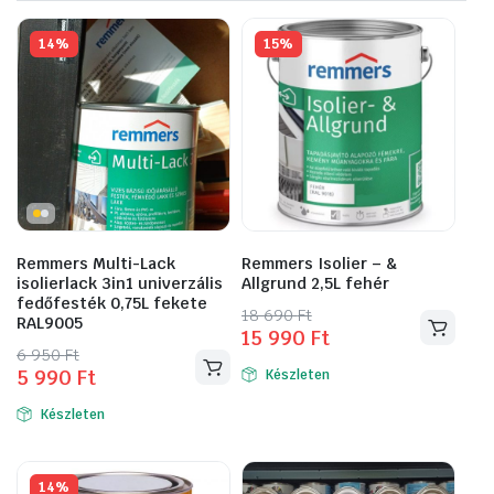
14%
15%
Remmers Multi-Lack
Remmers Isolier – &
isolierlack 3in1 univerzális
Allgrund 2,5L fehér
fedőfesték 0,75L fekete
Original
Current
18 690
Ft
RAL9005
15 990
Ft
price
price
Original
Current
6 950
Ft
was:
is:
5 990
Ft
Készleten
price
price
18
15
was:
is:
690 Ft.
990 Ft.
Készleten
6
5
950 Ft.
990 Ft.
14%