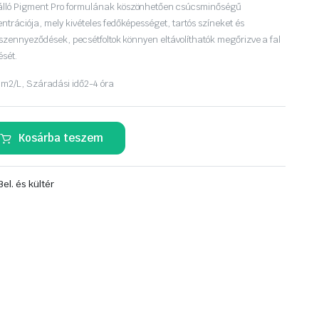
álló Pigment Pro formulának köszönhetően csúcsminőségű
ntrációja, mely kivételes fedőképességet, tartós színeket és
A szennyeződések, pecsétfoltok könnyen eltávolíthatók megőrizve a fal
ését.
 m2/L,
Száradási idő
2-4 óra
Kosárba teszem
Bel. és kültér