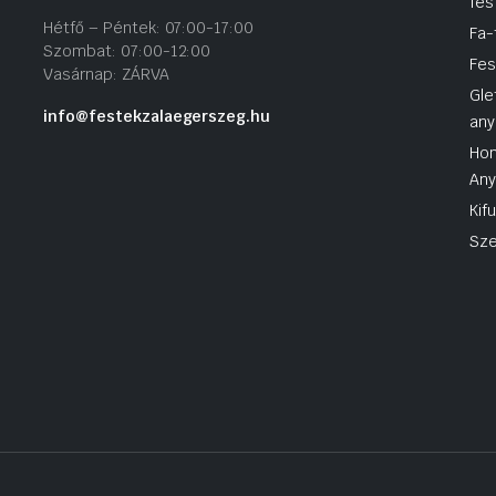
fes
Hétfő – Péntek: 07:00-17:00
Fa-
Szombat: 07:00-12:00
Fes
Vasárnap: ZÁRVA
Gle
info@festekzalaegerszeg.hu
any
Hom
An
Kif
Sze