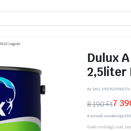
ejtőző Leguán
Dulux A
2,5lite
Az SKU:
5903525966774
7 3
8 190
Ft
Original
Current
A termék vonalkódja:
590
price
price
Kiváló minőségű matt, lat