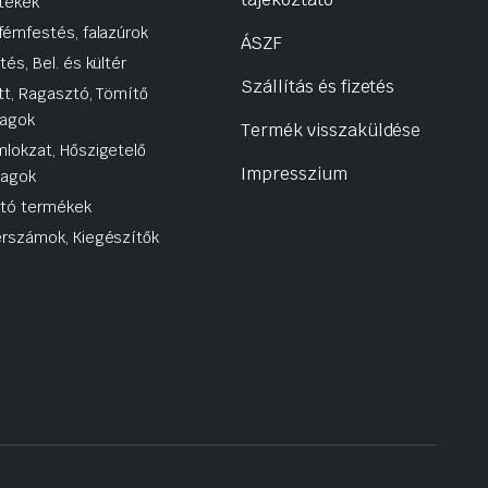
tékek
fémfestés, falazúrok
ÁSZF
tés, Bel. és kültér
Szállítás és fizetés
tt, Ragasztó, Tömítő
agok
Termék visszaküldése
lokzat, Hőszigetelő
Impresszium
yagok
utó termékek
rszámok, Kiegészítők