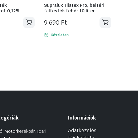
ték
Supralux Tilatex Pro, beltéri
ot 0,125L
falfesték fehér 10 liter
9 690
Ft
Készleten
tegóriák
Információk
Adatkezelési
ó, Motorkerékpár, Ipari
tájékoztató