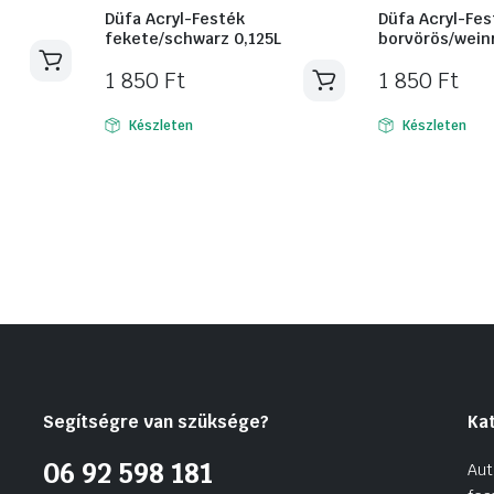
Düfa Acryl-Festék
Düfa Acryl-Fes
fekete/schwarz 0,125L
borvörös/weinr
1 850
Ft
1 850
Ft
Készleten
Készleten
Segítségre van szüksége?
Ka
06 92 598 181
Aut