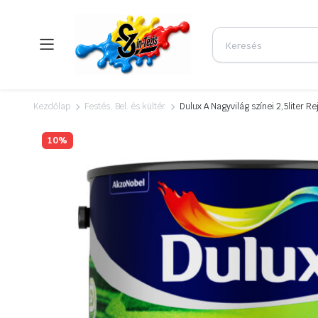
Kezdőlap
Festés, Bel. és kültér
Dulux A Nagyvilág színei 2,5liter R
10%