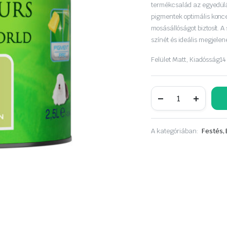
was:
is:
termékcsalád az egyedül
pigmentek optimális konce
8
7
mosásállóságot biztosít. 
színét és ideális megjelen
190 Ft.
390 Ft.
Felület
Matt,
Kiadósság
14
Dulux
A
Nagyvilág
színei
2,5liter
A kategóriában:
Festés, 
Rejtőző
Leguán
mennyiség