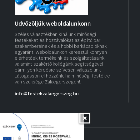
Üdvözöljük weboldalunkonn
Széles választékban kínálunk minőségi
festékeket és hozzávalókat az építőipar
szakembereinek és a hobbi barkácsolóknak
egyaránt. Weboldalunkon keresztül könnyen
elérhetőek termékeink és szolgáltatásaink,
valamint szakértő kollégáink segítségével
bármilyen kérdésre szívesen válaszolunk.
Látogasson el hozzánk, ha minőségi festékre
van szüksége Zalaegerszegen!.
info@festekzalaegerszeg.hu