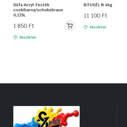
Düfa Acryl-Festék
BITUGÉL N 4kg
csokibarna/schokobraun
11 100
Ft
0,125L
1 850
Ft
Készleten
Készleten