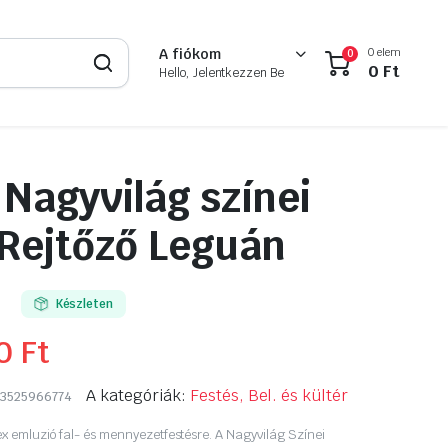
0 elem
A fiókom
0
0
Ft
Hello, Jelentkezzen Be
 Nagyvilág színei
r Rejtőző Leguán
Készleten
90
Ft
A kategóriák:
Festés, Bel. és kültér
3525966774
ex emluzió fal- és mennyezetfestésre. A Nagyvilág Színei