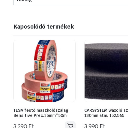
Kapcsolódó termékek
TESA festő maszkolószalag
CARSYSTEM waxoló sz
Sensitive Prec.25mm*50m
130mm átm. 152.565
3 290
Ft
3 990
Ft