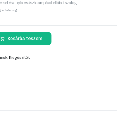
ssel és dupla csúszókampóval ellátott szalag
g a szalag
Kosárba teszem
mok, Kiegészítők