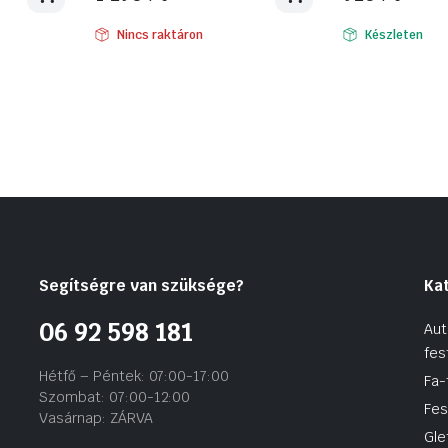
Nincs raktáron
Készleten
Segítségre van szüksége?
Ka
06 92 598 181
Aut
fes
Hétfő – Péntek: 07:00-17:00
Fa-
Szombat: 07:00-12:00
Fes
Vasárnap: ZÁRVA
Gle