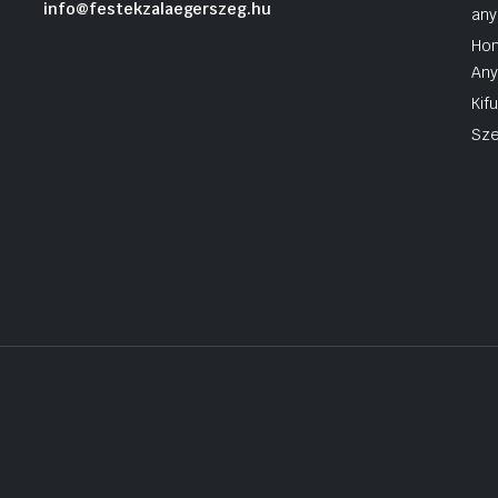
info@festekzalaegerszeg.hu
any
Hom
An
Kif
Sze