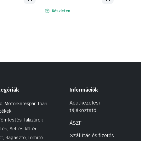
Készleten
tegóriák
Információk
Adatkezelési
ó, Motorkerékpár, Ipari
tájékoztató
tékek
fémfestés, falazúrok
ÁSZF
tés, Bel. és kültér
Szállítás és fizetés
tt, Ragasztó, Tömítő