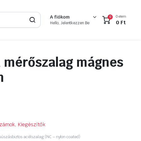
0 elem
A fiókom
0
0
Ft
Hello, Jelentkezzen Be
 mérőszalag mágnes
m
zámok, Kiegészítők
csúszásbiztos acélszalag (NC – nylon coated)