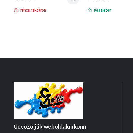
Nincs raktáron
Készleten
Üdvözöljük weboldalunkonn