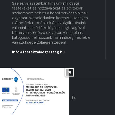
Széles választékban kínálunk minőségi
festékeket és hozzávalókat az építőipar
szakembereinek és a hobbi barkácsolóknak
egyaránt. Weboldalunkon keresztül könnyen
elérhetőek termékeink és szolgáltatásaink,
valamint szakértő kollégáink segítségével
bármilyen kérdésre szívesen válaszolunk.
Látogasson el hozzánk, ha minőségi festékre
van szüksége Zalaegerszegen!.
info@festekzalaegerszeg.hu
Copyright 2022 © hogyantalaljanakram.hu