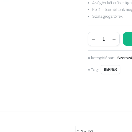
A végén két erős mágne
Kb. 2 méternél törik me
Szalagrögzítő fék
BERNER
mérőszalag
mágnes
nélk.
5m
A kategóriában:
Szerszá
mennyiség
A Tag:
BERNER
0.25 kg