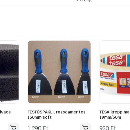
ivacs
FESTŐSPAKLI, rozsdamentes
TESA krepp ma
150mm soft
19mm/50m
1 290
Ft
920
Ft