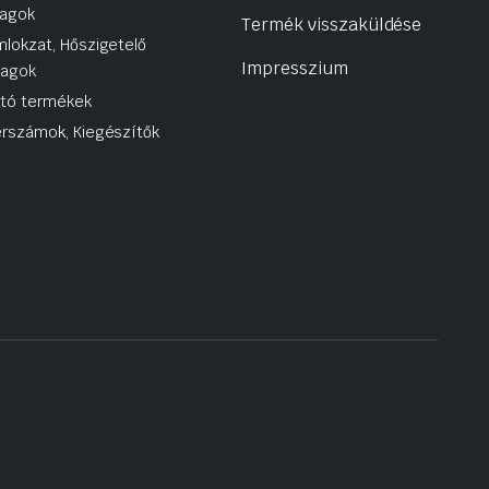
agok
Termék visszaküldése
lokzat, Hőszigetelő
Impresszium
yagok
utó termékek
rszámok, Kiegészítők