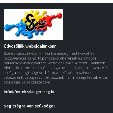
Üdvözöljük weboldalunkonn
Széles választékban kínálunk minőségi festékeket és
hozzávalókat az építőipar szakembereinek és a hobbi
barkácsolóknak egyaránt. Weboldalunkon keresztül könnyen
elérhetőek termékeink és szolgáltatásaink, valamint szakértő
kollégáink segítségével bármilyen kérdésre szívesen
válaszolunk. Látogasson el hozzánk, ha minőségi festékre van
szüksége Zalaegerszegen!.
info@festekzalaegerszeg.hu
Segítségre van szüksége?