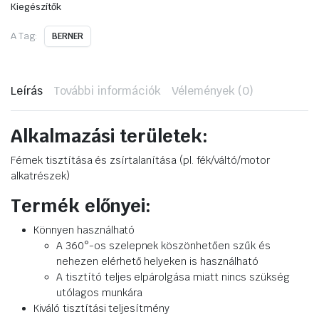
mennyiség
Kiegészítők
A Tag:
BERNER
Leírás
További információk
Vélemények (0)
Alkalmazási területek:
Fémek tisztítása és zsírtalanítása (pl. fék/váltó/motor
alkatrészek)
Termék előnyei:
Könnyen használható
A 360°-os szelepnek köszönhetően szűk és
nehezen elérhető helyeken is használható
A tisztító teljes elpárolgása miatt nincs szükség
utólagos munkára
Kiváló tisztítási teljesítmény