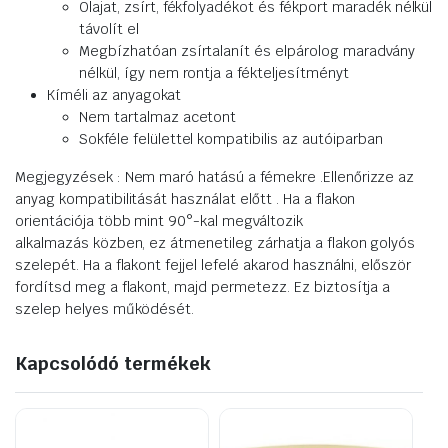
Olajat, zsírt, fékfolyadékot és fékport maradék nélkül
távolít el
Megbízhatóan zsírtalanít és elpárolog maradvány
nélkül, így nem rontja a fékteljesítményt
Kíméli az anyagokat
Nem tartalmaz acetont
Sokféle felülettel kompatibilis az autóiparban
Megjegyzések : Nem maró hatású a fémekre .Ellenőrizze az
anyag kompatibilitását használat előtt . Ha a flakon
orientációja több mint 90°-kal megváltozik
alkalmazás közben, ez átmenetileg zárhatja a flakon golyós
szelepét. Ha a flakont fejjel lefelé akarod használni, először
fordítsd meg a flakont, majd permetezz. Ez biztosítja a
szelep helyes működését.
Kapcsolódó termékek