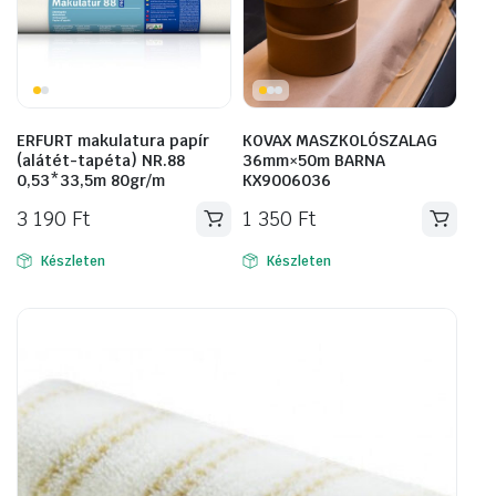
ERFURT makulatura papír
KOVAX MASZKOLÓSZALAG
(alátét-tapéta) NR.88
36mm×50m BARNA
0,53*33,5m 80gr/m
KX9006036
3 190
Ft
1 350
Ft
Készleten
Készleten