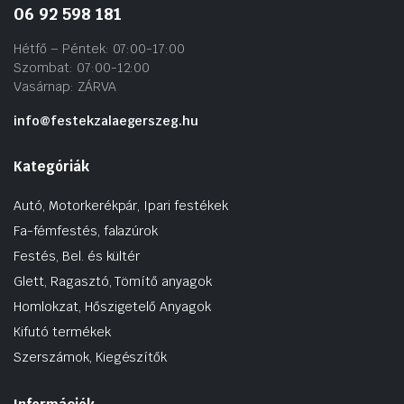
06 92 598 181
Hétfő – Péntek: 07:00-17:00
Szombat: 07:00-12:00
Vasárnap: ZÁRVA
info@festekzalaegerszeg.hu
Kategóriák
Autó, Motorkerékpár, Ipari festékek
Fa-fémfestés, falazúrok
Festés, Bel. és kültér
Glett, Ragasztó, Tömítő anyagok
Homlokzat, Hőszigetelő Anyagok
Kifutó termékek
Szerszámok, Kiegészítők