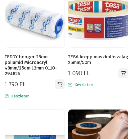
TEDDY henger 25cm
TESA krepp maszkolószalag
poliamid Microacryl
25mm/50m
48mm/25cm 12mm 0110-
1 090
Ft
294825
1 790
Ft
Készleten
Készleten