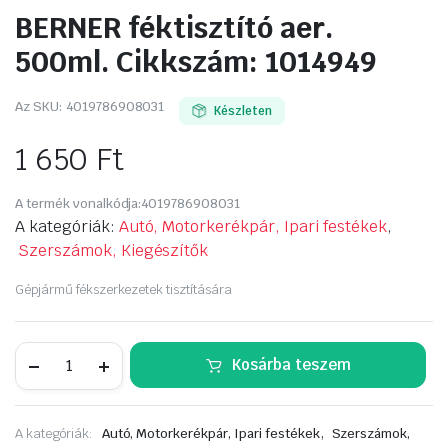
BERNER féktisztító aer.
500ml. Cikkszám: 1014949
Az SKU:
4019786908031
Készleten
1 650
Ft
A termék vonalkódja:
4019786908031
A kategóriák:
Autó, Motorkerékpár, Ipari festékek
,
Szerszámok, Kiegészítők
Gépjármű fékszerkezetek tisztítására
BERNER
Kosárba teszem
féktisztító
aer.
500ml.
Cikkszám:
,
A kategóriák:
Autó, Motorkerékpár, Ipari festékek
Szerszámok,
1014949