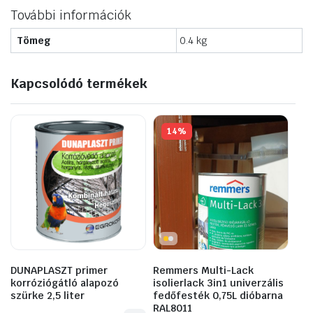
mennyiség
További információk
Tömeg
0.4 kg
Kapcsolódó termékek
14%
DUNAPLASZT primer
Remmers Multi-Lack
korróziógátló alapozó
isolierlack 3in1 univerzális
szürke 2,5 liter
fedőfesték 0,75L dióbarna
RAL8011