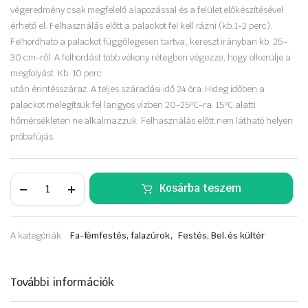
végeredmény csak megfelelő alapozással és a felület előkészítésével
érhető el. Felhasználás előtt a palackot fel kell rázni (kb.1-2 perc).
Felhordható a palackot függőlegesen tartva, kereszt irányban kb. 25-
30 cm-ről. A felhordást több vékony rétegben végezze, hogy elkerülje a
megfolyást. Kb. 10 perc
után érintésszáraz. A teljes száradási idő 24 óra. Hideg időben a
palackot melegítsük fel langyos vízben 20-25ºC-ra. 15ºC alatti
hőmérsékleten ne alkalmazzuk. Felhasználás előtt nem látható helyen
próbafújás
Prima
Kosárba teszem
Color
(régi
nevén:
VERY
,
A kategóriák:
Fa-fémfestés, falazúrok
Festés, Bel. és kültér
WELL)
akril
aer
RAL
További információk
8017
CSOKOLÁDÉBARNA
400ml