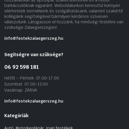
barkácsolóknak egyaránt. Weboldalunkon keresztül könnyen
elérhetőek termékeink és szolgáltatásaink, valamint szakértő
kollégáink segítségével bármilyen kérdésre szívesen
válaszolunk. Látogasson el hozzánk, ha minőségi festékre van
szüksége Zalaegerszegen!.
info@festekzalaegerszeg.hu
Segítségre van szüksége?
06 92 598 181
Hétfő – Péntek: 07:00-17:00
Szombat: 07:00-12:00
Vasárnap: ZÁRVA
info@festekzalaegerszeg.hu
Kategóriák
Autó, Motorkerékpár, Ipari festékek