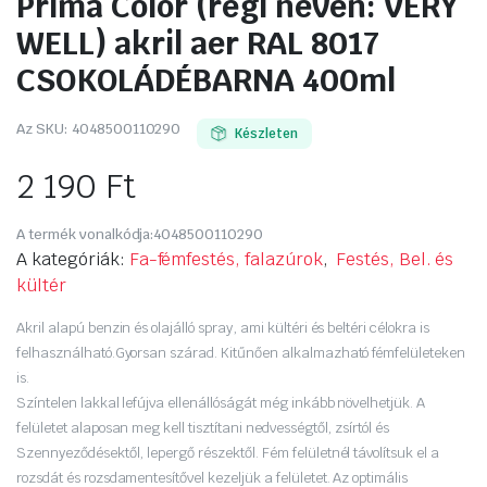
Prima Color (régi nevén: VERY
WELL) akril aer RAL 8017
CSOKOLÁDÉBARNA 400ml
Az SKU:
4048500110290
Készleten
2 190
Ft
A termék vonalkódja:
4048500110290
A kategóriák:
Fa-fémfestés, falazúrok
,
Festés, Bel. és
kültér
Akril alapú benzin és olajálló spray, ami kültéri és beltéri célokra is
felhasználható.Gyorsan szárad. Kitűnően alkalmazható fémfelületeken
is.
Színtelen lakkal lefújva ellenállóságát még inkább növelhetjük. A
felületet alaposan meg kell tisztítani nedvességtől, zsírtól és
Szennyeződésektől, lepergő részektől. Fém felületnél távolítsuk el a
rozsdát és rozsdamentesítővel kezeljük a felületet. Az optimális