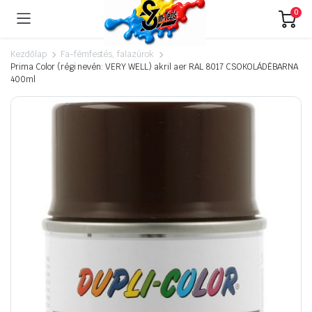
0
Kezdőlap
Fa-fémfestés, falazúrok
Prima Color (régi nevén: VERY WELL) akril aer RAL 8017 CSOKOLÁDÉBARNA
400ml