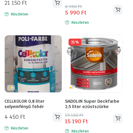
21 150
Ft
Original
Current
6 950
Ft
5 990
Ft
price
price
Készleten
was:
is:
Készleten
6
5
950 Ft.
990 Ft.
21%
CELLKOLOR 0,8 liter
SADOLIN Super Deckfarbe
selyemfényű fehér
2,5 liter ezüstszürke
Original
Current
19 150
Ft
4 450
Ft
15 190
Ft
price
price
was:
is:
Készleten
Készleten