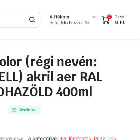
0 elem
A fiókom
0
0
Ft
Hello, Jelentkezzen Be
olor (régi nevén:
LL) akril aer RAL
OHAZÖLD 400ml
Készleten
A kategóriák:
Fa-fémfestés, falazúrok
8500518546