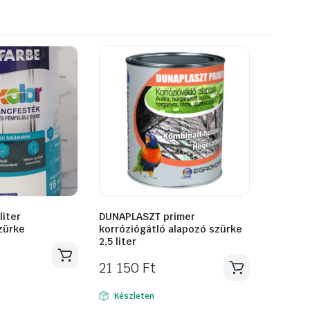
liter
DUNAPLASZT primer
zürke
korróziógátló alapozó szürke
2,5 liter
21 150
Ft
Készleten