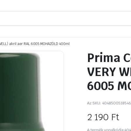
 WELL) akril aer RAL 6005 MOHAZÖLD 400ml
Prima C
VERY WE
6005 M
Az SKU:
4048500518546
2 190
Ft
A termék vonalkódja:
404