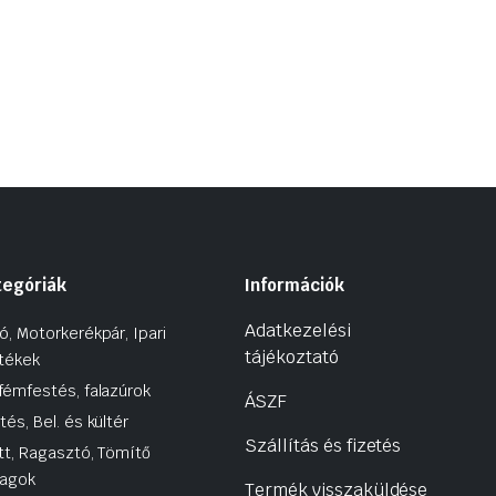
tegóriák
Információk
Adatkezelési
ó, Motorkerékpár, Ipari
tájékoztató
tékek
fémfestés, falazúrok
ÁSZF
tés, Bel. és kültér
Szállítás és fizetés
tt, Ragasztó, Tömítő
agok
Termék visszaküldése