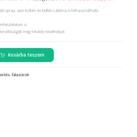
lló spray, ami kültéri és beltéri célokra is felhasználható.
mfelületeken is.
ellenállóságát még inkább növelhetjük.
Kosárba teszem
estés, falazúrok