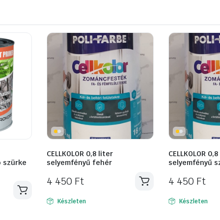
CELLKOLOR 0,8 liter
CELLKOLOR 0,8 
ó szürke
selyemfényű fehér
selyemfényű s
4 450
Ft
4 450
Ft
Készleten
Készleten