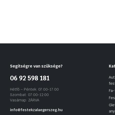
Segítségre van szüksége?
Ka
06 92 598 181
Aut
fes
Hétfő – Péntek: 07:00-17:00
Fa-
Szombat: 07:00-12:00
Fes
Vasárnap: ZÁRVA
Gle
info@festekzalaegerszeg.hu
any