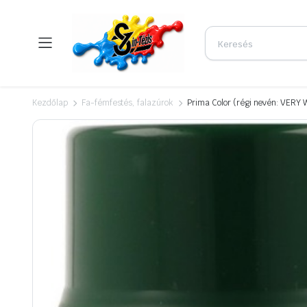
Kezdőlap
Fa-fémfestés, falazúrok
Prima Color (régi nevén: VERY