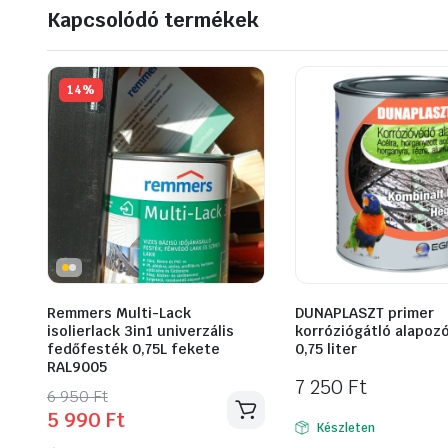
Kapcsolódó termékek
14%
Remmers Multi-Lack
DUNAPLASZT primer
isolierlack 3in1 univerzális
korróziógátló alapoz
fedőfesték 0,75L fekete
0,75 liter
RAL9005
7 250
Ft
Original
Current
6 950
Ft
5 990
Ft
price
price
Készleten