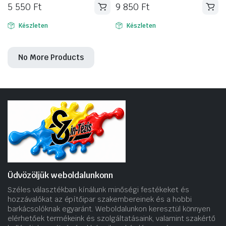
5 550
Ft
9 850
Ft
Készleten
Készleten
No More Products
Üdvözöljük weboldalunkonn
Széles választékban kínálunk minőségi festékeket és
hozzávalókat az építőipar szakembereinek és a hobbi
barkácsolóknak egyaránt. Weboldalunkon keresztül könnyen
elérhetőek termékeink és szolgáltatásaink, valamint szakértő