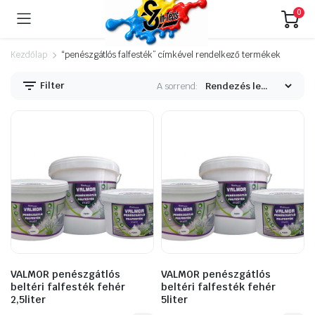
0
Kezdőlap
“penészgátlós falfesték” címkével rendelkező termékek
Filter
A sorrend:
VALMOR penészgátlós
VALMOR penészgátlós
beltéri falfesték fehér
beltéri falfesték fehér
2,5liter
5liter