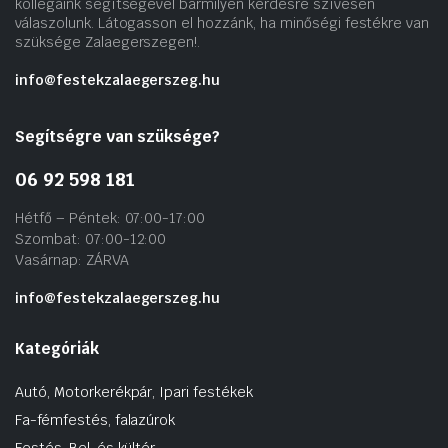
kollégáink segítségével bármilyen kérdésre szívesen
válaszolunk. Látogasson el hozzánk, ha minőségi festékre van
szüksége Zalaegerszegen!.
info@festekzalaegerszeg.hu
Segítségre van szüksége?
06 92 598 181
Hétfő – Péntek: 07:00-17:00
Szombat: 07:00-12:00
Vasárnap: ZÁRVA
info@festekzalaegerszeg.hu
Kategóriák
Autó, Motorkerékpár, Ipari festékek
Fa-fémfestés, falazúrok
Festés, Bel. és kültér