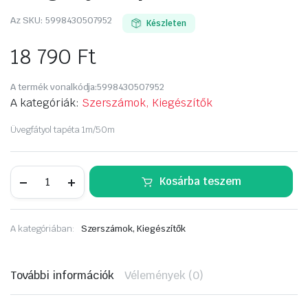
Az SKU:
5998430507952
Készleten
18 790
Ft
A termék vonalkódja:
5998430507952
A kategóriák:
Szerszámok, Kiegészítők
Üvegfátyol tapéta 1m/50m
Üvegfátyol
Kosárba teszem
tapéta
1m/50m
mennyiség
A kategóriában:
Szerszámok, Kiegészítők
További információk
Vélemények (0)