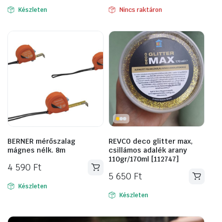
Készleten
Nincs raktáron
BERNER mérőszalag
REVCO deco glitter max,
mágnes nélk. 8m
csillámos adalék arany
110gr/170ml [112747]
4 590
Ft
5 650
Ft
Készleten
Készleten