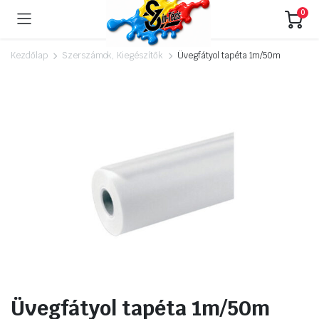
0
Kezdőlap
Szerszámok, Kiegészítők
Üvegfátyol tapéta 1m/50m
Üvegfátyol tapéta 1m/50m