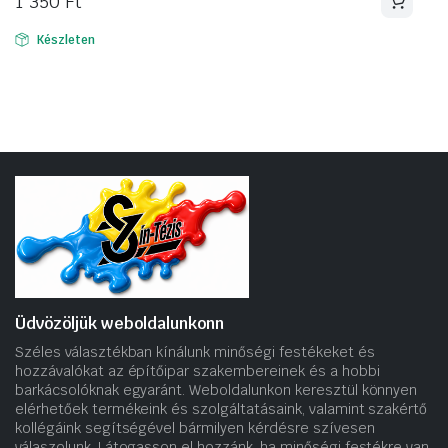
1 350
Ft
Készleten
Üdvözöljük weboldalunkonn
Széles választékban kínálunk minőségi festékeket és
hozzávalókat az építőipar szakembereinek és a hobbi
barkácsolóknak egyaránt. Weboldalunkon keresztül könnyen
elérhetőek termékeink és szolgáltatásaink, valamint szakértő
kollégáink segítségével bármilyen kérdésre szívesen
válaszolunk. Látogasson el hozzánk, ha minőségi festékre van