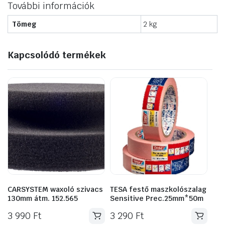
További információk
Tömeg
2 kg
Kapcsolódó termékek
CARSYSTEM waxoló szivacs
TESA festő maszkolószalag
130mm átm. 152.565
Sensitive Prec.25mm*50m
3 990
Ft
3 290
Ft