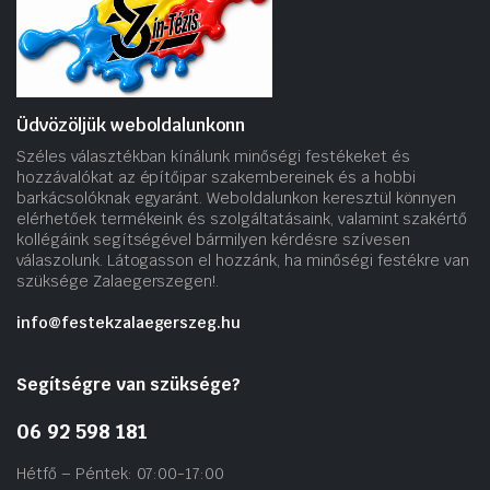
Üdvözöljük weboldalunkonn
Széles választékban kínálunk minőségi festékeket és
hozzávalókat az építőipar szakembereinek és a hobbi
barkácsolóknak egyaránt. Weboldalunkon keresztül könnyen
elérhetőek termékeink és szolgáltatásaink, valamint szakértő
kollégáink segítségével bármilyen kérdésre szívesen
válaszolunk. Látogasson el hozzánk, ha minőségi festékre van
szüksége Zalaegerszegen!.
info@festekzalaegerszeg.hu
Segítségre van szüksége?
06 92 598 181
Hétfő – Péntek: 07:00-17:00