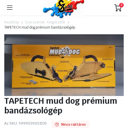
0
Kezdőlap
Szerszámok, Kiegészítők
TAPETECH mud dog prémium bandázsológép
TAPETECH mud dog prémium
bandázsológép
Az SKU:
5999039303235
Nincs raktáron