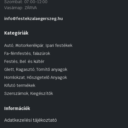
Szombat: 07:00-12:00
Vasárnap: ZÁRVA
info@festekzalaegerszeg.hu
Kategóriák
Autó, Motorkerékpár, Ipari festékek
Fa-fémfestés, falazúrok
Festés, Bel. és kültér
Glett, Ragasztó, Tömítő anyagok
Homlokzat, Hőszigetelő Anyagok
Kifutó termékek
Szerszámok, Kiegészítők
Információk
Adatkezelési tájékoztató