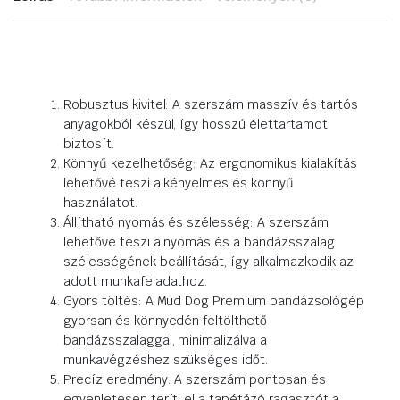
Robusztus kivitel: A szerszám masszív és tartós
anyagokból készül, így hosszú élettartamot
biztosít.
Könnyű kezelhetőség: Az ergonomikus kialakítás
lehetővé teszi a kényelmes és könnyű
használatot.
Állítható nyomás és szélesség: A szerszám
lehetővé teszi a nyomás és a bandázsszalag
szélességének beállítását, így alkalmazkodik az
adott munkafeladathoz.
Gyors töltés: A Mud Dog Premium bandázsológép
gyorsan és könnyedén feltölthető
bandázsszalaggal, minimalizálva a
munkavégzéshez szükséges időt.
Precíz eredmény: A szerszám pontosan és
egyenletesen teríti el a tapétázó ragasztót a