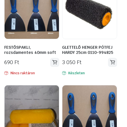
FESTŐSPAKLI,
GLETTELŐ HENGER PÓTFEJ
rozsdamentes 40mm soft
HARDY 25cm 0110-994825
690
Ft
3 050
Ft
Nincs raktáron
Készleten