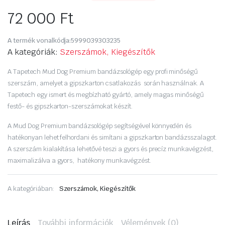
72 000
Ft
A termék vonalkódja:
5999039303235
A kategóriák:
Szerszámok, Kiegészítők
A Tapetech Mud Dog Premium bandázsológép egy profi minőségű
szerszám, amelyet a gipszkarton csatlakozás során használnak. A
Tapetech egy ismert és megbízható gyártó, amely magas minőségű
festő- és gipszkarton-szerszámokat készít.
A Mud Dog Premium bandázsológép segítségével könnyedén és
hatékonyan lehet felhordani és simítani a gipszkarton bandázsszalagot.
A szerszám kialakítása lehetővé teszi a gyors és precíz munkavégzést,
maximalizálva a gyors, hatékony munkavégzést.
A kategóriában:
Szerszámok, Kiegészítők
Leírás
További információk
Vélemények (0)