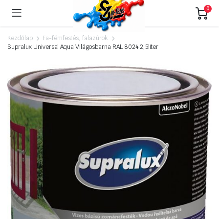
0
Kezdőlap
Fa-fémfestés, falazúrok
Supralux Universal Aqua Világosbarna RAL 8024 2,5liter