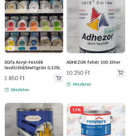
Düfa Acryl-Festék
ADHEZOR fehér 100 1liter
levélzöld/blattgrün 0,125L
10 250
Ft
1 850
Ft
Készleten
Készleten
13%