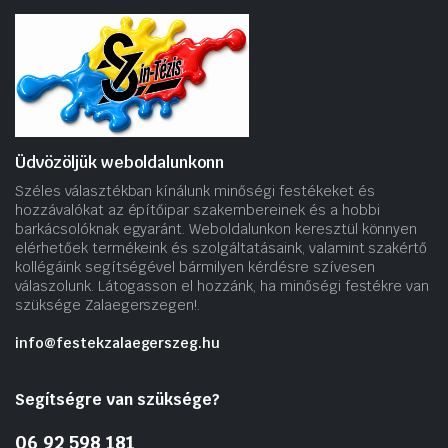
Üdvözöljük weboldalunkonn
Széles választékban kínálunk minőségi festékeket és
hozzávalókat az építőipar szakembereinek és a hobbi
barkácsolóknak egyaránt. Weboldalunkon keresztül könnyen
elérhetőek termékeink és szolgáltatásaink, valamint szakértő
kollégáink segítségével bármilyen kérdésre szívesen
válaszolunk. Látogasson el hozzánk, ha minőségi festékre van
szüksége Zalaegerszegen!.
info@festekzalaegerszeg.hu
Segítségre van szüksége?
06 92 598 181