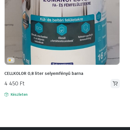
ki
CELLKOLOR 0,8 liter selyemfényű barna
4 450
Ft
Készleten