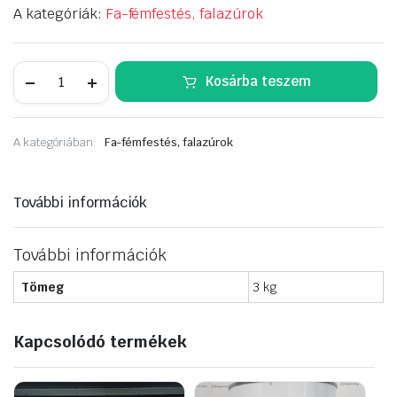
A kategóriák:
Fa-fémfestés, falazúrok
Supralux
Kosárba teszem
Universal
Aqua
Világosbarna
RAL
A kategóriában:
Fa-fémfestés, falazúrok
8024
2,5liter
mennyiség
További információk
További információk
Tömeg
3 kg
Kapcsolódó termékek