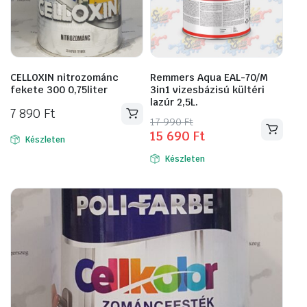
CELLOXIN nitrozománc
Remmers Aqua EAL-70/M
fekete 300 0,75liter
3in1 vizesbázisú kültéri
lazúr 2,5L.
7 890
Ft
Original
Current
17 990
Ft
15 690
Ft
Ennek
price
price
Készleten
a
was:
is:
Készleten
17
15
terméknek
990 Ft.
690 Ft.
több
variációja
van.
A
változatok
a
termékoldalon
választhatók