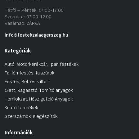
Hétfő – Péntek: 07:00-17:00
Szombat: 07:00-12:00
Vasárnap: ZÁRVA
info@festekzalaegerszeg.hu
Kategóriák
Autó, Motorkerékpár, Ipari festékek
Fa-fémfestés, falazúrok
Festés, Bel. és kültér
Glett, Ragasztó, Tömítő anyagok
Homlokzat, Hőszigetelő Anyagok
Kifutó termékek
Szerszámok, Kiegészítők
Információk