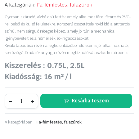
A kategóriák:
Fa-fémfestés, falazúrok
Gyorsan száradó, vízbázisú festék amely alkalmas fára, fémre és PVC-
re, belső és külső felületekre. Korszerű összetétele rövid idő alatt tartós
színű, nem sárguló réteget képez, amely jól tűri a mechanikai
igénybevételt és a hőmérséklet-ingadozásokat.
Kiváló tapadása révén a legkülönbözőbb felületen is jól alkalmazható,
korróziógátló adalékanyaga révén megbízható választás kültérben is.
Kiszerelés : 0.75L, 2.5L
Kiadósság: 16 m² / l
Supralux
Kosárba teszem
Universal
Aqua
0,75liter
Sárgászöld
A kategóriában:
Fa-fémfestés, falazúrok
mennyiség