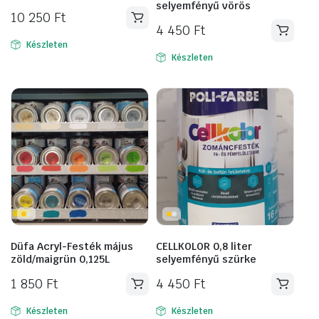
selyemfényű vörös
10 250
Ft
4 450
Ft
Készleten
Készleten
Düfa Acryl-Festék május
CELLKOLOR 0,8 liter
zöld/maigrün 0,125L
selyemfényű szürke
1 850
Ft
4 450
Ft
Készleten
Készleten