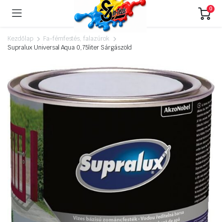
0
Kezdőlap
Fa-fémfestés, falazúrok
Supralux Universal Aqua 0,75liter Sárgászöld