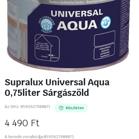
Supralux Universal Aqua
0,75liter Sárgászöld
Az SKU:
8590627988871
Készleten
4 490
Ft
A termék vonalkódja:
8590627988871