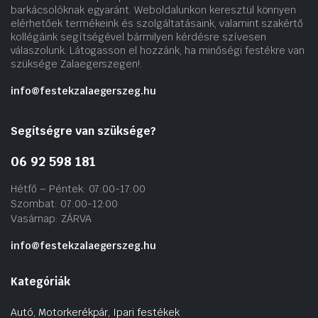
barkácsolóknak egyaránt. Weboldalunkon keresztül könnyen
elérhetőek termékeink és szolgáltatásaink, valamint szakértő
kollégáink segítségével bármilyen kérdésre szívesen
válaszolunk. Látogasson el hozzánk, ha minőségi festékre van
szüksége Zalaegerszegen!.
info@festekzalaegerszeg.hu
Segítségre van szüksége?
06 92 598 181
Hétfő – Péntek: 07:00-17:00
Szombat: 07:00-12:00
Vasárnap: ZÁRVA
info@festekzalaegerszeg.hu
Kategóriák
Autó, Motorkerékpár, Ipari festékek