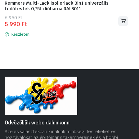
Remmers Multi-Lack isolierlack 3in1 univerzális
fedőfesték 0,75L dióbarna RAL8011
Original
Current
6 950
Ft
5 990
Ft
price
price
was:
is:
Készleten
6
5
950 Ft.
990 Ft.
Üdvözöljük weboldalunkonn
Széles választékban kínálunk minőségi festékeket és
hozzávalókat az építőipar szakembereinek és a hobbi