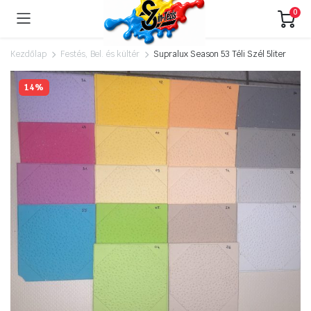
0
Kezdőlap
Festés, Bel. és kültér
Supralux Season 53 Téli Szél 5liter
14%