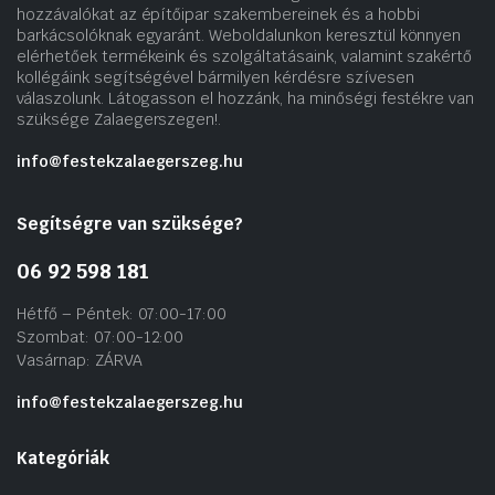
hozzávalókat az építőipar szakembereinek és a hobbi
barkácsolóknak egyaránt. Weboldalunkon keresztül könnyen
elérhetőek termékeink és szolgáltatásaink, valamint szakértő
kollégáink segítségével bármilyen kérdésre szívesen
válaszolunk. Látogasson el hozzánk, ha minőségi festékre van
szüksége Zalaegerszegen!.
info@festekzalaegerszeg.hu
Segítségre van szüksége?
06 92 598 181
Hétfő – Péntek: 07:00-17:00
Szombat: 07:00-12:00
Vasárnap: ZÁRVA
info@festekzalaegerszeg.hu
Kategóriák