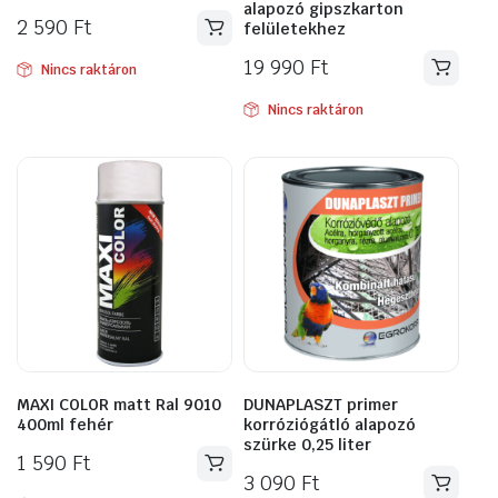
alapozó gipszkarton
2 590
Ft
felületekhez
19 990
Ft
Nincs raktáron
Nincs raktáron
MAXI COLOR matt Ral 9010
DUNAPLASZT primer
400ml fehér
korróziógátló alapozó
szürke 0,25 liter
1 590
Ft
3 090
Ft