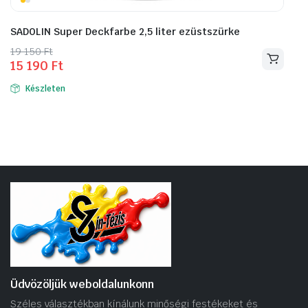
SADOLIN Super Deckfarbe 2,5 liter ezüstszürke
Original
Current
19 150
Ft
15 190
Ft
price
price
was:
is:
Készleten
19
15
150 Ft.
190 Ft.
Üdvözöljük weboldalunkonn
Széles választékban kínálunk minőségi festékeket és