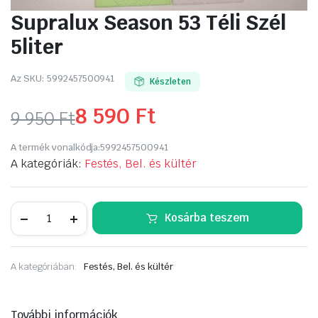
Supralux Season 53 Téli Szél
5liter
Az SKU:
5992457500941
Készleten
8 590
Ft
9 950
Ft
Original
Current
A termék vonalkódja:
5992457500941
price
price
A kategóriák:
Festés, Bel. és kültér
was:
is:
Supralux
Kosárba teszem
9
8
Season
53
Téli
950 Ft.
590 Ft.
Szél
A kategóriában:
Festés, Bel. és kültér
5liter
mennyiség
További információk