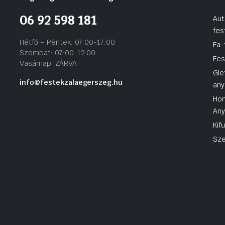
06 92 598 181
Aut
fes
Hétfő – Péntek: 07:00-17:00
Fa-
Szombat: 07:00-12:00
Fes
Vasárnap: ZÁRVA
Gle
info@festekzalaegerszeg.hu
any
Hom
An
Kif
Sze