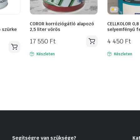
COROR korróziógátló alapozó
CELLKOLOR 0,8 
ó szürke
2,5 liter vörös
selyemfényű f
17 550
Ft
4 450
Ft
Készleten
Készleten
Segítségre van szüksége?
Ka