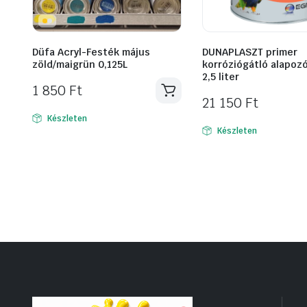
Düfa Acryl-Festék május
DUNAPLASZT primer
zöld/maigrün 0,125L
korróziógátló alapoz
2,5 liter
1 850
Ft
21 150
Ft
Készleten
Készleten