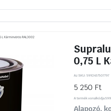
5 L Kárminvörös RAL3002
Supralu
0,75 L 
Az SKU:
5992457507797
5 250
Ft
A termék vonalkódja:
599
Alapozó, k