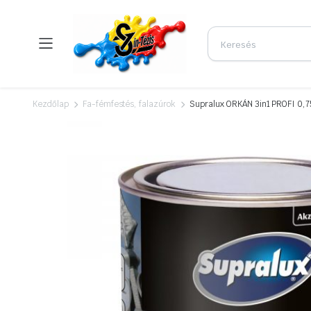
Kezdőlap
Fa-fémfestés, falazúrok
Supralux ORKÁN 3in1 PROFI 0,7