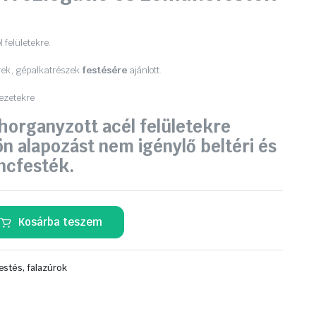
 felületekre.
rek, gépalkatrészek
festésére
ajánlott.
kezetekre
 horganyzott acél felületekre
ön alapozást nem igénylő beltéri és
ncfesték.
Kosárba teszem
estés, falazúrok