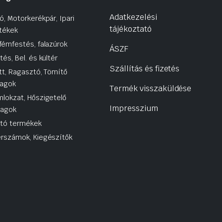
Adatkezelési
ó, Motorkerékpár, Ipari
tájékoztató
tékek
fémfestés, falazúrok
ÁSZF
tés, Bel. és kültér
Szállítás és fizetés
tt, Ragasztó, Tömítő
agok
Termék visszaküldése
lokzat, Hőszigetelő
Impresszium
yagok
utó termékek
rszámok, Kiegészítők