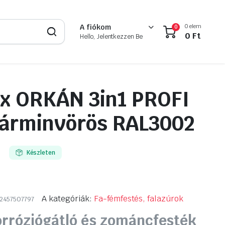
0 elem
A fiókom
0
0
Ft
Hello, Jelentkezzen Be
x ORKÁN 3in1 PROFI
Kárminvörös RAL3002
Készleten
A kategóriák:
Fa-fémfestés, falazúrok
2457507797
orróziógátló és zománcfesték