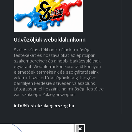
Üdvözöljük weboldalunkonn
Széles választékban kínálunk minőségi
festékeket és hozzávalókat az építőipar
szakembereinek és a hobbi barkácsolóknak
egyaránt. Weboldalunkon keresztül könnyen
elérhetőek termékeink és szolgáltatásaink,
valamint szakértő kollégáink segítségével
bármilyen kérdésre szívesen válaszolunk.
Látogasson el hozzánk, ha minőségi festékre
van szüksége Zalaegerszegen!.
info@festekzalaegerszeg.hu