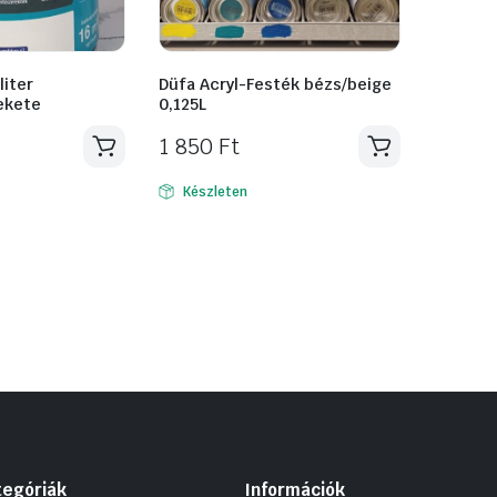
liter
Düfa Acryl-Festék bézs/beige
ekete
0,125L
1 850
Ft
Készleten
tegóriák
Információk