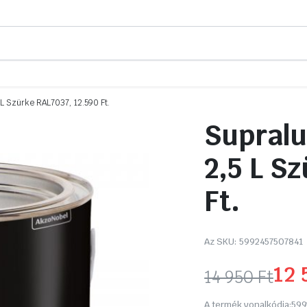
L Szürke RAL7037, 12.590 Ft.
Supralu
2,5 L S
Ft.
Az SKU:
5992457507841
12
14 950
Ft
Original
Current
A termék vonalkódja:
599