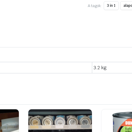
Szürke
RAL7037,
A tagok:
3 in 1
alap
12.590
Ft.
mennyiség
3.2 kg