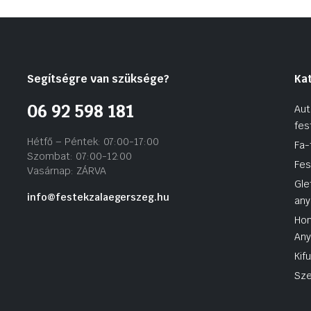
Segítségre van szüksége?
Ka
06 92 598 181
Aut
fes
Hétfő – Péntek: 07:00-17:00
Fa-
Szombat: 07:00-12:00
Fes
Vasárnap: ZÁRVA
Gle
info@festekzalaegerszeg.hu
any
Hom
An
Kif
Sze