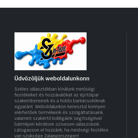
Üdvözöljük weboldalunkonn
Széles választékban kínálunk minőségi
festékeket és hozzávalókat az építőipar
szakembereinek és a hobbi barkácsolóknak
egyaránt. Weboldalunkon keresztül könnyen
elérhetőek termékeink és szolgáltatásaink,
valamint szakértő kollégáink segítségével
bármilyen kérdésre szívesen válaszolunk.
Látogasson el hozzánk, ha minőségi festékre
van szüksége Zalaegerszegen!.