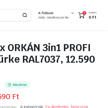
0 elem
A fiókom
0
0
Ft
Hello, Jelentkezzen Be
x ORKÁN 3in1 PROFI
zürke RAL7037, 12.590
Készleten
 590
Ft
A kategóriák:
Fa-fémfestés, falazúrok
2457507841