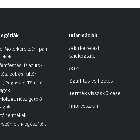
tegóriák
Információk
Adatkezelési
ó, Motorkerékpár, Ipari
tájékoztató
tékek
fémfestés, falazúrok
ÁSZF
tés, Bel. és kültér
Szállítás és fizetés
tt, Ragasztó, Tömítő
agok
Termék visszaküldése
lokzat, Hőszigetelő
Impresszium
yagok
utó termékek
rszámok, Kiegészítők