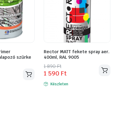
rimer
Rector MATT fekete spray aer.
alapozó szürke
400ml, RAL 9005
Original
Current
1 890
Ft
1 590
Ft
price
price
was:
is:
Készleten
1
1
890 Ft.
590 Ft.