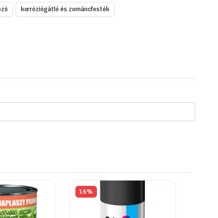
ozó
korróziógátló és zománcfesték
16%