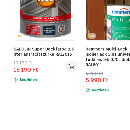
SADOLIN Super Deckfarbe 2,5
Remmers Multi-Lack
liter antracitszürke RAL7016
isolierlack 3in1 unive
fedőfesték 0,75L dió
Original
Current
19 150
Ft
RAL8011
15 190
Ft
price
price
Original
Current
6 950
Ft
was:
is:
5 990
Ft
Készleten
price
price
19
15
was:
is:
Készleten
150 Ft.
190 Ft.
6
5
950 Ft.
990 Ft.