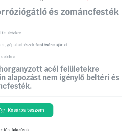
orróziógátló és zománcfesték
 felületekre.
rek, gépalkatrészek
festésére
ajánlott.
kezetekre
 horganyzott acél felületekre
ön alapozást nem igénylő beltéri és
ncfesték.
Kosárba teszem
estés, falazúrok