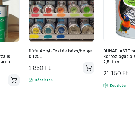
Düfa Acryl-Festék bézs/beige
DUNAPLASZT p
rzális
0,125L
korróziógátló 
barna
2,5 liter
1 850
Ft
21 150
Ft
Készleten
Készleten