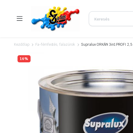
Kezdőlap
Fa-fémfestés, falazúrok
Supralux ORKÁN 3in1 PROFI 2,5 
16%