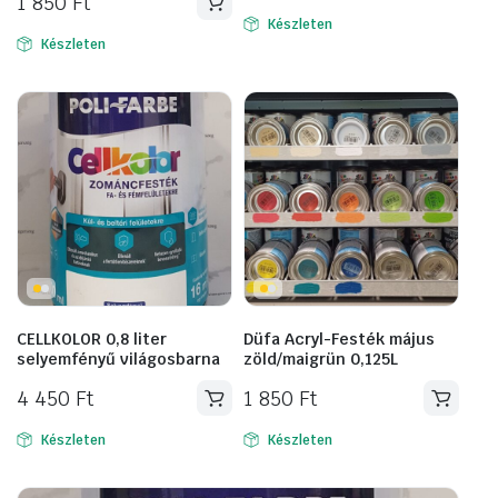
1 850
Ft
Készleten
Készleten
CELLKOLOR 0,8 liter
Düfa Acryl-Festék május
selyemfényű világosbarna
zöld/maigrün 0,125L
4 450
Ft
1 850
Ft
Készleten
Készleten