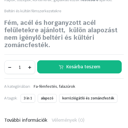
Beltéri és kültéri fémszerkezetekre
Fém, acél és horganyzott acél
felületekre ajánlott, külön alapozást
nem igénylő beltéri és kültéri
zománcfesték.
Supralux
Kosárba teszem
ORKÁN
3in1
PROFI
2,5
A kategóriában:
Fa-fémfestés, falazúrok
L
Alumínium,
12.590
A tagok:
3 in 1
alapozó
korróziógátló és zománcfesték
Ft.
mennyiség
További információk
Vélemények (0)