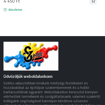
4 450
Ft
Készleten
Üdvözöljük weboldalunkonn
Széles választékban kínálunk minőségi festékeket és
hozzávalókat az építőipar szakembereinek és a hobbi
barkácsolóknak egyaránt. Weboldalunkon keresztül könnyen
elérhetőek termékeink és szolgáltatásaink, valamint szakértő
kollégáink segítségével bármilyen kérdésre szívesen