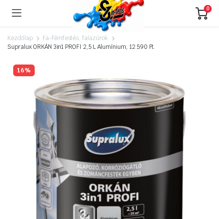
0
Kezdőlap
Fa-fémfestés, falazúrok
Supralux ORKÁN 3in1 PROFI 2,5 L Alumínium, 12.590 Ft.
16%