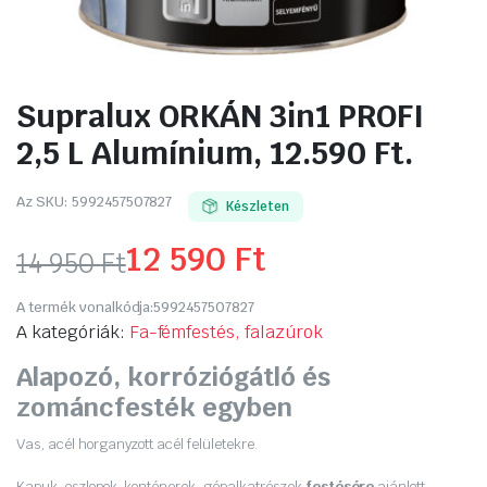
Supralux ORKÁN 3in1 PROFI
2,5 L Alumínium, 12.590 Ft.
Az SKU:
5992457507827
Készleten
12 590
Ft
14 950
Ft
Original
Current
A termék vonalkódja:
5992457507827
price
price
A kategóriák:
Fa-fémfestés, falazúrok
Alapozó, korróziógátló és
was:
is:
zománcfesték egyben
14
12
Vas, acél horganyzott acél felületekre.
950 Ft.
590 Ft.
Kapuk, oszlopok, konténerek, gépalkatrészek
festésére
ajánlott.