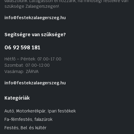
válaszolunk. Látogasson el hozzánk, ha minőségi festékre van
szüksége Zalaegerszegen!.
info@festekzalaegerszeg.hu
Segítségre van szüksége?
06 92 598 181
Hétfő – Péntek: 07:00-17:00
Szombat: 07:00-12:00
Vasárnap: ZÁRVA
info@festekzalaegerszeg.hu
Kategóriák
Autó, Motorkerékpár, Ipari festékek
Fa-fémfestés, falazúrok
Festés, Bel. és kültér