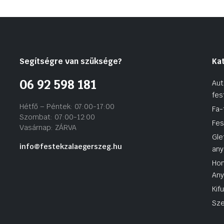
Segítségre van szüksége?
Ka
06 92 598 181
Aut
fes
Hétfő – Péntek: 07:00-17:00
Fa-
Szombat: 07:00-12:00
Fes
Vasárnap: ZÁRVA
Gle
info@festekzalaegerszeg.hu
any
Hom
An
Kif
Sze