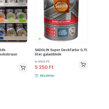
ték
SADOLIN Super Deckfarbe 0,75
hokobraun
liter galambkék
Original
Current
6 450
Ft
5 250
Ft
price
price
was:
is:
Készleten
6
5
450 Ft.
250 Ft.