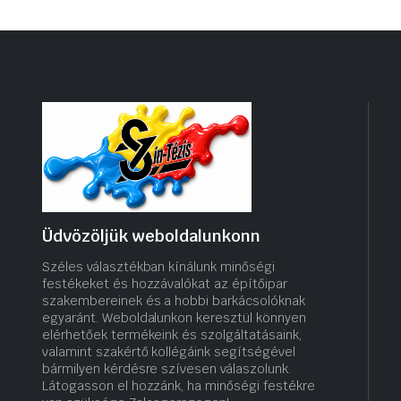
Üdvözöljük weboldalunkonn
Széles választékban kínálunk minőségi
festékeket és hozzávalókat az építőipar
szakembereinek és a hobbi barkácsolóknak
egyaránt. Weboldalunkon keresztül könnyen
elérhetőek termékeink és szolgáltatásaink,
valamint szakértő kollégáink segítségével
bármilyen kérdésre szívesen válaszolunk.
Látogasson el hozzánk, ha minőségi festékre