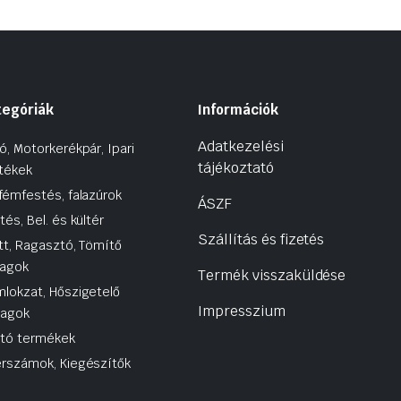
tegóriák
Információk
Adatkezelési
ó, Motorkerékpár, Ipari
tájékoztató
tékek
fémfestés, falazúrok
ÁSZF
tés, Bel. és kültér
Szállítás és fizetés
tt, Ragasztó, Tömítő
agok
Termék visszaküldése
lokzat, Hőszigetelő
Impresszium
yagok
utó termékek
rszámok, Kiegészítők