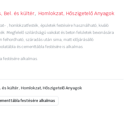
, Bel. és kültér
,
Homlokzat, Hőszigetelő Anyagok
- , homlokzatfesték, épületek festésére használható, kiváló
ték. Megfelelő szilárdságú vakolat és beton felületek bevonására
 felhordható, száradás után sima, matt időjárásálló
olatábla és cementtábla festésére is alkalmas.
a festésére alkalmas.
,
. és kültér
Homlokzat, Hőszigetelő Anyagok
cementtábla festésére alkalmas