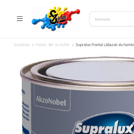
Kezdőlap
Festés, Bel. és kültér
Supralux Frontal Lábazat-és homlok