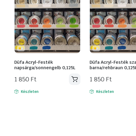
Düfa Acryl-Festék
Düfa Acryl-Festék sz
napsárga/sonnengelb 0,125L
barna/rehbraun 0,125
1 850
Ft
1 850
Ft
Készleten
Készleten