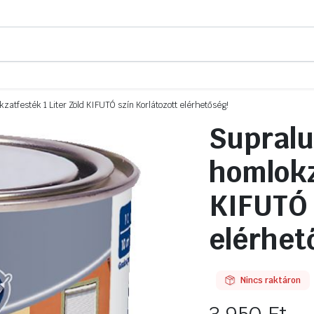
zatfesték 1 Liter Zöld KIFUTÓ szín Korlátozott elérhetőség!
Supralu
homlokz
KIFUTÓ 
elérhet
Nincs raktáron