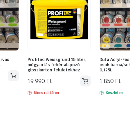
arvas
Profitec Weissgrund 15 liter,
Düfa Acryl-Fes
L
műgyantás fehér alapozó
csokibarna/sc
gipszkarton felületekhez
0,125L
19 990
Ft
1 850
Ft
Nincs raktáron
Készleten