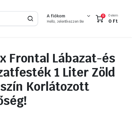
0 elem
A fiókom
0
0
Ft
Hello, Jelentkezzen Be
x Frontal Lábazat-és
atfesték 1 Liter Zöld
szín Korlátozott
őség!