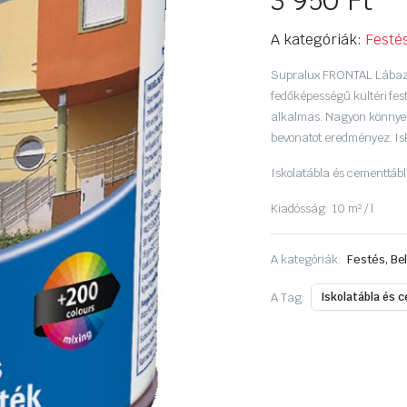
3 950
Ft
A kategóriák:
Festés
Supralux FRONTAL Lábazat
fedőképességű kültéri fes
alkalmas. Nagyon könnyen
bevonatot eredményez. Isk
Iskolatábla és cementtábl
Kiadósság: 10 m² / l
A kategóriák:
Festés, Bel
A Tag:
Iskolatábla és 