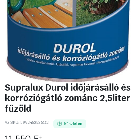
Supralux Durol időjárásálló és
korróziógátló zománc 2,5liter
fűzöld
Az SKU:
5992452536112
Készleten
11 550
Ft