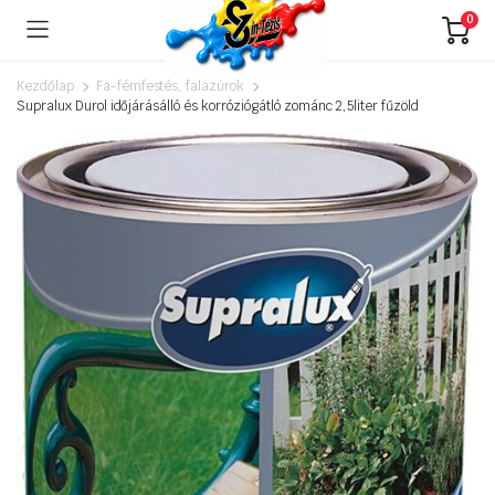
0
Kezdőlap
Fa-fémfestés, falazúrok
Supralux Durol időjárásálló és korróziógátló zománc 2,5liter fűzöld