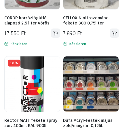
COROR korróziógátló
CELLOXIN nitrozománc
alapozó 2,5 liter vörös
fekete 300 0,75liter
17 550
Ft
7 890
Ft
Készleten
Készleten
16%
Rector MATT fekete spray
Düfa Acryl-Festék május
aer. 400ml, RAL 9005
zöld/maigrün 0,125L