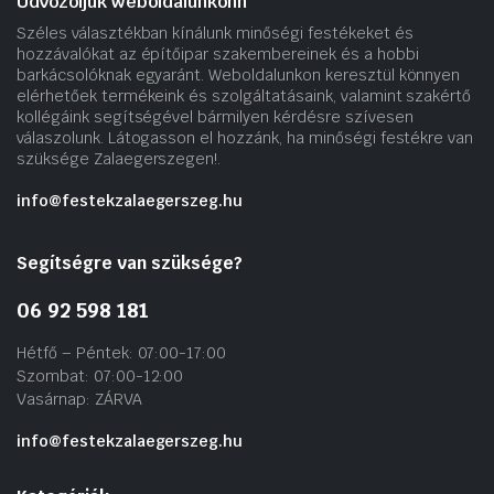
Üdvözöljük weboldalunkonn
Széles választékban kínálunk minőségi festékeket és
hozzávalókat az építőipar szakembereinek és a hobbi
barkácsolóknak egyaránt. Weboldalunkon keresztül könnyen
elérhetőek termékeink és szolgáltatásaink, valamint szakértő
kollégáink segítségével bármilyen kérdésre szívesen
válaszolunk. Látogasson el hozzánk, ha minőségi festékre van
szüksége Zalaegerszegen!.
info@festekzalaegerszeg.hu
Segítségre van szüksége?
06 92 598 181
Hétfő – Péntek: 07:00-17:00
Szombat: 07:00-12:00
Vasárnap: ZÁRVA
info@festekzalaegerszeg.hu