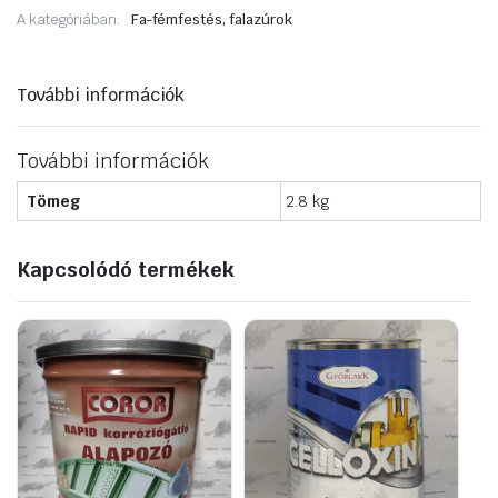
korróziógátló
A kategóriában:
Fa-fémfestés, falazúrok
zománc
2,5liter
fűzöld
mennyiség
További információk
További információk
Tömeg
2.8 kg
Kapcsolódó termékek