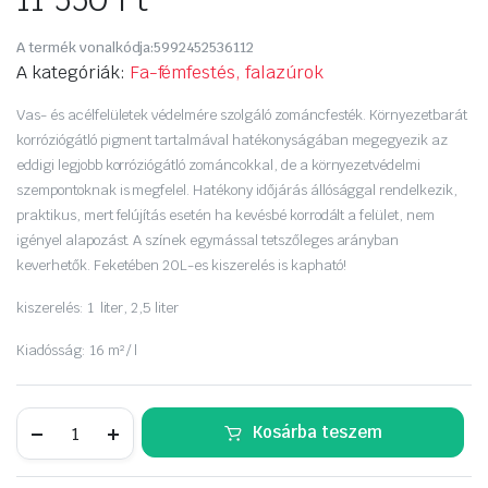
A termék vonalkódja:
5992452536112
A kategóriák:
Fa-fémfestés, falazúrok
Vas- és acélfelületek védelmére szolgáló zománcfesték. Környezetbarát
korróziógátló pigment tartalmával hatékonyságában megegyezik az
eddigi legjobb korróziógátló zománcokkal, de a környezetvédelmi
szempontoknak is megfelel. Hatékony időjárás állósággal rendelkezik,
praktikus, mert felújítás esetén ha kevésbé korrodált a felület, nem
igényel alapozást. A színek egymással tetszőleges arányban
keverhetők. Feketében 20L-es kiszerelés is kapható!
kiszerelés: 1 liter, 2,5 liter
Kiadósság: 16 m² / l
Supralux
Kosárba teszem
Durol
időjárásálló
és