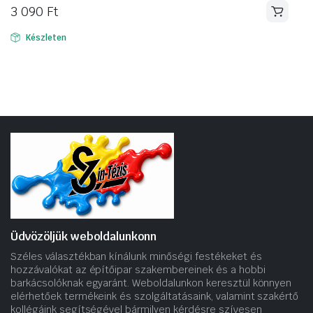
3 090
Ft
Készleten
Üdvözöljük weboldalunkonn
Széles választékban kínálunk minőségi festékeket és
hozzávalókat az építőipar szakembereinek és a hobbi
barkácsolóknak egyaránt. Weboldalunkon keresztül könnyen
elérhetőek termékeink és szolgáltatásaink, valamint szakértő
kollégáink segítségével bármilyen kérdésre szívesen