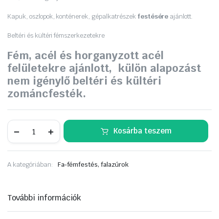
Kapuk, oszlopok, konténerek, gépalkatrészek
festésére
ajánlott.
Beltéri és kültéri fémszerkezetekre
Fém, acél és horganyzott acél
felületekre ajánlott, külön alapozást
nem igénylő beltéri és kültéri
zománcfesték.
Supralux
Kosárba teszem
ORKÁN
3in1
PROFI
0,75
A kategóriában:
Fa-fémfestés, falazúrok
L
csokoládébarna
RAL8017
mennyiség
További információk