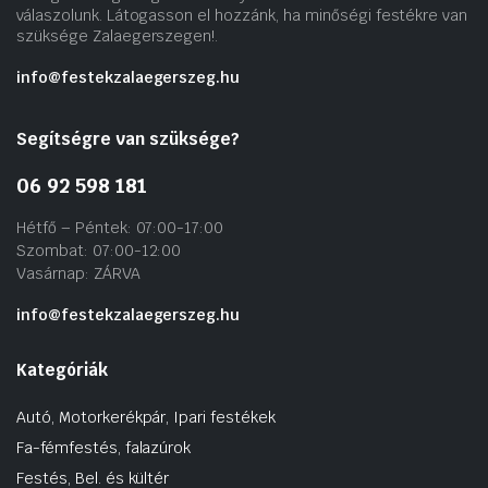
válaszolunk. Látogasson el hozzánk, ha minőségi festékre van
szüksége Zalaegerszegen!.
info@festekzalaegerszeg.hu
Segítségre van szüksége?
06 92 598 181
Hétfő – Péntek: 07:00-17:00
Szombat: 07:00-12:00
Vasárnap: ZÁRVA
info@festekzalaegerszeg.hu
Kategóriák
Autó, Motorkerékpár, Ipari festékek
Fa-fémfestés, falazúrok
Festés, Bel. és kültér