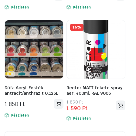
Készleten
Készleten
16%
Düfa Acryl-Festék
Rector MATT fekete spray
antracit/anthrazit 0,125L
aer. 400ml, RAL 9005
Original
Current
1 890
Ft
1 850
Ft
1 590
Ft
price
price
was:
is:
Készleten
Készleten
1
1
890 Ft.
590 Ft.