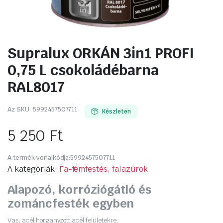
Supralux ORKÁN 3in1 PROFI
0,75 L csokoládébarna
RAL8017
Az SKU:
5992457507711
Készleten
5 250
Ft
A termék vonalkódja:
5992457507711
A kategóriák:
Fa-fémfestés, falazúrok
Alapozó, korróziógátló és
zománcfesték egyben
Vas, acél horganyzott acél felületekre.