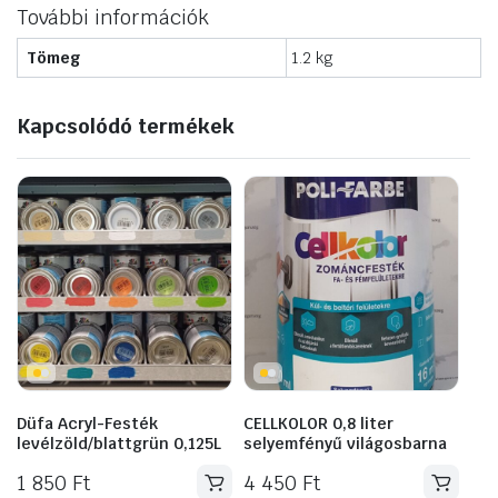
További információk
Tömeg
1.2 kg
Kapcsolódó termékek
Düfa Acryl-Festék
CELLKOLOR 0,8 liter
levélzöld/blattgrün 0,125L
selyemfényű világosbarna
1 850
Ft
4 450
Ft