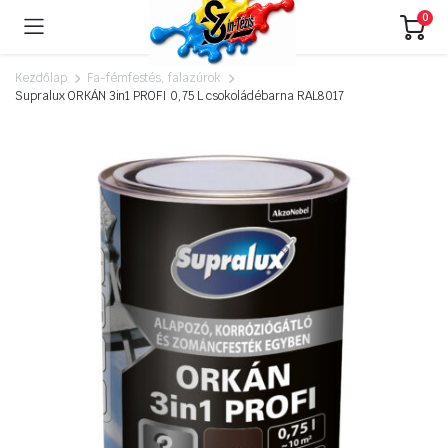
0
Kezdőlap
Fa-fémfestés, falazúrok
Supralux ORKÁN 3in1 PROFI 0,75 L csokoládébarna RAL8017