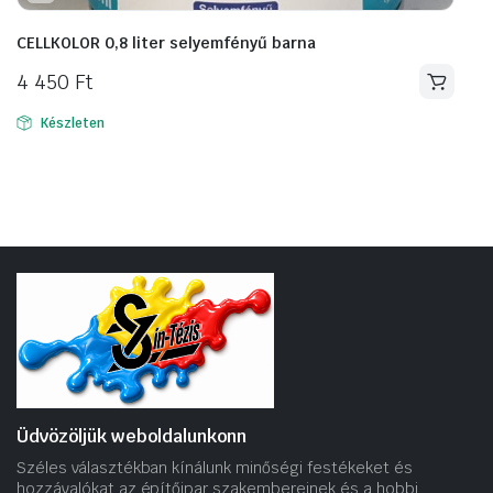
CELLKOLOR 0,8 liter selyemfényű barna
4 450
Ft
Készleten
Üdvözöljük weboldalunkonn
Széles választékban kínálunk minőségi festékeket és
hozzávalókat az építőipar szakembereinek és a hobbi