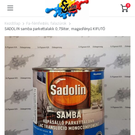
0
Kezdőlap
Fa-fémfestés, falazúrok
SADOLIN samba parkettalakk 0,75liter, magasfényű KIFUTÓ