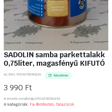
SADOLIN samba parkettalakk
0,75liter, magasfényű KIFUTÓ
Az SKU:
5904078084236
Készleten
3 990
Ft
A termék vonalkódja:
5904078084236
A kategóriák:
Fa-fémfestés, falazúrok