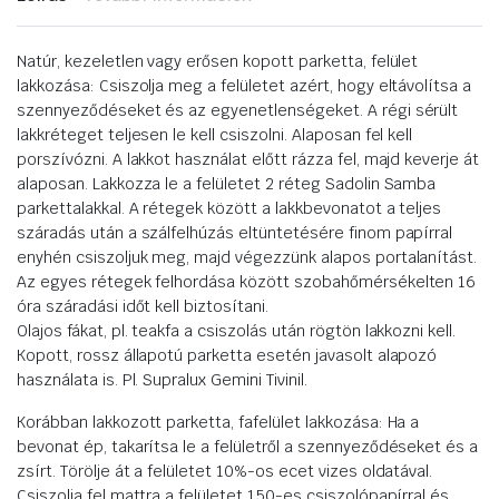
Natúr, kezeletlen vagy erősen kopott parketta, felület
lakkozása: Csiszolja meg a felületet azért, hogy eltávolítsa a
szennyeződéseket és az egyenetlenségeket. A régi sérült
lakkréteget teljesen le kell csiszolni. Alaposan fel kell
porszívózni. A lakkot használat előtt rázza fel, majd keverje át
alaposan. Lakkozza le a felületet 2 réteg Sadolin Samba
parkettalakkal. A rétegek között a lakkbevonatot a teljes
száradás után a szálfelhúzás eltüntetésére finom papírral
enyhén csiszoljuk meg, majd végezzünk alapos portalanítást.
Az egyes rétegek felhordása között szobahőmérsékelten 16
óra száradási időt kell biztosítani.
Olajos fákat, pl. teakfa a csiszolás után rögtön lakkozni kell.
Kopott, rossz állapotú parketta esetén javasolt alapozó
használata is. Pl. Supralux Gemini Tivinil.
Korábban lakkozott parketta, fafelület lakkozása: Ha a
bevonat ép, takarítsa le a felületről a szennyeződéseket és a
zsírt. Törölje át a felületet 10%-os ecet vizes oldatával.
Csiszolja fel mattra a felületet 150-es csiszolópapírral és