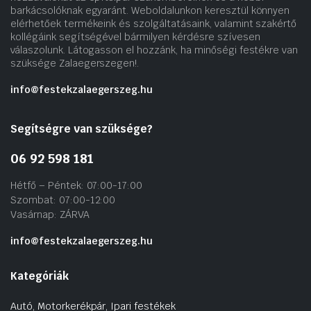
barkácsolóknak egyaránt. Weboldalunkon keresztül könnyen
elérhetőek termékeink és szolgáltatásaink, valamint szakértő
kollégáink segítségével bármilyen kérdésre szívesen
válaszolunk. Látogasson el hozzánk, ha minőségi festékre van
szüksége Zalaegerszegen!.
info@festekzalaegerszeg.hu
Segítségre van szüksége?
06 92 598 181
Hétfő – Péntek: 07:00-17:00
Szombat: 07:00-12:00
Vasárnap: ZÁRVA
info@festekzalaegerszeg.hu
Kategóriák
Autó, Motorkerékpár, Ipari festékek