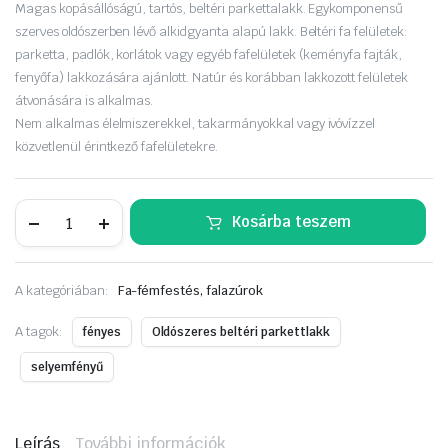
Magas kopásállóságú, tartós, beltéri parkettalakk. Egykomponensű
szerves oldószerben lévő alkidgyanta alapú lakk. Beltéri fa felületek:
parketta, padlók, korlátok vagy egyéb fafelületek (keményfa fajták,
fenyőfa) lakkozására ajánlott. Natúr és korábban lakkozott felületek
átvonására is alkalmas.
Nem alkalmas élelmiszerekkel, takarmányokkal vagy ivóvízzel
közvetlenül érintkező fafelületekre.
SADOLIN
Kosárba teszem
samba
parkettalakk
0,75liter,
magasfényű
A kategóriában:
Fa-fémfestés, falazúrok
KIFUTÓ
mennyiség
A tagok:
fényes
Oldószeres beltéri parkettlakk
selyemfényű
Leírás
További információk