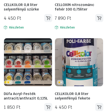
CELLKOLOR 0,8 liter
CELLOXIN nitrozománc
selyemfényű szürke
fehér 100 0,75liter
4 450
Ft
7 890
Ft
Készleten
Készleten
Düfa Acryl-Festék
CELLKOLOR 0,8 liter
antracit/anthrazit 0,125L
selyemfényű fekete
1 850
Ft
4 450
Ft