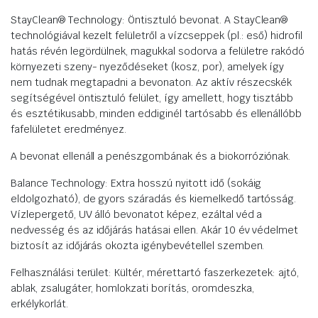
StayClean® Technology: Öntisztuló bevonat. A StayClean®
technológiával kezelt felületről a vízcseppek (pl.: eső) hidrofil
hatás révén legördülnek, magukkal sodorva a felületre rakódó
környezeti szeny- nyeződéseket (kosz, por), amelyek így
nem tudnak megtapadni a bevonaton. Az aktív részecskék
segítségével öntisztuló felület, így amellett, hogy tisztább
és esztétikusabb, minden eddiginél tartósabb és ellenállóbb
fafelületet eredményez.
A bevonat ellenáll a penészgombának és a biokorróziónak.
Balance Technology: Extra hosszú nyitott idő (sokáig
eldolgozható), de gyors száradás és kiemelkedő tartósság.
Vízlepergető, UV álló bevonatot képez, ezáltal véd a
nedvesség és az időjárás hatásai ellen. Akár 10 év védelmet
biztosít az időjárás okozta igénybevétellel szemben.
Felhasználási terület: Kültér, mérettartó faszerkezetek: ajtó,
ablak, zsalugáter, homlokzati borítás, oromdeszka,
erkélykorlát.