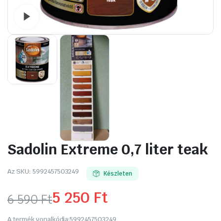
Watch video
Sadolin Extreme 0,7 liter teak
Az SKU:
5992457503249
Készleten
5 250
Ft
6 590
Ft
Original
Current
A termék vonalkódja:
5992457503249