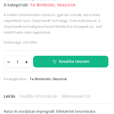
price
price
A kategóriák:
Fa-fémfestés, falazúrok
was:
is:
A Sadolin Extreme kültéri vízbázisú, gyorsan száradó, extra tartós
selyemfényű lazúr. StayClean® Technology: Öntisztuló bevonat. A
6
5
StayClean® technológiával kezelt felületkről a vízcseppek (pl.: eső)
hidrofil hatás révén legördülnek.
590 Ft.
250 Ft.
Kiadóssága: 13m2/liter
Sadolin
Kosárba teszem
Extreme
0,7
liter
teak
A kategóriában:
Fa-fémfestés, falazúrok
mennyiség
Leírás
További információk
Vélemények (0)
Natúr és korábban impregnált fafelületek bevonására.