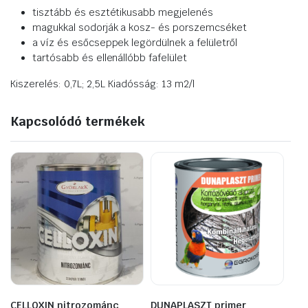
tisztább és esztétikusabb megjelenés
magukkal sodorják a kosz- és porszemcséket
a víz és esőcseppek legördülnek a felületről
tartósabb és ellenállóbb fafelület
Kiszerelés: 0,7L; 2,5L Kiadósság: 13 m2/l
Kapcsolódó termékek
CELLOXIN nitrozománc
DUNAPLASZT primer