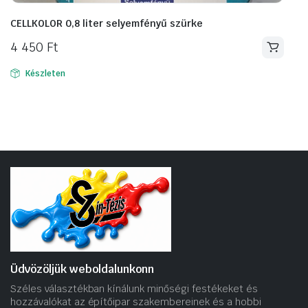
CELLKOLOR 0,8 liter selyemfényű szürke
4 450
Ft
Készleten
Üdvözöljük weboldalunkonn
Széles választékban kínálunk minőségi festékeket és
hozzávalókat az építőipar szakembereinek és a hobbi