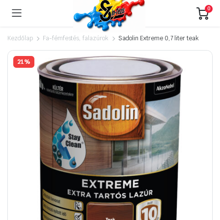
0
Kezdőlap
Fa-fémfestés, falazúrok
Sadolin Extreme 0,7 liter teak
21%