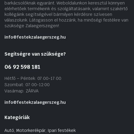
barkácsolóknak egyaránt. Weboldalunkon keresztül könnyen
elérhetőek termékeink és szolgáltatásaink, valamint szakértő
kollégáink segítségével bármilyen kérdésre szívesen
válaszolunk. Látogasson el hozzánk, ha minőségi festékre van
szüksége Zalaegerszegen!.
info@festekzalaegerszeg.hu
Segítségre van szüksége?
06 92 598 181
Hétfő – Péntek: 07:00-17:00
Szombat: 07:00-12:00
Vasárnap: ZÁRVA
info@festekzalaegerszeg.hu
Kategóriák
Autó, Motorkerékpár, Ipari festékek