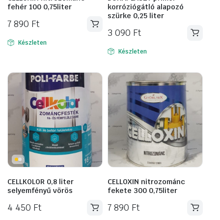
fehér 100 0,75liter
korróziógátló alapozó
szürke 0,25 liter
7 890
Ft
3 090
Ft
Készleten
Készleten
CELLKOLOR 0,8 liter
CELLOXIN nitrozománc
selyemfényű vörös
fekete 300 0,75liter
4 450
Ft
7 890
Ft