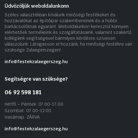
Üdvözöljük weboldalunkonn
Széles választékban kínálunk minőségi festékeket és
hozzávalókat az építőipar szakembereinek és a hobbi
barkácsolóknak egyaránt. Weboldalunkon keresztül könnyen
elérhetőek termékeink és szolgáltatásaink, valamint szakértő
kollégáink segítségével bármilyen kérdésre szívesen
válaszolunk. Látogasson el hozzánk, ha minőségi festékre van
szüksége Zalaegerszegen!.
info@festekzalaegerszeg.hu
Segítségre van szüksége?
06 92 598 181
Hétfő – Péntek: 07:00-17:00
Szombat: 07:00-12:00
Vasárnap: ZÁRVA
info@festekzalaegerszeg.hu