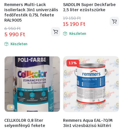
Remmers Multi-Lack
SADOLIN Super Deckfarbe
isolierlack 3in1 univerzális
2,5 liter ezüstszürke
fedőfesték 0,75L fekete
Original
Current
19 150
Ft
RAL9005
15 190
Ft
price
price
Original
Current
6 950
Ft
was:
is:
5 990
Ft
Készleten
price
price
19
15
was:
is:
150 Ft.
190 Ft.
Készleten
6
5
950 Ft.
990 Ft.
13%
CELLKOLOR 0,8 liter
Remmers Aqua EAL-70/M
selyemfényű fekete
3in1 vizesbázisú kültéri