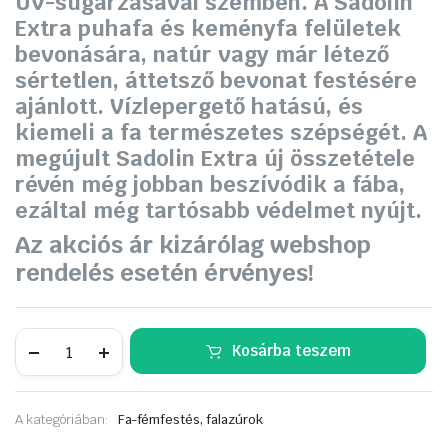
UV-sugárzásával szemben. A Sadolin
Extra puhafa és keményfa felületek
bevonására, natúr vagy már létező
sértetlen, áttetsző bevonat festésére
ajánlott. Vízlepergető hatású, és
kiemeli a fa természetes szépségét. A
megújult Sadolin Extra új összetétele
révén még jobban beszívódik a fába,
ezáltal még tartósabb védelmet nyújt.
Az akciós ár kizárólag webshop
rendelés esetén érvényes!
Sadolin
Kosárba teszem
Extra
vastaglazúr
5
liter
A kategóriában:
Fa-fémfestés, falazúrok
rusztikus
tölgy