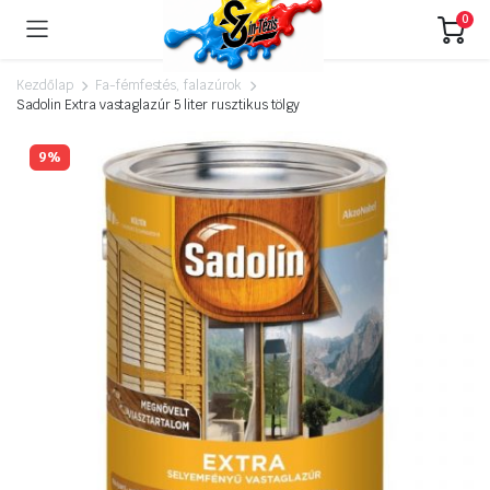
0
Kezdőlap
Fa-fémfestés, falazúrok
Sadolin Extra vastaglazúr 5 liter rusztikus tölgy
9%