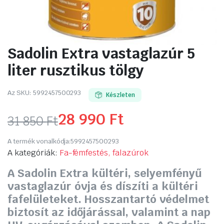
Sadolin Extra vastaglazúr 5
liter rusztikus tölgy
Az SKU:
5992457500293
Készleten
28 990
Ft
31 850
Ft
Original
Current
A termék vonalkódja:
5992457500293
price
price
A kategóriák:
Fa-fémfestés, falazúrok
A Sadolin Extra kültéri, selyemfényű
was:
is:
vastaglazúr óvja és díszíti a kültéri
31
28
fafelületeket. Hosszantartó védelmet
biztosít az időjárással, valamint a nap
850 Ft.
990 Ft.