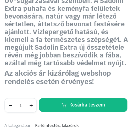
UV-sugárzásával szemben. A Sadolin
Extra puhafa és keményfa felületek
bevonására, natúr vagy már létező
sértetlen, áttetsző bevonat festésére
ajánlott. Vízlepergető hatású, és
kiemeli a fa természetes szépségét. A
megújult Sadolin Extra új összetétele
révén még jobban beszívódik a fába,
ezáltal még tartósabb védelmet nyújt.
Az akciós ár kizárólag webshop
rendelés esetén érvényes!
Sadolin
Kosárba teszem
Extra
vastaglazúr
5
liter
A kategóriában:
Fa-fémfestés, falazúrok
dió
mennyiség