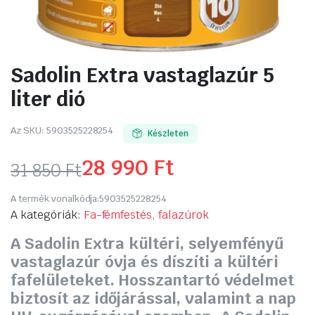
Sadolin Extra vastaglazúr 5
liter dió
Az SKU:
5903525228254
Készleten
28 990
Ft
31 850
Ft
Original
Current
A termék vonalkódja:
5903525228254
price
price
A kategóriák:
Fa-fémfestés, falazúrok
A Sadolin Extra kültéri, selyemfényű
was:
is:
vastaglazúr óvja és díszíti a kültéri
31
28
fafelületeket. Hosszantartó védelmet
biztosít az időjárással, valamint a nap
850 Ft.
990 Ft.