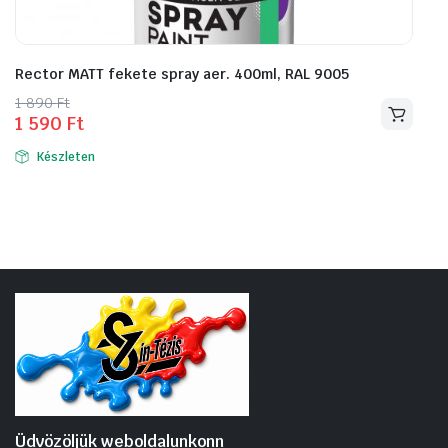
Rector MATT fekete spray aer. 400ml, RAL 9005
Original
Current
1 890
Ft
1 590
Ft
price
price
was:
is:
Készleten
1
1
890 Ft.
590 Ft.
Üdvözöljük weboldalunkonn