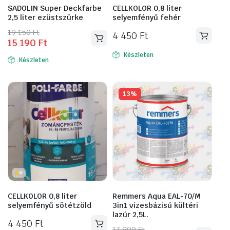
SADOLIN Super Deckfarbe
CELLKOLOR 0,8 liter
2,5 liter ezüstszürke
selyemfényű fehér
Original
Current
19 150
Ft
4 450
Ft
15 190
Ft
price
price
was:
is:
Készleten
Készleten
19
15
150 Ft.
190 Ft.
13%
CELLKOLOR 0,8 liter
Remmers Aqua EAL-70/M
selyemfényű sötétzöld
3in1 vizesbázisú kültéri
lazúr 2,5L.
4 450
Ft
Original
Current
17 990
Ft