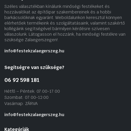
Széles választékban kínálunk minőségi festékeket és
hozzávalókat az építőipar szakembereinek és a hobbi
barkácsolóknak egyaránt. Weboldalunkon keresztül könnyen
elérhetőek termékeink és szolgáltatásaink, valamint szakértő
kollégáink segítségével bármilyen kérdésre szívesen
válaszolunk. Látogasson el hozzánk, ha minőségi festékre van
szüksége Zalaegerszegen!.
info@festekzalaegerszeg.hu
Segítségre van szüksége?
06 92 598 181
Hétfő – Péntek: 07:00-17:00
Szombat: 07:00-12:00
Vasárnap: ZÁRVA
info@festekzalaegerszeg.hu
Kategóriák