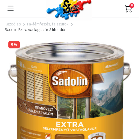
0
Kezdőlap
Fa-fémfestés, falazúrok
Sadolin Extra vastaglazúr 5 liter dió
9%