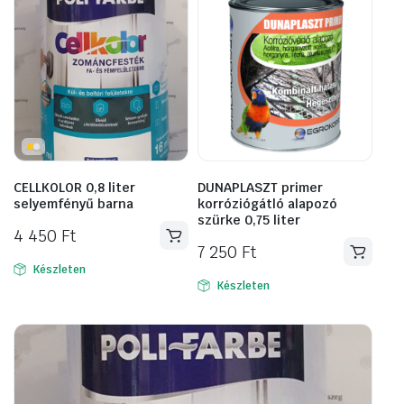
CELLKOLOR 0,8 liter
DUNAPLASZT primer
selyemfényű barna
korróziógátló alapozó
szürke 0,75 liter
4 450
Ft
7 250
Ft
Készleten
Készleten