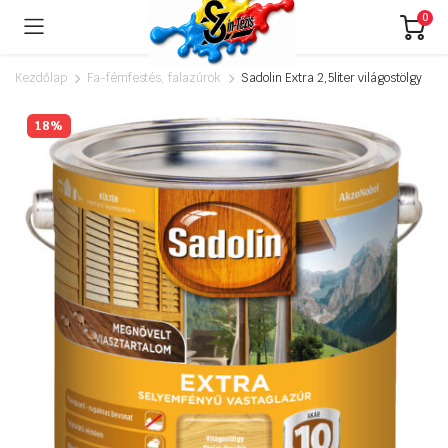
0
Kezdőlap
Fa-fémfestés, falazúrok
Sadolin Extra 2,5liter világostölgy
18%