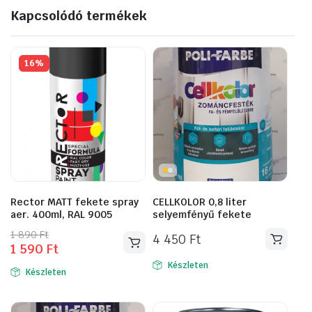
Kapcsolódó termékek
16%
Rector MATT fekete spray
CELLKOLOR 0,8 liter
aer. 400ml, RAL 9005
selyemfényű fekete
Original
Current
1 890
Ft
4 450
Ft
1 590
Ft
price
price
was:
is:
Készleten
Készleten
1
1
890 Ft.
590 Ft.