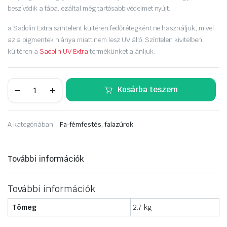
beszívódik a fába, ezáltal még tartósabb védelmet nyújt.
a Sadolin Extra színtelent kültéren fedőrétegként ne használjuk, mivel
az a pigmentek hiánya miatt nem lesz UV álló. Színtelen kivitelben
kültéren a
Sadolin UV Extra
termékünket ajánljuk.
Sadolin
Kosárba teszem
Extra
2,5liter
világostölgy
mennyiség
A kategóriában:
Fa-fémfestés, falazúrok
További információk
További információk
Tömeg
2.7 kg