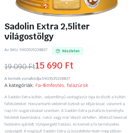
Sadolin Extra 2,5liter
világostölgy
Az SKU:
5903525228827
Készleten
15 690
Ft
19 090
Ft
Original
Current
A termék vonalkódja:
5903525228827
price
price
A kategóriák:
Fa-fémfestés, falazúrok
was:
is:
A Sadolin Extra kültéri, selyemfényű vastaglazúr óvja és díszíti a kültéri
fafelületeket. Hosszantartó védelmet biztosít az időjárással, valamint a
19
15
nap UV-sugárzásával szemben. A Sadolin Extra puhafa és keményfa
felületek bevonására, natúr vagy már létező sértetlen, áttetsző bevonat
090 Ft.
690 Ft.
festésére ajánlott. Vízlepergető hatású, és kiemeli a fa természetes
szépségét. A megújult Sadolin Extra új összetétele révén még jobban