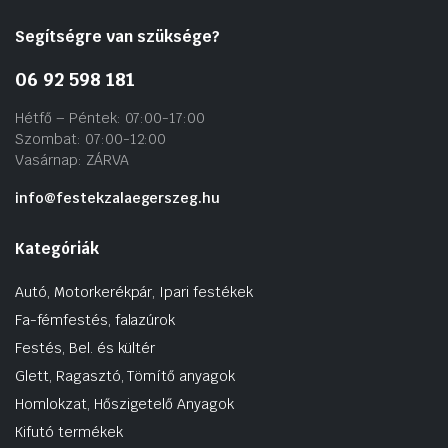
Segítségre van szüksége?
06 92 598 181
Hétfő – Péntek: 07:00-17:00
Szombat: 07:00-12:00
Vasárnap: ZÁRVA
info@festekzalaegerszeg.hu
Kategóriák
Autó, Motorkerékpár, Ipari festékek
Fa-fémfestés, falazúrok
Festés, Bel. és kültér
Glett, Ragasztó, Tömítő anyagok
Homlokzat, Hőszigetelő Anyagok
Kifutó termékek