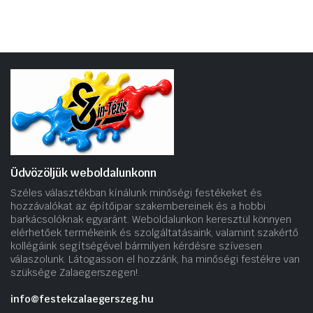
Üdvözöljük weboldalunkonn
Széles választékban kínálunk minőségi festékeket és
hozzávalókat az építőipar szakembereinek és a hobbi
barkácsolóknak egyaránt. Weboldalunkon keresztül könnyen
elérhetőek termékeink és szolgáltatásaink, valamint szakértő
kollégáink segítségével bármilyen kérdésre szívesen
válaszolunk. Látogasson el hozzánk, ha minőségi festékre van
szüksége Zalaegerszegen!.
info@festekzalaegerszeg.hu