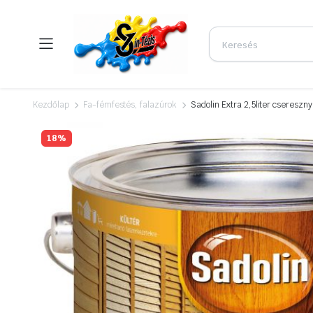
Kezdőlap
Fa-fémfestés, falazúrok
Sadolin Extra 2,5liter csereszn
18%