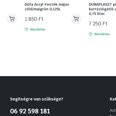
Düfa Acryl-Festék május
DUNAPLASZT p
zöld/maigrün 0,125L
korróziógátló 
0,75 liter
1 850
Ft
7 250
Ft
Készleten
Készleten
Segítségre van szüksége?
Ka
06 92 598 181
Aut