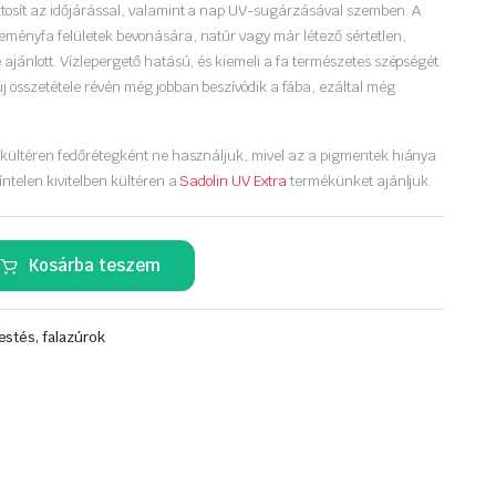
ztosít az időjárással, valamint a nap UV-sugárzásával szemben. A
eményfa felületek bevonására, natúr vagy már létező sértetlen,
 ajánlott. Vízlepergető hatású, és kiemeli a fa természetes szépségét.
új összetétele révén még jobban beszívódik a fába, ezáltal még
t kültéren fedőrétegként ne használjuk, mivel az a pigmentek hiánya
íntelen kivitelben kültéren a
Sadolin UV Extra
termékünket ajánljuk.
Kosárba teszem
estés, falazúrok