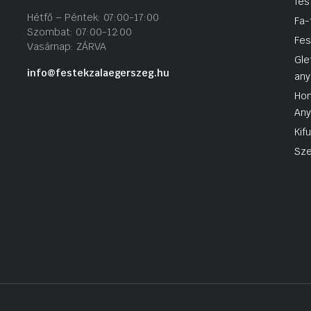
fes
Hétfő – Péntek: 07:00-17:00
Fa-
Szombat: 07:00-12:00
Fes
Vasárnap: ZÁRVA
Gle
info@festekzalaegerszeg.hu
any
Hom
An
Kif
Sze