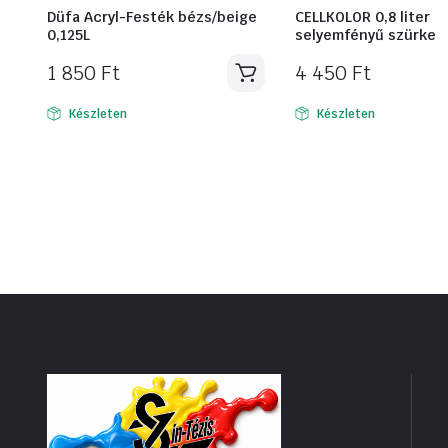
Düfa Acryl-Festék bézs/beige
CELLKOLOR 0,8 liter
0,125L
selyemfényű szürke
1 850
Ft
4 450
Ft
Készleten
Készleten