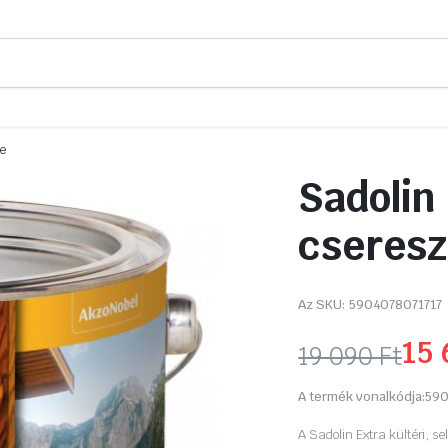
ye
Sadolin 
cseres
Az SKU:
5904078071717
15
19 090
Ft
Original
Current
A termék vonalkódja:
590
price
price
A Sadolin Extra kültéri, se