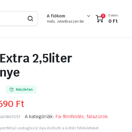
0 elem
A fiókom
0
0
Ft
Hello, Jelentkezzen Be
Extra 2,5liter
znye
Készleten
 690
Ft
A kategóriák:
Fa-fémfestés, falazúrok
4078071717
lyemfényű vastaglazúr óvja és díszíti a kültéri fafelületeket.