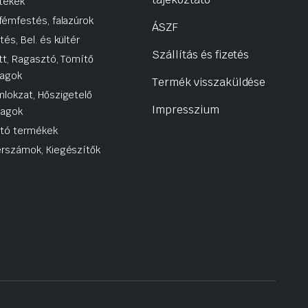
tékek
fémfestés, falazúrok
ÁSZF
tés, Bel. és kültér
Szállítás és fizetés
tt, Ragasztó, Tömítő
agok
Termék visszaküldése
lokzat, Hőszigetelő
Impresszium
yagok
utó termékek
rszámok, Kiegészítők