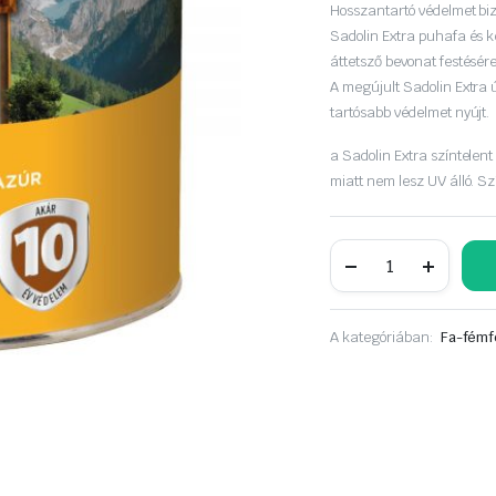
was:
is:
Hosszantartó védelmet bi
Sadolin Extra puhafa és k
19
15
áttetsző bevonat festésére
A megújult Sadolin Extra 
090 Ft.
690 Ft.
tartósabb védelmet nyújt.
a Sadolin Extra színtelen
miatt nem lesz UV álló. Sz
Sadolin
Extra
2,5liter
cseresznye
mennyiség
A kategóriában:
Fa-fémf