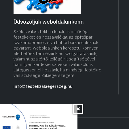
Üdvözöljük weboldalunkonn
Széles választékban kínálunk minőségi
festékeket és hozzávalókat az építőipar
szakembereinek és a hobbi barkácsolóknak
egyaránt. Weboldalunkon keresztül könnyen
elérhetőek termékeink és szolgáltatásaink,
valamint szakértő kollégáink segítségével
bármilyen kérdésre szívesen válaszolunk.
Látogasson el hozzánk, ha minőségi festékre
van szüksége Zalaegerszegen!.
info@festekzalaegerszeg.hu