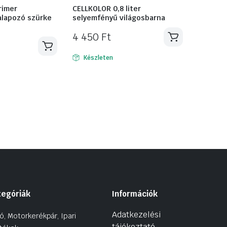
rimer
CELLKOLOR 0,8 liter
alapozó szürke
selyemfényű világosbarna
4 450
Ft
Készleten
tegóriák
Információk
Adatkezelési
ó, Motorkerékpár, Ipari
tájékoztató