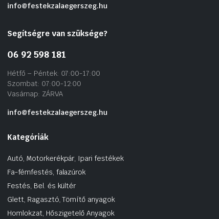
info@festekzalaegerszeg.hu
Segítségre van szüksége?
06 92 598 181
Hétfő – Péntek: 07:00-17:00
Szombat: 07:00-12:00
Vasárnap: ZÁRVA
info@festekzalaegerszeg.hu
Kategóriák
Autó, Motorkerékpár, Ipari festékek
Fa-fémfestés, falazúrok
Festés, Bel. és kültér
Glett, Ragasztó, Tömítő anyagok
Homlokzat, Hőszigetelő Anyagok