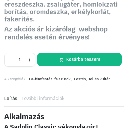
ereszdeszka, zsalugáter, homlokzati
borítás, oromdeszka, erkélykorlát,
fakerítés.
Az akciós ár kizárólag webshop
rendelés esetén érvényes!
Sadolin
Kosárba teszem
Classic
vékonylazúr
5
L
,
A kategóriák:
Fa-fémfestés, falazúrok
Festés, Bel. és kültér
mahagóni
mennyiség
Leírás
További információk
Alkalmazás
A Sadolin Classic vékonylazúrt