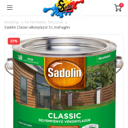
0
Kezdőlap
Fa-fémfestés, falazúrok
Sadolin Classic vékonylazúr 5 L mahagóni
22%