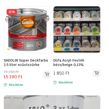
21%
SADOLIN Super Deckfarbe
Düfa Acryl-Festék
2,5 liter ezüstszürke
bézs/beige 0,125L
Original
Current
19 150
Ft
1 850
Ft
15 190
Ft
price
price
was:
is:
Készleten
Készleten
19
15
150 Ft.
190 Ft.