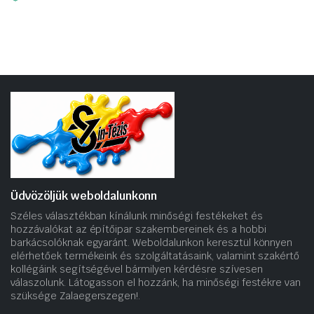
Üdvözöljük weboldalunkonn
Széles választékban kínálunk minőségi festékeket és
hozzávalókat az építőipar szakembereinek és a hobbi
barkácsolóknak egyaránt. Weboldalunkon keresztül könnyen
elérhetőek termékeink és szolgáltatásaink, valamint szakértő
kollégáink segítségével bármilyen kérdésre szívesen
válaszolunk. Látogasson el hozzánk, ha minőségi festékre van
szüksége Zalaegerszegen!.