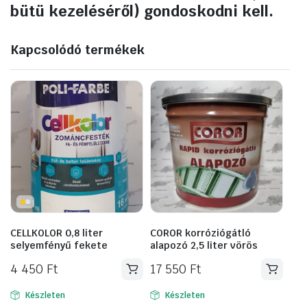
bütü kezeléséről) gondoskodni kell.
Kapcsolódó termékek
CELLKOLOR 0,8 liter
COROR korróziógátló
selyemfényű fekete
alapozó 2,5 liter vörös
4 450
Ft
17 550
Ft
Készleten
Készleten