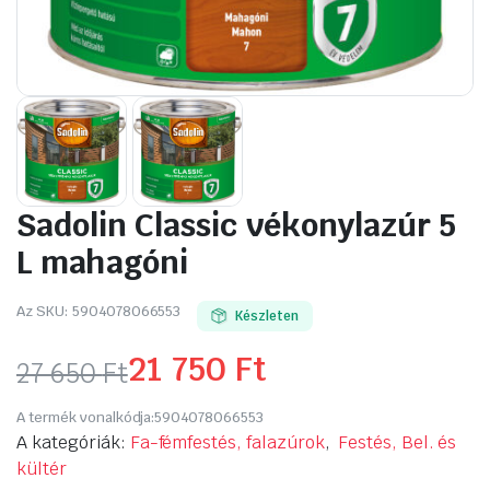
Sadolin Classic vékonylazúr 5
L mahagóni
Az SKU:
5904078066553
Készleten
21 750
Ft
27 650
Ft
Original
Current
A termék vonalkódja:
5904078066553
price
price
A kategóriák:
Fa-fémfestés, falazúrok
,
Festés, Bel. és
kültér