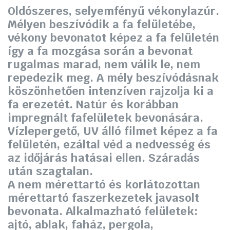
was:
is:
Oldószeres, selyemfényű vékonylazúr.
27
21
Mélyen beszívódik a fa felületébe,
vékony bevonatot képez a fa felületén
650 Ft.
750 Ft.
így a fa mozgása során a bevonat
rugalmas marad, nem válik le, nem
repedezik meg. A mély beszívódásnak
köszönhetően intenzíven rajzolja ki a
fa erezetét. Natúr és korábban
impregnált fafelületek bevonására.
Vízlepergető, UV álló filmet képez a fa
felületén, ezáltal véd a nedvesség és
az időjárás hatásai ellen. Száradás
után szagtalan.
A nem mérettartó és korlátozottan
mérettartó faszerkezetek javasolt
bevonata. Alkalmazható felületek:
ajtó, ablak, faház, pergola,