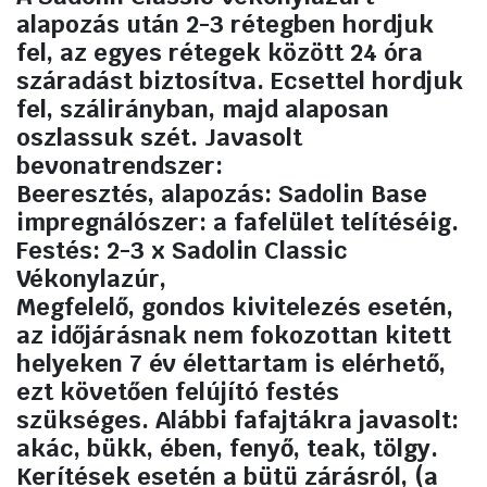
alapozás után 2-3 rétegben hordjuk
fel, az egyes rétegek között 24 óra
száradást biztosítva. Ecsettel hordjuk
fel, szálirányban, majd alaposan
oszlassuk szét. Javasolt
bevonatrendszer:
Beeresztés, alapozás: Sadolin Base
impregnálószer: a fafelület telítéséig.
Festés: 2-3 x Sadolin Classic
Vékonylazúr,
Megfelelő, gondos kivitelezés esetén,
az időjárásnak nem fokozottan kitett
helyeken 7 év élettartam is elérhető,
ezt követően felújító festés
szükséges. Alábbi fafajtákra javasolt:
akác, bükk, ében, fenyő, teak, tölgy.
Kerítések esetén a bütü zárásról, (a