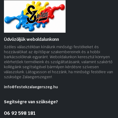
Üdvözöljük weboldalunkonn
Széles választékban kínálunk minőségi festékeket és
hozzávalókat az építőipar szakembereinek és a hobbi
barkácsolóknak egyaránt. Weboldalunkon keresztül könnyen
elérhetőek termékeink és szolgáltatásaink, valamint szakértő
kollégáink segítségével bármilyen kérdésre szívesen
válaszolunk. Látogasson el hozzánk, ha minőségi festékre van
szüksége Zalaegerszegen!.
info@festekzalaegerszeg.hu
Segítségre van szüksége?
06 92 598 181