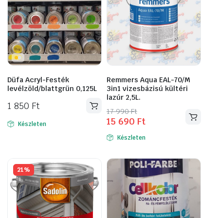
Düfa Acryl-Festék
Remmers Aqua EAL-70/M
levélzöld/blattgrün 0,125L
3in1 vizesbázisú kültéri
lazúr 2,5L.
1 850
Ft
Original
Current
17 990
Ft
15 690
Ft
Ennek
price
price
Készleten
a
was:
is:
Készleten
17
15
terméknek
990 Ft.
690 Ft.
több
variációja
21%
van.
A
változatok
a