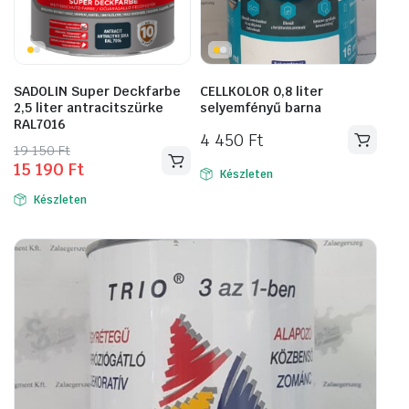
termékoldalon
választhatók
ki
SADOLIN Super Deckfarbe
CELLKOLOR 0,8 liter
2,5 liter antracitszürke
selyemfényű barna
RAL7016
4 450
Ft
Original
Current
19 150
Ft
15 190
Ft
price
price
Készleten
was:
is:
Készleten
19
15
150 Ft.
190 Ft.