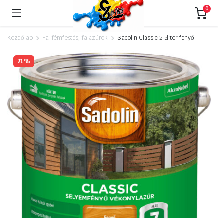
0
Kezdőlap
Fa-fémfestés, falazúrok
Sadolin Classic 2,5liter fenyő
21%