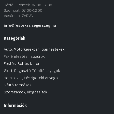
Hétfő – Péntek: 07:00-17:00
Szombat: 07:00-12:00
Vasárnap: ZÁRVA
info@festekzalaegerszeg.hu
Kategóriák
Autó, Motorkerékpár, Ipari festékek
Fa-fémfestés, falazúrok
Festés, Bel. és kültér
Glett, Ragasztó, Tömítő anyagok
Homlokzat, Hőszigetelő Anyagok
Kifutó termékek
Szerszámok, Kiegészítők
Információk