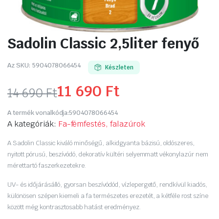
Sadolin Classic 2,5liter fenyő
Az SKU:
5904078066454
Készleten
11 690
Ft
14 690
Ft
Original
Current
A termék vonalkódja:
5904078066454
price
price
A kategóriák:
Fa-fémfestés, falazúrok
was:
is:
A Sadolin Classic kiváló minőségű, alkidgyanta bázisú, oldószeres,
nyitott pórusú, beszívódó, dekoratív kültéri selyemmatt vékonylazúr nem
14
11
mérettartó faszerkezetekre.
690 Ft.
690 Ft.
UV- és időjárásálló, gyorsan beszívódód, vízlepergető, rendkívül kiadós,
különösen szépen kiemeli a fa természetes erezetét, a kétféle rost színe
között még kontrasztosabb hatást eredményez.