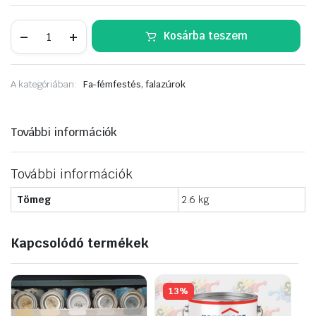
Sadolin
Kosárba teszem
Classic
2,5liter
fenyő
mennyiség
A kategóriában:
Fa-fémfestés, falazúrok
További információk
További információk
Tömeg
2.6 kg
Kapcsolódó termékek
13%