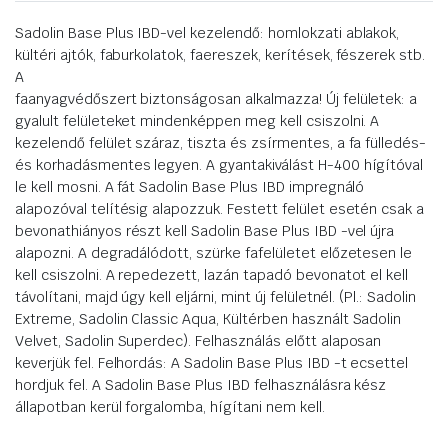
Sadolin Base Plus IBD-vel kezelendő: homlokzati ablakok,
kültéri ajtók, faburkolatok, faereszek, kerítések, fészerek stb.
A
faanyagvédőszert biztonságosan alkalmazza! Új felületek: a
gyalult felületeket mindenképpen meg kell csiszolni. A
kezelendő felület száraz, tiszta és zsírmentes, a fa fülledés-
és korhadásmentes legyen. A gyantakiválást H-400 hígítóval
le kell mosni. A fát Sadolin Base Plus IBD impregnáló
alapozóval telítésig alapozzuk. Festett felület esetén csak a
bevonathiányos részt kell Sadolin Base Plus IBD -vel újra
alapozni. A degradálódott, szürke fafelületet előzetesen le
kell csiszolni. A repedezett, lazán tapadó bevonatot el kell
távolítani, majd úgy kell eljárni, mint új felületnél. (Pl.: Sadolin
Extreme, Sadolin Classic Aqua, Kültérben használt Sadolin
Velvet, Sadolin Superdec). Felhasználás előtt alaposan
keverjük fel. Felhordás: A Sadolin Base Plus IBD -t ecsettel
hordjuk fel. A Sadolin Base Plus IBD felhasználásra kész
állapotban kerül forgalomba, hígítani nem kell.