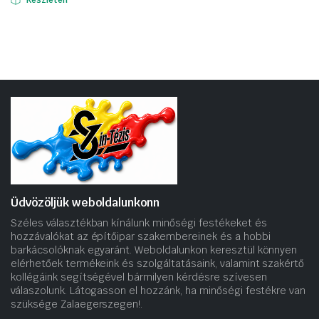
Készleten
Üdvözöljük weboldalunkonn
Széles választékban kínálunk minőségi festékeket és
hozzávalókat az építőipar szakembereinek és a hobbi
barkácsolóknak egyaránt. Weboldalunkon keresztül könnyen
elérhetőek termékeink és szolgáltatásaink, valamint szakértő
kollégáink segítségével bármilyen kérdésre szívesen
válaszolunk. Látogasson el hozzánk, ha minőségi festékre van
szüksége Zalaegerszegen!.