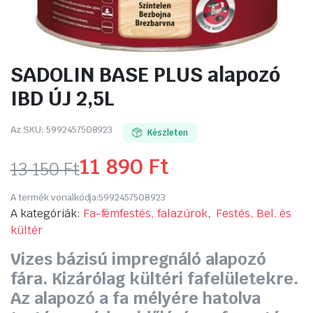
SADOLIN BASE PLUS alapozó
IBD ÚJ 2,5L
Az SKU:
5992457508923
Készleten
11 890
Ft
13 150
Ft
Original
Current
A termék vonalkódja:
5992457508923
price
price
A kategóriák:
Fa-fémfestés, falazúrok
,
Festés, Bel. és
kültér
was:
is:
Vizes bázisú impregnáló alapozó
13
11
fára. Kizárólag kültéri fafelületekre.
Az alapozó a fa mélyére hatolva
150 Ft.
890 Ft.