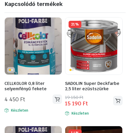
Kapcsolódó termékek
21%
CELLKOLOR 0,8 liter
SADOLIN Super Deckfarbe
selyemfényű fekete
2,5 liter ezüstszürke
Original
Current
19 150
Ft
4 450
Ft
15 190
Ft
price
price
was:
is:
Készleten
Készleten
19
15
150 Ft.
190 Ft.