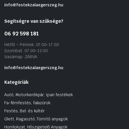
info@festekzalaegerszeg.hu
Segítségre van szüksége?
06 92 598 181
Hétfő – Péntek: 07:00-17:00
Szombat: 07:00-12:00
Vasárnap: ZÁRVA
info@festekzalaegerszeg.hu
Kategóriák
Autó, Motorkerékpár, Ipari festékek
Fa-fémfestés, falazúrok
Festés, Bel. és kültér
Glett, Ragasztó, Tömítő anyagok
Homlokzat, Hőszigetelő Anyagok