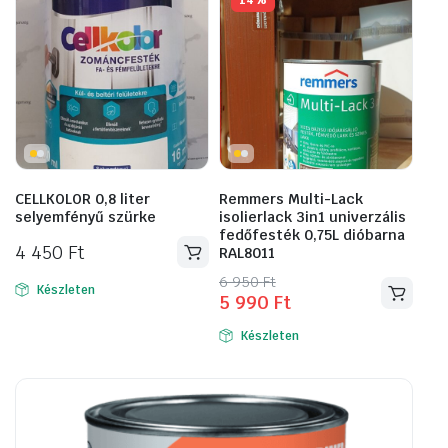
14%
CELLKOLOR 0,8 liter
Remmers Multi-Lack
selyemfényű szürke
isolierlack 3in1 univerzális
fedőfesték 0,75L dióbarna
4 450
Ft
RAL8011
Original
Current
6 950
Ft
Készleten
5 990
Ft
price
price
was:
is:
Készleten
6
5
950 Ft.
990 Ft.