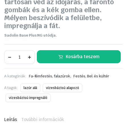
tartósan véd az időjárás, a farontó
gombák és a kék gomba ellen.
Mélyen beszívódik a felületbe,
impregnálja a fát.
Sadolin Base Plus NG utódja.
SADOLIN
Kosárba teszem
BASE
PLUS
alapozó
IBD
,
A kategóriák:
Fa-fémfestés, falazúrok
Festés, Bel. és kültér
ÚJ
2,5L
mennyiség
A tagok:
lazúr alá
vizesbázisú alapozó
vizesbázisú impregnáló
Leírás
További információk