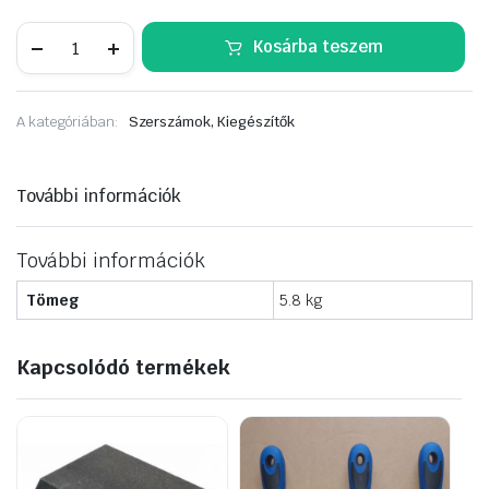
RO-
Kosárba teszem
55
rozsdamaró
5liter
mennyiség
A kategóriában:
Szerszámok, Kiegészítők
További információk
További információk
Tömeg
5.8 kg
Kapcsolódó termékek