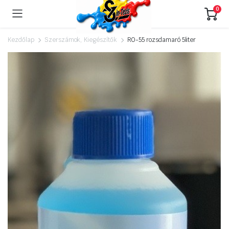
0
Kezdőlap
Szerszámok, Kiegészítők
RO-55 rozsdamaró 5liter