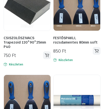
CSISZOLÓSZIVACS
FESTŐSPAKLI,
Trapezoid 120*90*25mm
rozsdamentes 80mm soft
P40
850
Ft
750
Ft
Készleten
Készleten