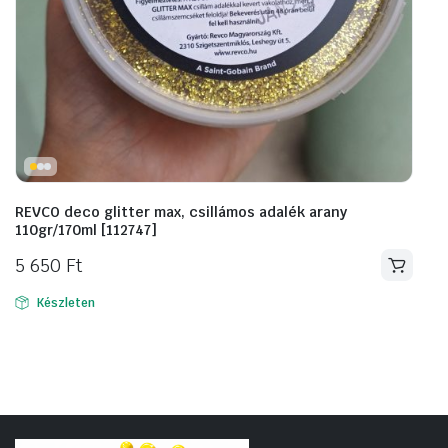
REVCO deco glitter max, csillámos adalék arany
110gr/170ml [112747]
5 650
Ft
Készleten