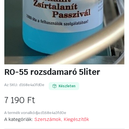
RO-55 rozsdamaró 5liter
Az SKU:
d168e4a3fd0e
Készleten
7 190
Ft
A termék vonalkódja:
d168e4a3fd0e
A kategóriák:
Szerszámok, Kiegészítők