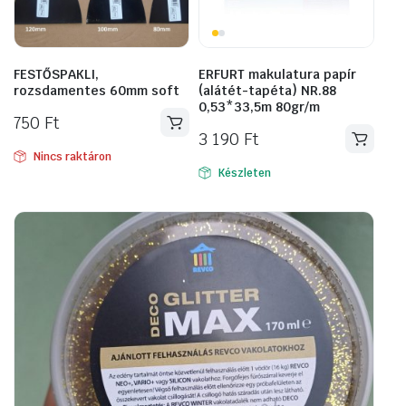
FESTŐSPAKLI,
ERFURT makulatura papír
rozsdamentes 60mm soft
(alátét-tapéta) NR.88
0,53*33,5m 80gr/m
750
Ft
3 190
Ft
Nincs raktáron
Készleten