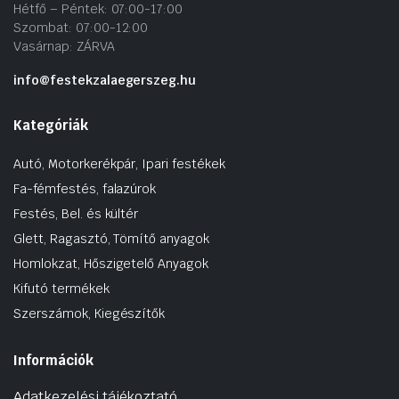
Hétfő – Péntek: 07:00-17:00
Szombat: 07:00-12:00
Vasárnap: ZÁRVA
info@festekzalaegerszeg.hu
Kategóriák
Autó, Motorkerékpár, Ipari festékek
Fa-fémfestés, falazúrok
Festés, Bel. és kültér
Glett, Ragasztó, Tömítő anyagok
Homlokzat, Hőszigetelő Anyagok
Kifutó termékek
Szerszámok, Kiegészítők
Információk
Adatkezelési tájékoztató