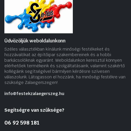
Üdvözöljük weboldalunkonn
Széles választékban kínálunk minőségi festékeket és
hozzávalókat az építőipar szakembereinek és a hobbi
barkácsolóknak egyaránt. Weboldalunkon keresztül könnyen
elérhetőek termékeink és szolgáltatásaink, valamint szakértő
kollégáink segítségével bármilyen kérdésre szívesen
válaszolunk. Látogasson el hozzánk, ha minőségi festékre van
szüksége Zalaegerszegen!.
info@festekzalaegerszeg.hu
Segítségre van szüksége?
06 92 598 181