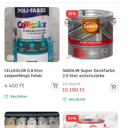
21%
CELLKOLOR 0,8 liter
SADOLIN Super Deckfarbe
selyemfényű fehér
2,5 liter ezüstszürke
Original
Current
19 150
Ft
4 450
Ft
15 190
Ft
price
price
was:
is:
Készleten
Készleten
19
15
150 Ft.
190 Ft.
13%