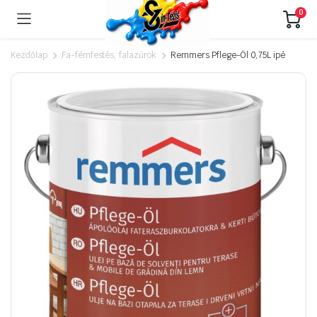
0
Kezdőlap
Fa-fémfestés, falazúrok
Remmers Pflege-Öl 0,75L ipé