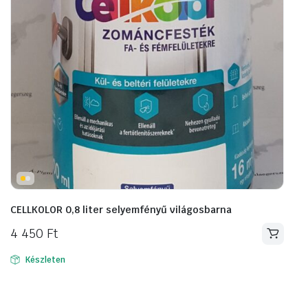
termékoldalon
választhatók
ki
CELLKOLOR 0,8 liter selyemfényű világosbarna
4 450
Ft
Készleten