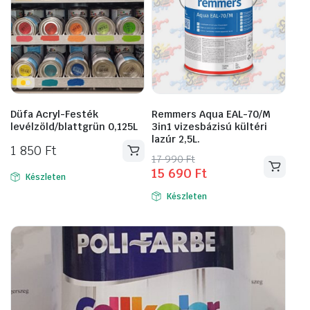
Düfa Acryl-Festék
Remmers Aqua EAL-70/M
levélzöld/blattgrün 0,125L
3in1 vizesbázisú kültéri
lazúr 2,5L.
1 850
Ft
Original
Current
17 990
Ft
15 690
Ft
Ennek
price
price
Készleten
a
was:
is:
Készleten
17
15
terméknek
990 Ft.
690 Ft.
több
variációja
van.
A
változatok
a