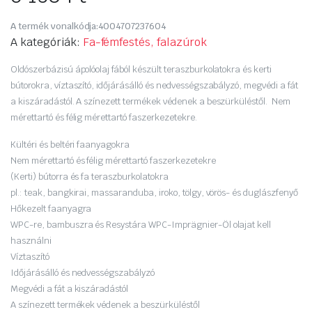
A termék vonalkódja:
4004707237604
A kategóriák:
Fa-fémfestés, falazúrok
Oldószerbázisú ápolóolaj fából készült teraszburkolatokra és kerti
bútorokra, víztaszító, időjárásálló és nedvességszabályzó, megvédi a fát
a kiszáradástól. A színezett termékek védenek a beszürküléstől. Nem
mérettartó és félig mérettartó faszerkezetekre.
Kültéri és beltéri faanyagokra
Nem mérettartó és félig mérettartó faszerkezetekre
(Kerti) bútorra és fa teraszburkolatokra
pl.: teak, bangkirai, massaranduba, iroko, tölgy, vörös- és duglászfenyő
Hőkezelt faanyagra
WPC-re, bambuszra és Resystára WPC-Imprägnier-Öl olajat kell
használni
Víztaszító
Időjárásálló és nedvességszabályzó
Megvédi a fát a kiszáradástól
A színezett termékek védenek a beszürküléstől