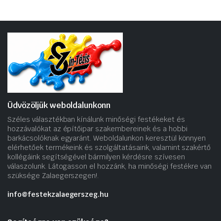
Üdvözöljük weboldalunkonn
Széles választékban kínálunk minőségi festékeket és
hozzávalókat az építőipar szakembereinek és a hobbi
barkácsolóknak egyaránt. Weboldalunkon keresztül könnyen
elérhetőek termékeink és szolgáltatásaink, valamint szakértő
kollégáink segítségével bármilyen kérdésre szívesen
válaszolunk. Látogasson el hozzánk, ha minőségi festékre van
szüksége Zalaegerszegen!.
info@festekzalaegerszeg.hu