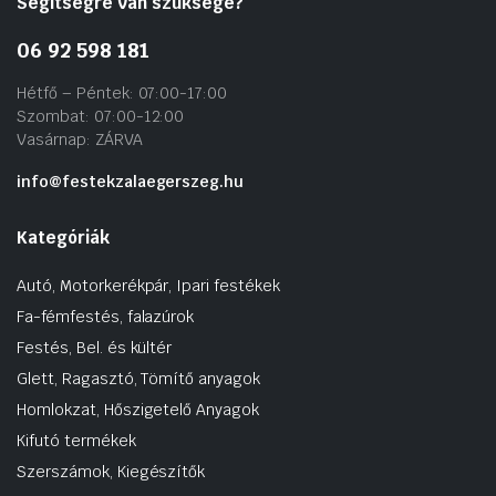
Segítségre van szüksége?
06 92 598 181
Hétfő – Péntek: 07:00-17:00
Szombat: 07:00-12:00
Vasárnap: ZÁRVA
info@festekzalaegerszeg.hu
Kategóriák
Autó, Motorkerékpár, Ipari festékek
Fa-fémfestés, falazúrok
Festés, Bel. és kültér
Glett, Ragasztó, Tömítő anyagok
Homlokzat, Hőszigetelő Anyagok
Kifutó termékek
Szerszámok, Kiegészítők