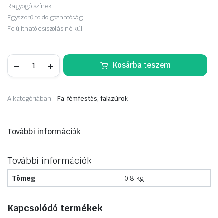
Ragyogó színek
Egyszerű feldolgozhatóság
Felújítható csiszolás nélkül
Remmers
Kosárba teszem
Pflege-
Öl
0,75L
ipé
A kategóriában:
Fa-fémfestés, falazúrok
mennyiség
További információk
További információk
Tömeg
0.8 kg
Kapcsolódó termékek