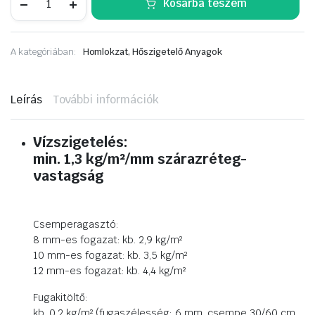
Kosárba teszem
MB
2K
Multifunkcionális
épületszigetelés,
A kategóriában:
Homlokzat, Hőszigetelő Anyagok
cementkötésű
rugalmas,
kenhető
vízszigetelő
Leírás
További információk
25
kg.
mennyiség
Vízszigetelés:
min. 1,3 kg/m²/mm szárazréteg-
vastagság
Csemperagasztó:
8 mm-es fogazat: kb. 2,9 kg/m²
10 mm-es fogazat: kb. 3,5 kg/m²
12 mm-es fogazat: kb. 4,4 kg/m²
Fugakitöltő:
kb. 0,2 kg/m² (fugaszélesség: 6 mm, csempe 30/60 cm,