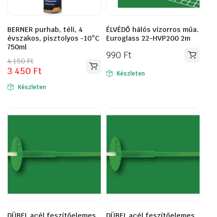
BERNER purhab, téli, 4
ÉLVÉDŐ hálós vízorros műa.
évszakos, pisztolyos -10°C
Euroglass 22-HVP200 2m
750ml
990
Ft
Original
Current
4 150
Ft
3 450
Ft
price
price
Készleten
was:
is:
Készleten
4
3
150 Ft.
450 Ft.
DÜBEL acél feszítőelemes
DÜBEL acél feszítőelemes