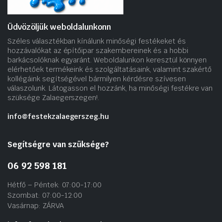
Üdvözöljük weboldalunkonn
Széles választékban kínálunk minőségi festékeket és
hozzávalókat az építőipar szakembereinek és a hobbi
barkácsolóknak egyaránt. Weboldalunkon keresztül könnyen
elérhetőek termékeink és szolgáltatásaink, valamint szakértő
kollégáink segítségével bármilyen kérdésre szívesen
válaszolunk. Látogasson el hozzánk, ha minőségi festékre van
szüksége Zalaegerszegen!.
info@festekzalaegerszeg.hu
Segítségre van szüksége?
06 92 598 181
Hétfő – Péntek: 07:00-17:00
Szombat: 07:00-12:00
Vasárnap: ZÁRVA