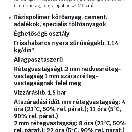
6 mm vastag, teljes fugahossz: 410 cm)
Bázis
polimer kötőanyag, cement,
adalékok, speciális töltőanyagok
Éghetőség
E osztály
Frisshabarcs nyers sűrűsége
kb. 1,14
kg/dm³
Állag
pasztaszerű
Rétegvastagság
1,2 mm nedvesréteg-
vastagság 1 mm szárazréteg-
vastagságnak felel meg
Vízzárás
kb. 1,5 bar
Átszáradási idő
1 mm rétegvastagság: 4
óra (23°C, 50% rel. párat.); 11 óra (5°C,
90% rel. párat.)
2 mm rétegvastagság: 8 óra (23°C, 50%
rel. párat.); 22 óra (5°C, 90% rel. párat.)