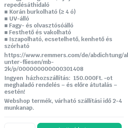
repedésáthidaló
■ Korán burkolható (≥ 4 ó)
■ UV-álló
■ Fagy- és olvasztósóálló
■ Festhető és vakolható
■ Iszapolható, ecsetelhető, kenhető és
szórható
https://www.remmers.com/de/abdichtung/a
unter-fliesen/mb-
2k/p/000000000000301408
Ingyen házhozszállítás: 150.000Ft. -ot
meghaladó rendelés – és előre átutalás –
esetén!
Webshop termék, várható szállítási idő 2-4
munkanap.
Remmers