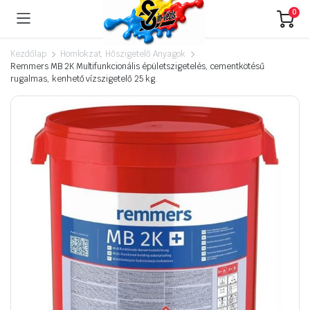
0
Kezdőlap
Homlokzat, Hőszigetelő Anyagok
Remmers MB 2K Multifunkcionális épületszigetelés, cementkötésű
rugalmas, kenhető vízszigetelő 25 kg.