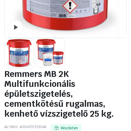
Watch video
Remmers MB 2K
Multifunkcionális
épületszigetelés,
cementkötésű rugalmas,
kenhető vízszigetelő 25 kg.
Az SKU:
4004707131148
Készleten