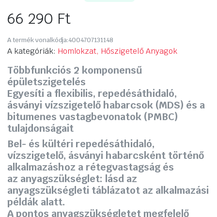
66 290
Ft
A termék vonalkódja:
4004707131148
A kategóriák:
Homlokzat, Hőszigetelő Anyagok
Többfunkciós 2 komponensű
épületszigetelés
Egyesíti a flexibilis, repedésáthidaló,
ásványi vízszigetelő habarcsok (MDS) és a
bitumenes vastagbevonatok (PMBC)
tulajdonságait
Bel- és kültéri repedésáthidaló,
vízszigetelő, ásványi habarcsként történő
alkalmazáshoz a rétegvastagság és
az anyagszükséglet: lásd az
anyagszükségleti táblázatot az alkalmazási
példák alatt.
A pontos anyagszükségletet megfelelő