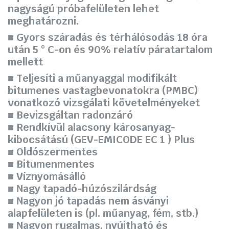
nagyságú próbafelületen lehet
meghatározni.
■ Gyors száradás és térhálósodás 18 óra
után 5 ° C-on és 90% relatív páratartalom
mellett
■ Teljesíti a műanyaggal modifikált
bitumenes vastagbevonatokra (PMBC)
vonatkozó vizsgálati követelményeket
■ Bevizsgáltan radonzáró
■ Rendkívül alacsony károsanyag-
kibocsátású (GEV-EMICODE EC 1 ) Plus
■ Oldószermentes
■ Bitumenmentes
■ Víznyomásálló
■ Nagy tapadó-húzószilárdság
■ Nagyon jó tapadás nem ásványi
alapfelületen is (pl. műanyag, fém, stb.)
■ Nagyon rugalmas, nyújtható és