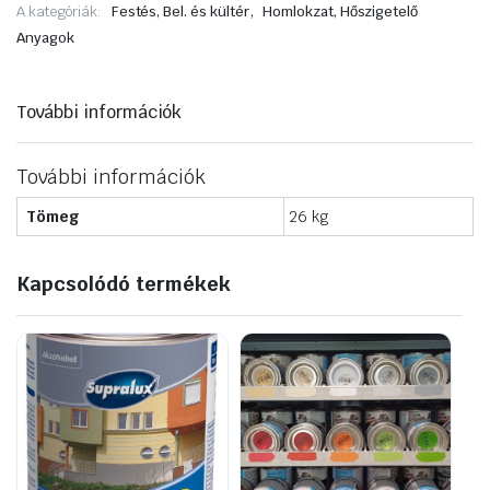
,
A kategóriák:
Festés, Bel. és kültér
Homlokzat, Hőszigetelő
fehér
mennyiség
Anyagok
További információk
További információk
Tömeg
26 kg
Kapcsolódó termékek