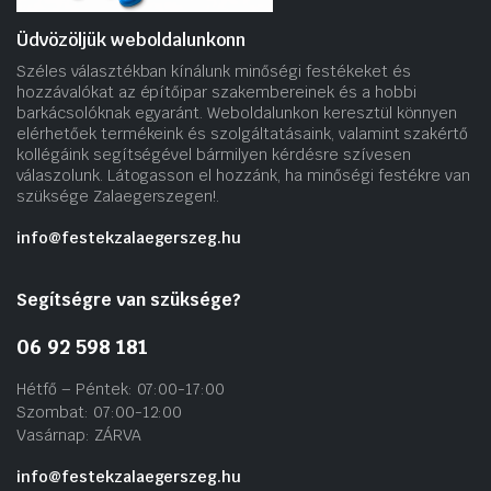
Üdvözöljük weboldalunkonn
Széles választékban kínálunk minőségi festékeket és
hozzávalókat az építőipar szakembereinek és a hobbi
barkácsolóknak egyaránt. Weboldalunkon keresztül könnyen
elérhetőek termékeink és szolgáltatásaink, valamint szakértő
kollégáink segítségével bármilyen kérdésre szívesen
válaszolunk. Látogasson el hozzánk, ha minőségi festékre van
szüksége Zalaegerszegen!.
info@festekzalaegerszeg.hu
Segítségre van szüksége?
06 92 598 181
Hétfő – Péntek: 07:00-17:00
Szombat: 07:00-12:00
Vasárnap: ZÁRVA
info@festekzalaegerszeg.hu