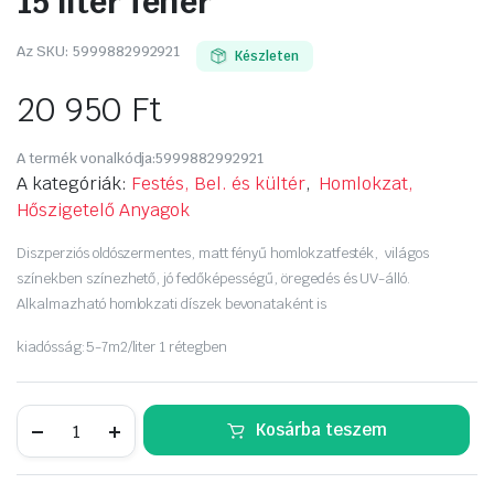
15 liter fehér
Az SKU:
5999882992921
Készleten
20 950
Ft
A termék vonalkódja:
5999882992921
A kategóriák:
Festés, Bel. és kültér
,
Homlokzat,
Hőszigetelő Anyagok
Diszperziós oldószermentes, matt fényű homlokzatfesték, világos
színekben színezhető, jó fedőképességű, öregedés és UV-álló.
Alkalmazható homlokzati díszek bevonataként is
kiadósság:5-7m2/liter 1 rétegben
DÜFA
Kosárba teszem
HD80
homlokzatfesték
15
liter