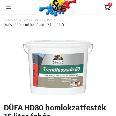
0
Kezdőlap
Festés, Bel. és kültér
DÜFA HD80 homlokzatfesték 15 liter fehér
DÜFA HD80 homlokzatfesték