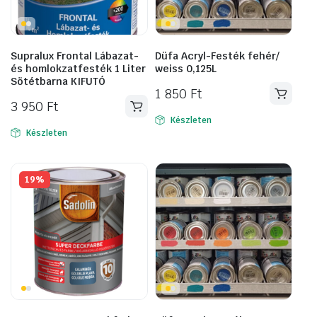
Supralux Frontal Lábazat-
Düfa Acryl-Festék fehér/
és homlokzatfesték 1 Liter
weiss 0,125L
Sötétbarna KIFUTÓ
1 850
Ft
3 950
Ft
Készleten
Készleten
19%