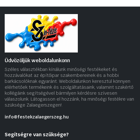
Üdvözöljük weboldalunkonn
Széles választékban kínálunk minőségi festékeket és
hozzávalókat az építőipar szakembereinek és a hobbi
barkácsolóknak egyaránt. Weboldalunkon keresztül könnyen
elérhetőek termékeink és szolgáltatásaink, valamint szakértő
kollégáink segítségével bármilyen kérdésre szívesen
válaszolunk. Látogasson el hozzánk, ha minőségi festékre van
szüksége Zalaegerszegen!.
info@festekzalaegerszeg.hu
Segítségre van szüksége?