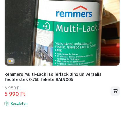
Remmers Multi-Lack isolierlack 3in1 univerzális
fedőfesték 0,75L fekete RAL9005
Original
Current
6 950
Ft
5 990
Ft
price
price
was:
is:
Készleten
6
5
950 Ft.
990 Ft.