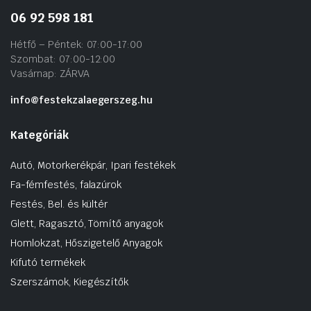
06 92 598 181
Hétfő – Péntek: 07:00-17:00
Szombat: 07:00-12:00
Vasárnap: ZÁRVA
info@festekzalaegerszeg.hu
Kategóriák
Autó, Motorkerékpár, Ipari festékek
Fa-fémfestés, falazúrok
Festés, Bel. és kültér
Glett, Ragasztó, Tömítő anyagok
Homlokzat, Hőszigetelő Anyagok
Kifutó termékek
Szerszámok, Kiegészítők