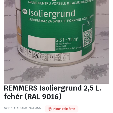
REMMERS Isoliergrund 2,5 L.
fehér (RAL 9016)
Az SKU:
4004707031356
Nincs raktáron