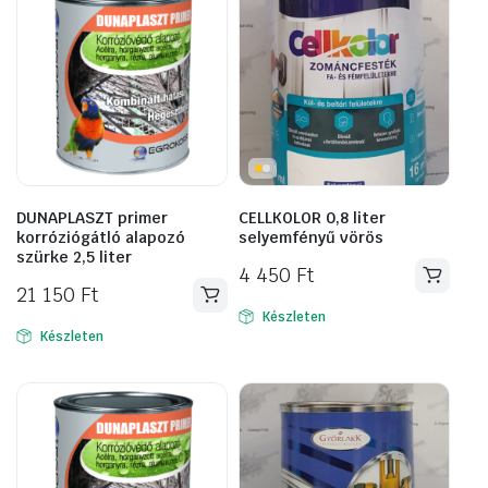
DUNAPLASZT primer
CELLKOLOR 0,8 liter
korróziógátló alapozó
selyemfényű vörös
szürke 2,5 liter
4 450
Ft
21 150
Ft
Készleten
Készleten