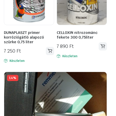
DUNAPLASZT primer
CELLOXIN nitrozománc
korróziógátló alapozó
fekete 300 0,75liter
szürke 0,75 liter
7 890
Ft
7 250
Ft
Készleten
Készleten
14%