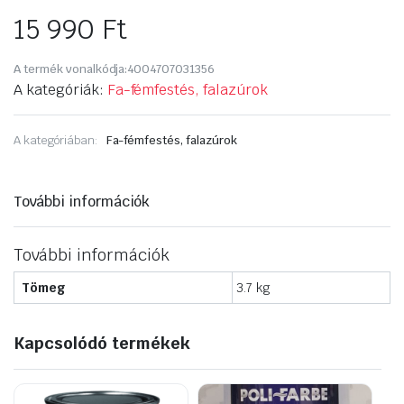
15 990
Ft
A termék vonalkódja:
4004707031356
A kategóriák:
Fa-fémfestés, falazúrok
A kategóriában:
Fa-fémfestés, falazúrok
További információk
További információk
Tömeg
3.7 kg
Kapcsolódó termékek