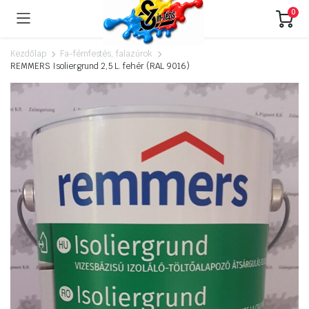
0
Kezdőlap
Fa-fémfestés, falazúrok
REMMERS Isoliergrund 2,5 L. fehér (RAL 9016)